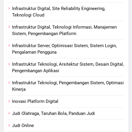
Infrastruktur Digital, Site Reliability Engineering,
Teknologi Cloud
Infrastruktur Digital, Teknologi Informasi, Manajemen
Sistem, Pengembangan Platform
Infrastruktur Server, Optimisasi Sistem, Sistem Login,
Pengalaman Pengguna
Infrastruktur Teknologi, Arsitektur Sistem, Desain Digital,
Pengembangan Aplikasi
Infrastruktur Teknologi, Pengembangan Sistem, Optimasi
Kinerja
Inovasi Platform Digital
Judi Olahraga, Taruhan Bola, Panduan Judi
Judi Online