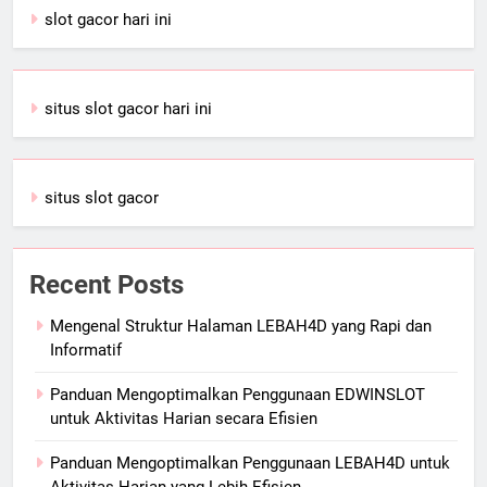
slot gacor hari ini
situs slot gacor hari ini
situs slot gacor
Recent Posts
Mengenal Struktur Halaman LEBAH4D yang Rapi dan
Informatif
Panduan Mengoptimalkan Penggunaan EDWINSLOT
untuk Aktivitas Harian secara Efisien
Panduan Mengoptimalkan Penggunaan LEBAH4D untuk