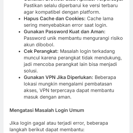
Pastikan selalu diperbarui ke versi terbaru
agar kompatibel dengan platform.
Hapus Cache dan Cookies:
Cache lama
sering menyebabkan error saat login.
Gunakan Password Kuat dan Aman:
Password unik membantu mengurangi risiko
akun dibobol.
Cek Perangkat:
Masalah login terkadang
muncul karena perangkat tidak mendukung,
jadi mencoba perangkat lain bisa menjadi
solusi.
Gunakan VPN Jika Diperlukan:
Beberapa
lokasi mungkin mengalami pembatasan
akses, VPN terpercaya dapat membantu
masuk dengan aman.
Mengatasi Masalah Login Umum
Jika login gagal atau terjadi error, beberapa
langkah berikut dapat membantu: