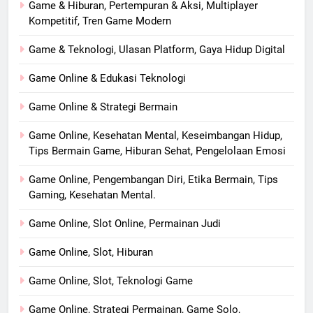
Game & Hiburan, Pertempuran & Aksi, Multiplayer
Kompetitif, Tren Game Modern
Game & Teknologi, Ulasan Platform, Gaya Hidup Digital
Game Online & Edukasi Teknologi
Game Online & Strategi Bermain
Game Online, Kesehatan Mental, Keseimbangan Hidup,
Tips Bermain Game, Hiburan Sehat, Pengelolaan Emosi
Game Online, Pengembangan Diri, Etika Bermain, Tips
Gaming, Kesehatan Mental.
Game Online, Slot Online, Permainan Judi
Game Online, Slot, Hiburan
Game Online, Slot, Teknologi Game
Game Online, Strategi Permainan, Game Solo,