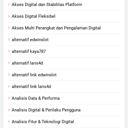
Akses Digital dan Stabilitas Platform
Akses Digital Fleksibel
Akses Multi Perangkat dan Pengalaman Digital
alternatif edwinslot
alternatif kaya787
alternatif laris4d
alternatif link edwinslot
alternatif link laris4d
Analisis Data & Performa
Analisis Digital & Perilaku Pengguna
Analisis Fitur & Teknologi Digital