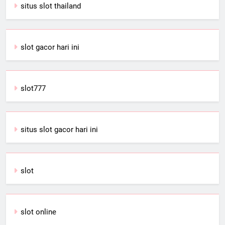
situs slot thailand
slot gacor hari ini
slot777
situs slot gacor hari ini
slot
slot online