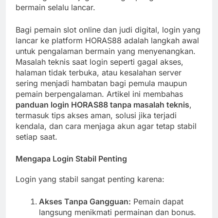
bermain selalu lancar.
Bagi pemain slot online dan judi digital, login yang
lancar ke platform HORAS88 adalah langkah awal
untuk pengalaman bermain yang menyenangkan.
Masalah teknis saat login seperti gagal akses,
halaman tidak terbuka, atau kesalahan server
sering menjadi hambatan bagi pemula maupun
pemain berpengalaman. Artikel ini membahas
panduan login HORAS88 tanpa masalah teknis
,
termasuk tips akses aman, solusi jika terjadi
kendala, dan cara menjaga akun agar tetap stabil
setiap saat.
Mengapa Login Stabil Penting
Login yang stabil sangat penting karena:
Akses Tanpa Gangguan:
Pemain dapat
langsung menikmati permainan dan bonus.