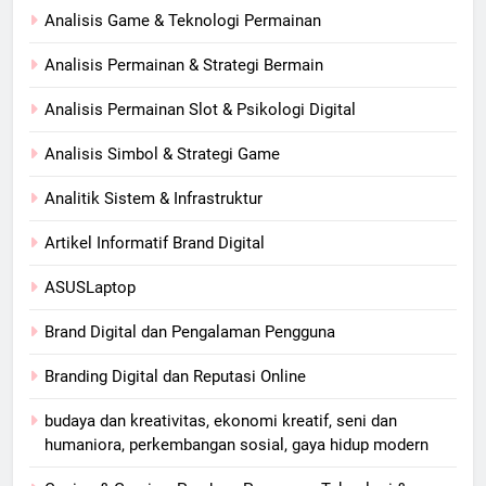
Analisis Game & Teknologi Permainan
Analisis Permainan & Strategi Bermain
Analisis Permainan Slot & Psikologi Digital
Analisis Simbol & Strategi Game
Analitik Sistem & Infrastruktur
Artikel Informatif Brand Digital
ASUSLaptop
Brand Digital dan Pengalaman Pengguna
Branding Digital dan Reputasi Online
budaya dan kreativitas, ekonomi kreatif, seni dan
humaniora, perkembangan sosial, gaya hidup modern