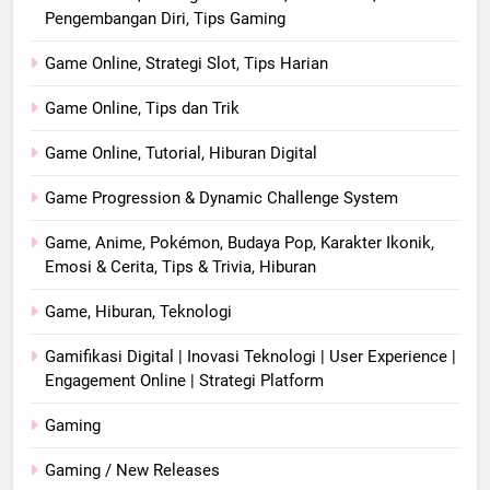
Pengembangan Diri, Tips Gaming
Game Online, Strategi Slot, Tips Harian
Game Online, Tips dan Trik
Game Online, Tutorial, Hiburan Digital
Game Progression & Dynamic Challenge System
Game, Anime, Pokémon, Budaya Pop, Karakter Ikonik,
Emosi & Cerita, Tips & Trivia, Hiburan
Game, Hiburan, Teknologi
Gamifikasi Digital | Inovasi Teknologi | User Experience |
Engagement Online | Strategi Platform
Gaming
Gaming / New Releases