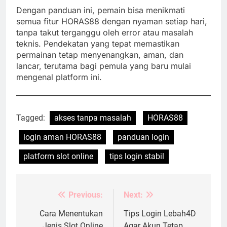
Dengan panduan ini, pemain bisa menikmati
semua fitur HORAS88 dengan nyaman setiap hari,
tanpa takut terganggu oleh error atau masalah
teknis. Pendekatan yang tepat memastikan
permainan tetap menyenangkan, aman, dan
lancar, terutama bagi pemula yang baru mulai
mengenal platform ini.
Tagged:
akses tanpa masalah
HORAS88
login aman HORAS88
panduan login
platform slot online
tips login stabil
Previous:
Next:
Post
navigation
Cara Menentukan
Tips Login Lebah4D
Jenis Slot Online
Agar Akun Tetap