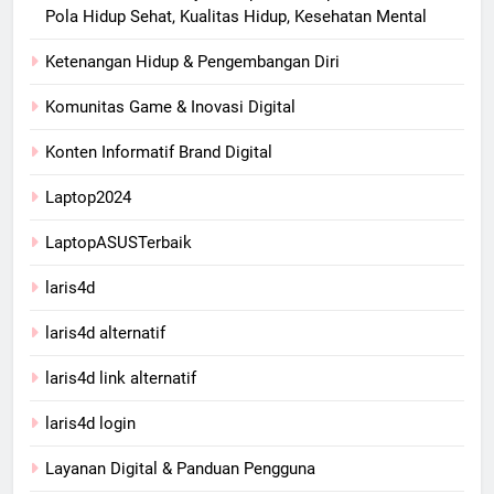
Pola Hidup Sehat, Kualitas Hidup, Kesehatan Mental
Ketenangan Hidup & Pengembangan Diri
Komunitas Game & Inovasi Digital
Konten Informatif Brand Digital
Laptop2024
LaptopASUSTerbaik
laris4d
laris4d alternatif
laris4d link alternatif
laris4d login
Layanan Digital & Panduan Pengguna