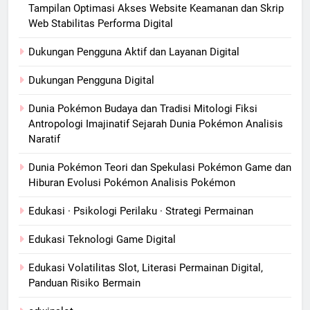
Tampilan Optimasi Akses Website Keamanan dan Skrip
Web Stabilitas Performa Digital
Dukungan Pengguna Aktif dan Layanan Digital
Dukungan Pengguna Digital
Dunia Pokémon Budaya dan Tradisi Mitologi Fiksi
Antropologi Imajinatif Sejarah Dunia Pokémon Analisis
Naratif
Dunia Pokémon Teori dan Spekulasi Pokémon Game dan
Hiburan Evolusi Pokémon Analisis Pokémon
Edukasi · Psikologi Perilaku · Strategi Permainan
Edukasi Teknologi Game Digital
Edukasi Volatilitas Slot, Literasi Permainan Digital,
Panduan Risiko Bermain