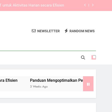
tuk Aktivitas Harian secara Efisien
 Aktivitas Harian yang Lebih Efisien
 Utama KAYA787 untuk Pengguna Baru
NEWSLETTER
RANDOM NEWS
man LEBAH4D yang Rapi dan Informatif
Kenyamanan Sehari-Hari.
tuk Aktivitas Harian secara Efisien
 Aktivitas Harian yang Lebih Efisien
 Utama KAYA787 untuk Pengguna Baru
Panduan Mengoptimalkan Penggunaan LEBAH4D untuk Aktiv
3 Weeks Ago