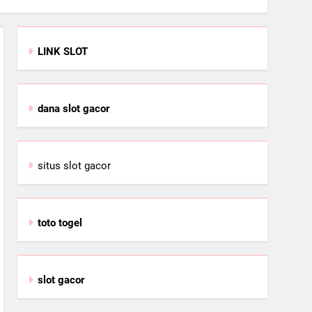
LINK SLOT
dana slot gacor
situs slot gacor
toto togel
slot gacor