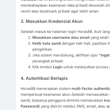
membahayakan keamanan data pribadi.Akseslah situ
resmi atau bookmark pribadi agar lebih aman.
3. Masukkan Kredensial Akun
Setelah masuk ke halaman login Horas88, ikuti lang
Masukkan username atau email
yang telah t
Ketik kata sandi
dengan hati-hati, pastikan t
pengetikan.
Jika sistem mendukung, aktifkan opsi
“Ingat
perangkat pribadi.
Klik tombol
Login
untuk melanjutkan proses a
4. Autentikasi Berlapis
Horas88 menerapkan sistem
multi-factor authenti
memperkuat keamanan akun.Setelah memasukkan 
sandi, biasanya pengguna diminta memasukkan
ko
Password)
yang dikirim melalui SMS, email, atau ap