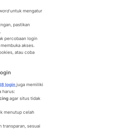
word
untuk mengatur
ingan, pastikan
.
ak percobaan login
k membuka akses.
okies, atau coba
Login
88 login
juga memiliki
 harus:
cing
agar situs tidak
uk menutup celah
n transparan, sesuai