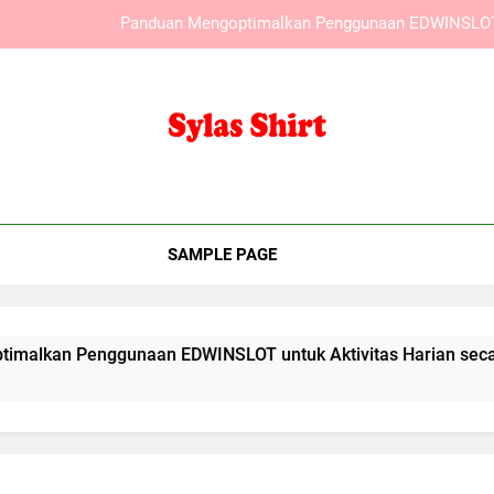
Panduan Mengoptimalkan Penggunaan EDWINSLOT un
Panduan Mengoptimalkan Penggunaan LEBAH4D untuk
Memahami Fitur
Mengenal Struktur Hala
as Shirt
a Dengan Koleksi Kaus Dari Sylas Shirt. Desain Trendi Untuk 
Panduan Mengoptimalkan Penggunaan EDWINSLOT un
SAMPLE PAGE
Panduan Mengoptimalkan Penggunaan LEBAH4D untuk
Memahami Fitur
gunaan EDWINSLOT untuk Aktivitas Harian secara Efisien