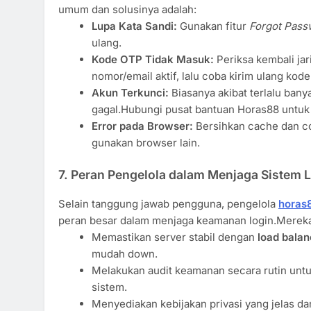
umum dan solusinya adalah:
Lupa Kata Sandi:
Gunakan fitur
Forgot Pass
ulang.
Kode OTP Tidak Masuk:
Periksa kembali jar
nomor/email aktif, lalu coba kirim ulang kode
Akun Terkunci:
Biasanya akibat terlalu bany
gagal.Hubungi pusat bantuan Horas88 untu
Error pada Browser:
Bersihkan cache dan co
gunakan browser lain.
7. Peran Pengelola dalam Menjaga Sistem 
Selain tanggung jawab pengguna, pengelola
horas
peran besar dalam menjaga keamanan login.Mereka
Memastikan server stabil dengan
load balan
mudah down.
Melakukan audit keamanan secara rutin unt
sistem.
Menyediakan kebijakan privasi yang jelas da