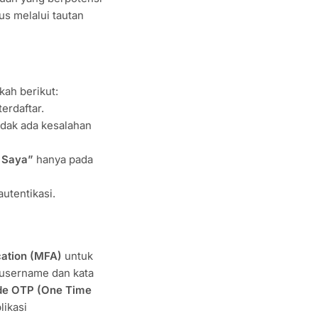
s melalui tautan
kah berikut:
erdaftar.
idak ada kesalahan
 Saya”
hanya pada
utentikasi.
cation (MFA)
untuk
username dan kata
de OTP (One Time
likasi