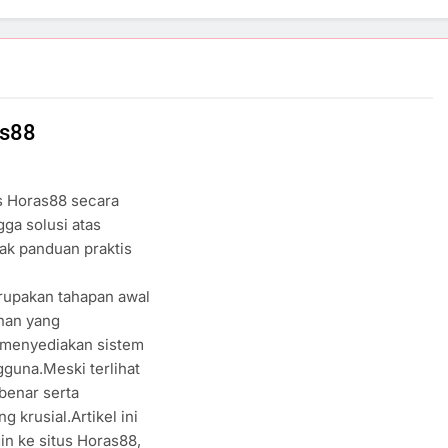
as88
us Horas88 secara
ga solusi atas
ak panduan praktis
erupakan tahapan awal
anan yang
, menyediakan sistem
guna.Meski terlihat
benar serta
krusial.Artikel ini
n ke situs Horas88,