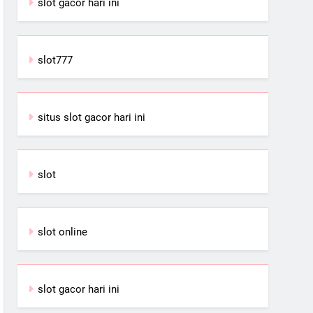
slot gacor hari ini
slot777
situs slot gacor hari ini
slot
slot online
slot gacor hari ini