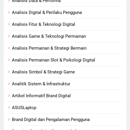
Analisis Data & Performa
Analisis Digital & Perilaku Pengguna
Analisis Fitur & Teknologi Digital
Analisis Game & Teknologi Permainan
Analisis Permainan & Strategi Bermain
Analisis Permainan Slot & Psikologi Digital
Analisis Simbol & Strategi Game
Analitik Sistem & Infrastruktur
Artikel Informatif Brand Digital
ASUSLaptop
Brand Digital dan Pengalaman Pengguna