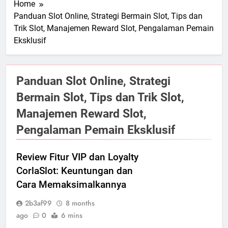
Home
Panduan Slot Online, Strategi Bermain Slot, Tips dan
Trik Slot, Manajemen Reward Slot, Pengalaman Pemain
Eksklusif
Panduan Slot Online, Strategi
Bermain Slot, Tips dan Trik Slot,
Manajemen Reward Slot,
Pengalaman Pemain Eksklusif
Review Fitur VIP dan Loyalty
CorlaSlot: Keuntungan dan
Cara Memaksimalkannya
2b3af99
8 months
ago
0
6 mins