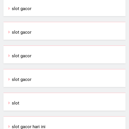
slot gacor
slot gacor
slot gacor
slot gacor
slot
slot gacor hari ini