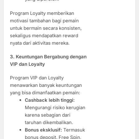
Program Loyalty memberikan
motivasi tambahan bagi pemain
untuk bermain secara konsisten,
sekaligus mendapatkan reward
nyata dari aktivitas mereka.
3. Keuntungan Bergabung dengan
VIP dan Loyalty
Program VIP dan Loyalty
menawarkan banyak keuntungan
yang bisa dimanfaatkan pemain:
Cashback lebih tinggi:
Mengurangi risiko kerugian
karena sebagian dari
taruhan dikembalikan.
Bonus eksklusif:
Termasuk
bonus deposit, Free Spin,