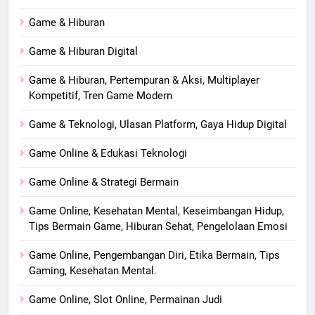
Game & Hiburan
Game & Hiburan Digital
Game & Hiburan, Pertempuran & Aksi, Multiplayer
Kompetitif, Tren Game Modern
Game & Teknologi, Ulasan Platform, Gaya Hidup Digital
Game Online & Edukasi Teknologi
Game Online & Strategi Bermain
Game Online, Kesehatan Mental, Keseimbangan Hidup,
Tips Bermain Game, Hiburan Sehat, Pengelolaan Emosi
Game Online, Pengembangan Diri, Etika Bermain, Tips
Gaming, Kesehatan Mental.
Game Online, Slot Online, Permainan Judi