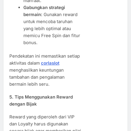
manfaat.
Gabungkan strategi
bermain:
Gunakan reward
untuk mencoba taruhan
yang lebih optimal atau
memicu Free Spin dan fitur
bonus.
Pendekatan ini memastikan setiap
aktivitas dalam
corlaslot
menghasilkan keuntungan
tambahan dan pengalaman
bermain lebih seru.
5. Tips Menggunakan Reward
dengan Bijak
Reward yang diperoleh dari VIP
dan Loyalty harus digunakan
secara bijak agar memberikan nilai