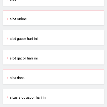
slot online
slot gacor hari ini
slot gacor hari ini
slot dana
situs slot gacor hari ini