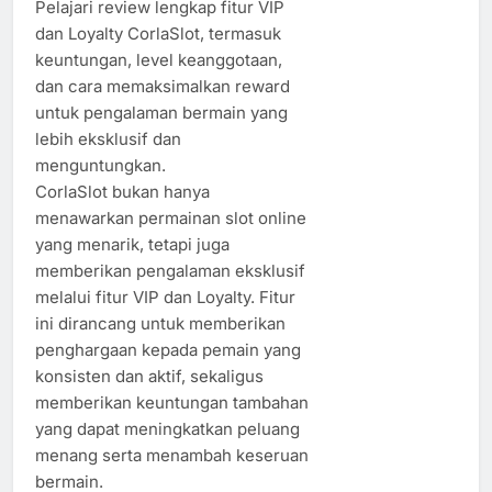
Pelajari review lengkap fitur VIP
dan Loyalty CorlaSlot, termasuk
keuntungan, level keanggotaan,
dan cara memaksimalkan reward
untuk pengalaman bermain yang
lebih eksklusif dan
menguntungkan.
CorlaSlot bukan hanya
menawarkan permainan slot online
yang menarik, tetapi juga
memberikan pengalaman eksklusif
melalui fitur VIP dan Loyalty. Fitur
ini dirancang untuk memberikan
penghargaan kepada pemain yang
konsisten dan aktif, sekaligus
memberikan keuntungan tambahan
yang dapat meningkatkan peluang
menang serta menambah keseruan
bermain.