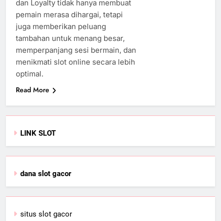
dan Loyalty tidak hanya membuat
pemain merasa dihargai, tetapi
juga memberikan peluang
tambahan untuk menang besar,
memperpanjang sesi bermain, dan
menikmati slot online secara lebih
optimal.
Read More
LINK SLOT
dana slot gacor
situs slot gacor