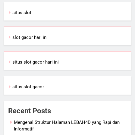
situs slot
slot gacor hari ini
situs slot gacor hari ini
situs slot gacor
Recent Posts
Mengenal Struktur Halaman LEBAH4D yang Rapi dan
Informatif