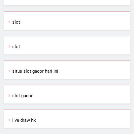
slot
slot
situs slot gacor hari ini
slot gacor
live draw hk