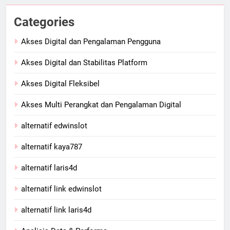
Categories
Akses Digital dan Pengalaman Pengguna
Akses Digital dan Stabilitas Platform
Akses Digital Fleksibel
Akses Multi Perangkat dan Pengalaman Digital
alternatif edwinslot
alternatif kaya787
alternatif laris4d
alternatif link edwinslot
alternatif link laris4d