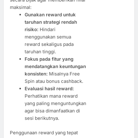
maksimal:
Gunakan reward untuk
taruhan strategi rendah
risiko:
Hindari
menggunakan semua
reward sekaligus pada
taruhan tinggi.
Fokus pada fitur yang
mendatangkan keuntungan
konsisten:
Misalnya Free
Spin atau bonus cashback.
Evaluasi hasil reward:
Perhatikan mana reward
yang paling menguntungkan
agar bisa dimanfaatkan di
sesi berikutnya.
Penggunaan reward yang tepat