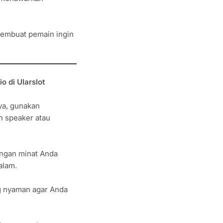
embuat pemain ingin
 di Ularslot
ya, gunakan
n speaker atau
ngan minat Anda
alam.
ng nyaman agar Anda