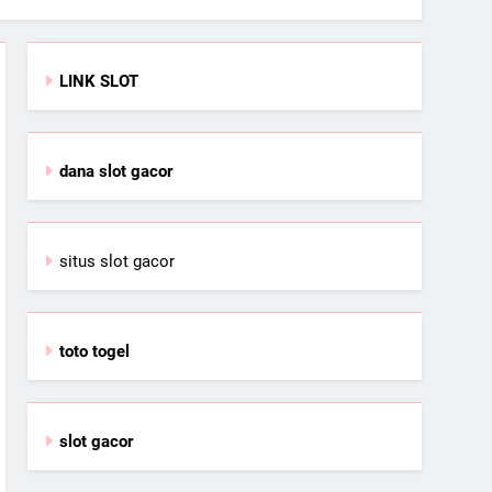
LINK SLOT
dana slot gacor
situs slot gacor
toto togel
slot gacor