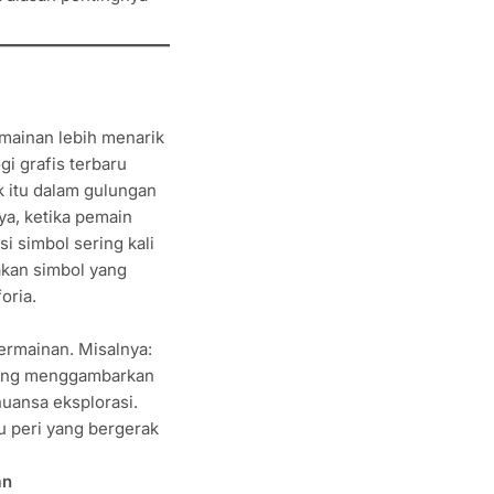
mainan lebih menarik
i grafis terbaru
k itu dalam gulungan
ya, ketika pemain
 simbol sering kali
akan simbol yang
oria.
rmainan. Misalnya:
yang menggambarkan
uansa eksplorasi.
au peri yang bergerak
an