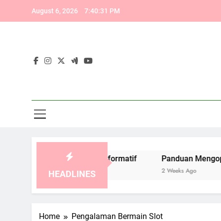
Skip
August 6, 2026
7:40:32 PM
to
content
Syl
Tampil Gay
yang Rapi dan Informatif
Panduan Mengoptimalkan Pen
2 Weeks Ago
HEADLINES
Home
Pengalaman Bermain Slot