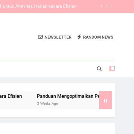
tuk Aktivitas Harian secara Efisien
 Aktivitas Harian yang Lebih Efisien
 Utama KAYA787 untuk Pengguna Baru
NEWSLETTER
RANDOM NEWS
man LEBAH4D yang Rapi dan Informatif
Kenyamanan Sehari-Hari.
tuk Aktivitas Harian secara Efisien
 Aktivitas Harian yang Lebih Efisien
 Utama KAYA787 untuk Pengguna Baru
Panduan Mengoptimalkan Penggunaan LEBAH4D untuk Akti
3 Weeks Ago