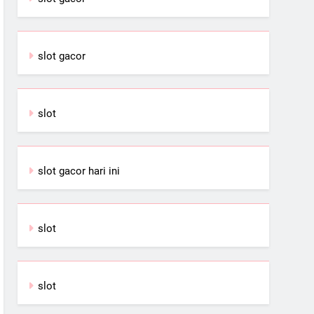
slot gacor
slot
slot gacor hari ini
slot
slot