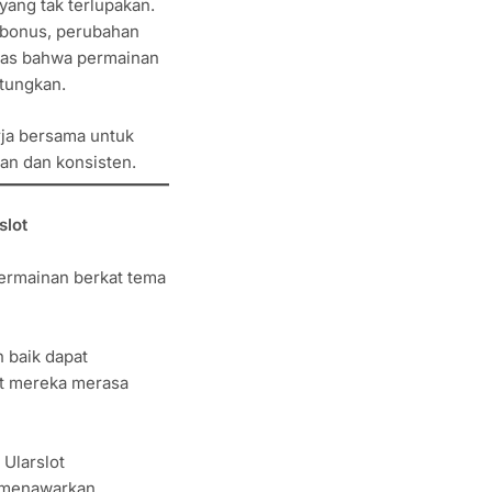
ang tak terlupakan.
 bonus, perubahan
elas bahwa permainan
tungkan.
ja bersama untuk
n dan konsisten.
slot
ermainan berkat tema
 baik dapat
t mereka merasa
 Ularslot
g menawarkan