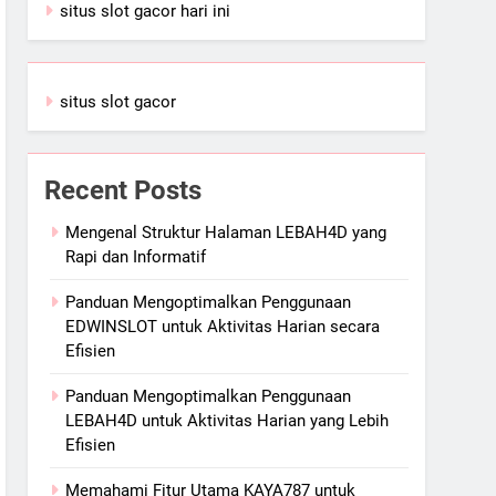
situs slot gacor hari ini
situs slot gacor
Recent Posts
Mengenal Struktur Halaman LEBAH4D yang
Rapi dan Informatif
Panduan Mengoptimalkan Penggunaan
EDWINSLOT untuk Aktivitas Harian secara
Efisien
Panduan Mengoptimalkan Penggunaan
LEBAH4D untuk Aktivitas Harian yang Lebih
Efisien
Memahami Fitur Utama KAYA787 untuk