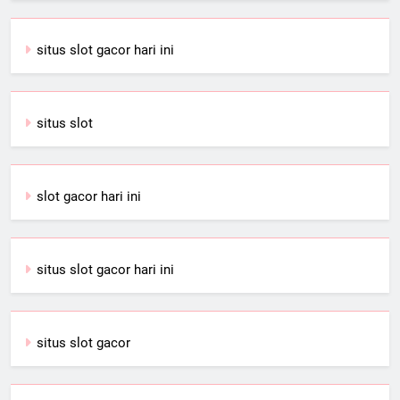
situs slot gacor hari ini
situs slot
slot gacor hari ini
situs slot gacor hari ini
situs slot gacor