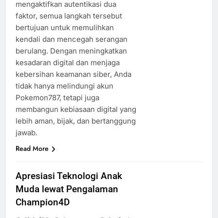
mengaktifkan autentikasi dua
faktor, semua langkah tersebut
bertujuan untuk memulihkan
kendali dan mencegah serangan
berulang. Dengan meningkatkan
kesadaran digital dan menjaga
kebersihan keamanan siber, Anda
tidak hanya melindungi akun
Pokemon787, tetapi juga
membangun kebiasaan digital yang
lebih aman, bijak, dan bertanggung
jawab.
Read More
Apresiasi Teknologi Anak
Muda lewat Pengalaman
Champion4D