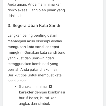
Anda aman, Anda meminimalkan
risiko akses ulang oleh pihak yang
tidak sah.
3. Segera Ubah Kata Sandi
Langkah paling penting dalam
menangani akun disusupi adalah
mengubah kata sandi secepat
mungkin
. Gunakan kata sandi baru
yang kuat dan unik—hindari
menggunakan kombinasi yang
pernah Anda pakai di akun lain.
Berikut tips untuk membuat kata
sandi aman:
Gunakan minimal
12
karakter
dengan kombinasi
huruf besar, huruf kecil,
angka, dan simbol.