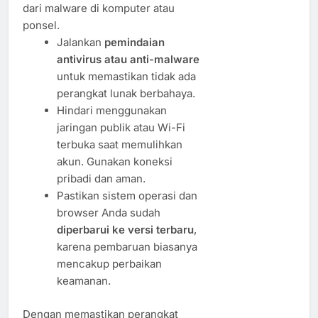
dari malware di komputer atau
ponsel.
Jalankan
pemindaian
antivirus atau anti-malware
untuk memastikan tidak ada
perangkat lunak berbahaya.
Hindari menggunakan
jaringan publik atau Wi-Fi
terbuka saat memulihkan
akun. Gunakan koneksi
pribadi dan aman.
Pastikan sistem operasi dan
browser Anda sudah
diperbarui ke versi terbaru
,
karena pembaruan biasanya
mencakup perbaikan
keamanan.
Dengan memastikan perangkat