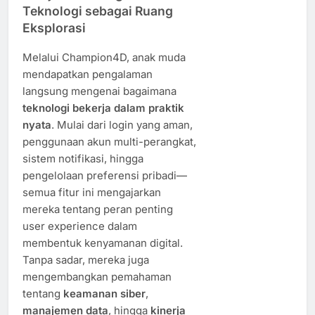
Teknologi sebagai Ruang
Eksplorasi
Melalui Champion4D, anak muda
mendapatkan pengalaman
langsung mengenai bagaimana
teknologi bekerja dalam praktik
nyata
. Mulai dari login yang aman,
penggunaan akun multi-perangkat,
sistem notifikasi, hingga
pengelolaan preferensi pribadi—
semua fitur ini mengajarkan
mereka tentang peran penting
user experience dalam
membentuk kenyamanan digital.
Tanpa sadar, mereka juga
mengembangkan pemahaman
tentang
keamanan siber
,
manajemen data
, hingga
kinerja