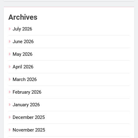
Archives
July 2026
June 2026
May 2026
April 2026
March 2026
February 2026
January 2026
December 2025
November 2025