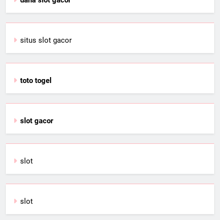
dana slot gacor
situs slot gacor
toto togel
slot gacor
slot
slot