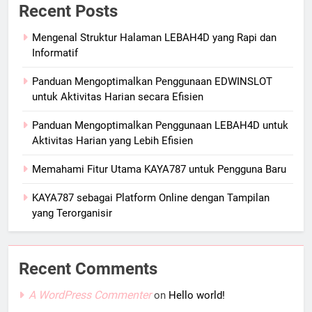
Recent Posts
Mengenal Struktur Halaman LEBAH4D yang Rapi dan
Informatif
Panduan Mengoptimalkan Penggunaan EDWINSLOT
untuk Aktivitas Harian secara Efisien
Panduan Mengoptimalkan Penggunaan LEBAH4D untuk
Aktivitas Harian yang Lebih Efisien
Memahami Fitur Utama KAYA787 untuk Pengguna Baru
KAYA787 sebagai Platform Online dengan Tampilan
yang Terorganisir
Recent Comments
A WordPress Commenter
on
Hello world!