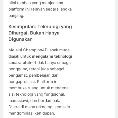
nilai tambah yang menjadikan
platform ini relevan secara jangka
panjang.
Kesimpulan: Teknologi yang
Dihargai, Bukan Hanya
Digunakan
Melalui Champion4D, anak muda
diajak untuk
mengalami teknologi
secara utuh
—tidak hanya sebagai
pengguna, tetapi juga sebagai
pengamat, pembelajar, dan
pengapresiasi. Platform ini
membuka ruang untuk mengenal
sisi teknologi yang fungsional,
manusiawi, dan berdampak.
Di era di mana teknologi semakin
mendominasi kehidupan,