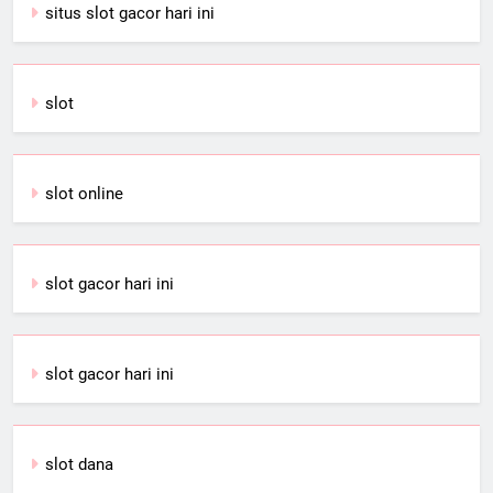
situs slot gacor hari ini
slot
slot online
slot gacor hari ini
slot gacor hari ini
slot dana