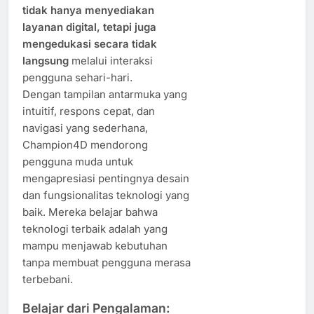
tidak hanya menyediakan
layanan digital, tetapi juga
mengedukasi secara tidak
langsung
melalui interaksi
pengguna sehari-hari.
Dengan tampilan antarmuka yang
intuitif, respons cepat, dan
navigasi yang sederhana,
Champion4D mendorong
pengguna muda untuk
mengapresiasi pentingnya desain
dan fungsionalitas teknologi yang
baik. Mereka belajar bahwa
teknologi terbaik adalah yang
mampu menjawab kebutuhan
tanpa membuat pengguna merasa
terbebani.
Belajar dari Pengalaman: