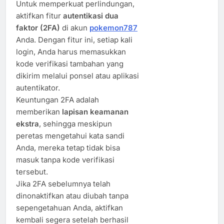
Untuk memperkuat perlindungan,
aktifkan fitur
autentikasi dua
faktor (2FA)
di akun
pokemon787
Anda. Dengan fitur ini, setiap kali
login, Anda harus memasukkan
kode verifikasi tambahan yang
dikirim melalui ponsel atau aplikasi
autentikator.
Keuntungan 2FA adalah
memberikan
lapisan keamanan
ekstra
, sehingga meskipun
peretas mengetahui kata sandi
Anda, mereka tetap tidak bisa
masuk tanpa kode verifikasi
tersebut.
Jika 2FA sebelumnya telah
dinonaktifkan atau diubah tanpa
sepengetahuan Anda, aktifkan
kembali segera setelah berhasil