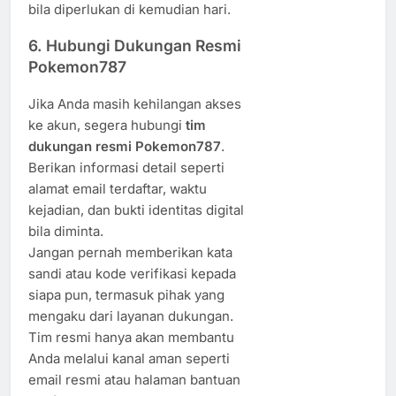
bila diperlukan di kemudian hari.
6. Hubungi Dukungan Resmi
Pokemon787
Jika Anda masih kehilangan akses
ke akun, segera hubungi
tim
dukungan resmi Pokemon787
.
Berikan informasi detail seperti
alamat email terdaftar, waktu
kejadian, dan bukti identitas digital
bila diminta.
Jangan pernah memberikan kata
sandi atau kode verifikasi kepada
siapa pun, termasuk pihak yang
mengaku dari layanan dukungan.
Tim resmi hanya akan membantu
Anda melalui kanal aman seperti
email resmi atau halaman bantuan