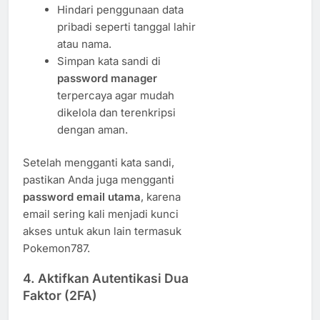
Hindari penggunaan data
pribadi seperti tanggal lahir
atau nama.
Simpan kata sandi di
password manager
terpercaya agar mudah
dikelola dan terenkripsi
dengan aman.
Setelah mengganti kata sandi,
pastikan Anda juga mengganti
password email utama
, karena
email sering kali menjadi kunci
akses untuk akun lain termasuk
Pokemon787.
4. Aktifkan Autentikasi Dua
Faktor (2FA)