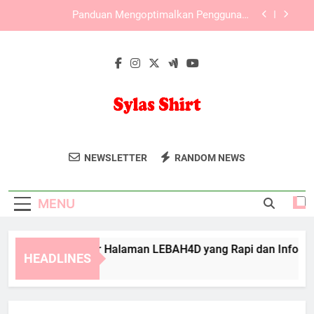
Skip
Panduan Mengoptimalkan Penggunaan LEBAH4D
to
untuk Aktivitas Harian yang Lebih Efisien
content
Memahami Fitur Utama KAYA787 untuk Pengguna
Baru
Mengenal Struktur Halaman LEBAH4D yang Rapi
dan Informatif
Panduan Mengoptimalkan Penggunaan
EDWINSLOT untuk Aktivitas Harian secara Efisien
Sylas Shirt
Panduan Mengoptimalkan Penggunaan LEBAH4D
Tampil Gaya Dengan Koleksi Kaus Dari
untuk Aktivitas Harian yang Lebih Efisien
NEWSLETTER
RANDOM NEWS
Sylas Shirt. Desain Trendi Untuk
Memahami Fitur Utama KAYA787 untuk Pengguna
Baru
Kenyamanan Sehari-Hari.
MENU
ngenal Struktur Halaman LEBAH4D yang Rapi dan Informatif
HEADLINES
eeks Ago