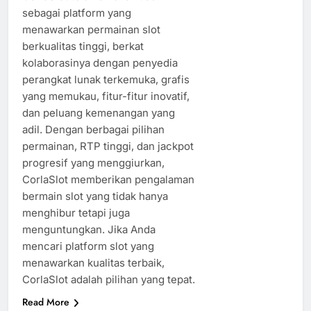
sebagai platform yang
menawarkan permainan slot
berkualitas tinggi, berkat
kolaborasinya dengan penyedia
perangkat lunak terkemuka, grafis
yang memukau, fitur-fitur inovatif,
dan peluang kemenangan yang
adil. Dengan berbagai pilihan
permainan, RTP tinggi, dan jackpot
progresif yang menggiurkan,
CorlaSlot memberikan pengalaman
bermain slot yang tidak hanya
menghibur tetapi juga
menguntungkan. Jika Anda
mencari platform slot yang
menawarkan kualitas terbaik,
CorlaSlot adalah pilihan yang tepat.
Read More