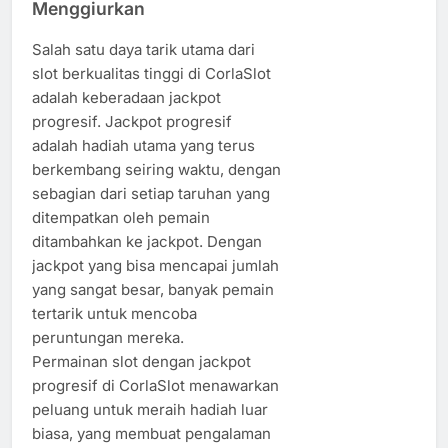
Menggiurkan
Salah satu daya tarik utama dari
slot berkualitas tinggi di CorlaSlot
adalah keberadaan jackpot
progresif. Jackpot progresif
adalah hadiah utama yang terus
berkembang seiring waktu, dengan
sebagian dari setiap taruhan yang
ditempatkan oleh pemain
ditambahkan ke jackpot. Dengan
jackpot yang bisa mencapai jumlah
yang sangat besar, banyak pemain
tertarik untuk mencoba
peruntungan mereka.
Permainan slot dengan jackpot
progresif di CorlaSlot menawarkan
peluang untuk meraih hadiah luar
biasa, yang membuat pengalaman