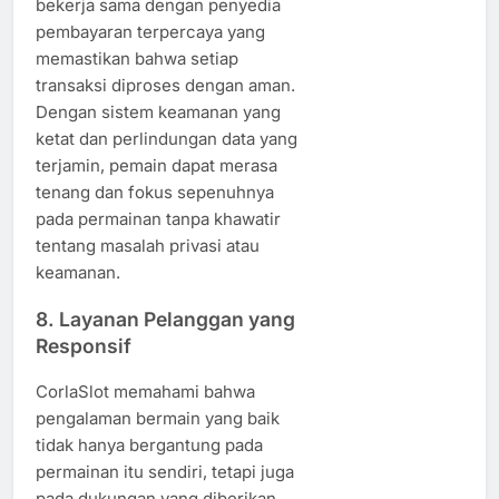
bekerja sama dengan penyedia
pembayaran terpercaya yang
memastikan bahwa setiap
transaksi diproses dengan aman.
Dengan sistem keamanan yang
ketat dan perlindungan data yang
terjamin, pemain dapat merasa
tenang dan fokus sepenuhnya
pada permainan tanpa khawatir
tentang masalah privasi atau
keamanan.
8.
Layanan Pelanggan yang
Responsif
CorlaSlot memahami bahwa
pengalaman bermain yang baik
tidak hanya bergantung pada
permainan itu sendiri, tetapi juga
pada dukungan yang diberikan