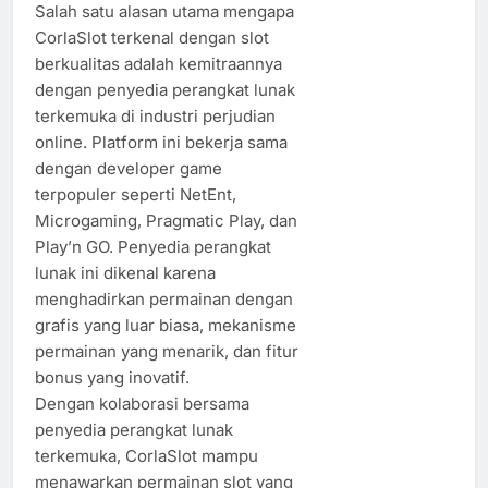
Salah satu alasan utama mengapa
CorlaSlot terkenal dengan slot
berkualitas adalah kemitraannya
dengan penyedia perangkat lunak
terkemuka di industri perjudian
online. Platform ini bekerja sama
dengan developer game
terpopuler seperti NetEnt,
Microgaming, Pragmatic Play, dan
Play’n GO. Penyedia perangkat
lunak ini dikenal karena
menghadirkan permainan dengan
grafis yang luar biasa, mekanisme
permainan yang menarik, dan fitur
bonus yang inovatif.
Dengan kolaborasi bersama
penyedia perangkat lunak
terkemuka, CorlaSlot mampu
menawarkan permainan slot yang