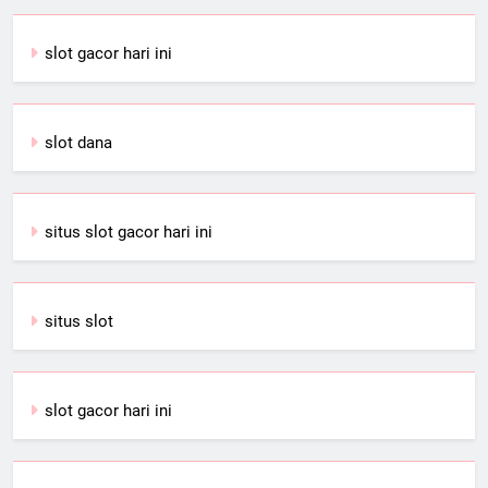
slot gacor hari ini
slot dana
situs slot gacor hari ini
situs slot
slot gacor hari ini