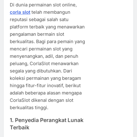
Di dunia permainan slot online,
corla slot
telah membangun
reputasi sebagai salah satu
platform terbaik yang menawarkan
pengalaman bermain slot
berkualitas. Bagi para pemain yang
mencari permainan slot yang
menyenangkan, adil, dan penuh
peluang, CorlaSlot menawarkan
segala yang dibutuhkan. Dari
koleksi permainan yang beragam
hingga fitur-fitur inovatif, berikut
adalah beberapa alasan mengapa
CorlaSlot dikenal dengan slot
berkualitas tinggi.
1.
Penyedia Perangkat Lunak
Terbaik