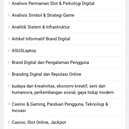
Analisis Permainan Slot & Psikologi Digital
Analisis Simbol & Strategi Game
Analitik Sistem & Infrastruktur
Artikel Informatif Brand Digital
ASUSLaptop
Brand Digital dan Pengalaman Pengguna
Branding Digital dan Reputasi Online
budaya dan kreativitas, ekonomi kreatif, seni dan
humaniora, perkembangan sosial, gaya hidup modern
Casino & Gaming, Panduan Pengguna, Teknologi &
Inovasi
Casino, Slot Online, Jackpot