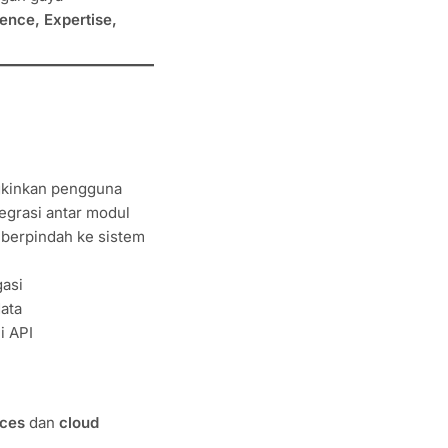
ence, Expertise,
gkinkan pengguna
tegrasi antar modul
berpindah ke sistem
asi
ata
i API
ices
dan
cloud