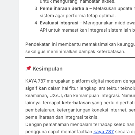
untuk mengurangi hambatan akses.
Pemeliharaan Berkala
– Melakukan update 
sistem agar performa tetap optimal.
Evaluasi Integrasi
– Menggunakan middlewar
API untuk memastikan integrasi sistem lain b
Pendekatan ini membantu memaksimalkan keunggu
sekaligus meminimalkan dampak keterbatasan.
Kesimpulan
KAYA 787 merupakan platform digital modern den
signifikan
dalam hal fitur lengkap, arsitektur teknol
keamanan, UX/UI, dan kemampuan integrasi. Namun,
lainnya, terdapat
keterbatasan
yang perlu diperhati
pembelajaran, ketergantungan koneksi internet, se
pemeliharaan dan integrasi teknis.
Dengan pemahaman mendalam terhadap kelebihan d
pengguna dapat memanfaatkan
kaya 787
secara op