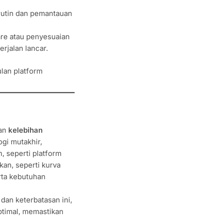
rutin dan pemantauan
e atau penyesuaian
erjalan lancar.
lan platform
gan
kelebihan
ogi mutakhir,
 seperti platform
kan, seperti kurva
rta kebutuhan
an keterbatasan ini,
timal, memastikan