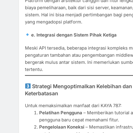
Platform dengan arsitektur canggih dan fitur leng
biaya pemeliharaan, baik dari sisi server, keaman
sistem. Hal ini bisa menjadi pertimbangan bagi pen
yang mengadopsi platform.
e. Integrasi dengan Sistem Pihak Ketiga
Meski API tersedia, beberapa integrasi kompleks 
pengaturan tambahan atau pengembangan middlewa
bergerak mulus antar sistem. Ini memerlukan sumb
tertentu.
Strategi Mengoptimalkan Kelebihan da
Keterbatasan
Untuk memaksimalkan manfaat dari KAYA 787:
Pelatihan Pengguna
– Memberikan tutorial 
pengguna baru cepat memahami fitur.
Pengelolaan Koneksi
– Memastikan infrastruk