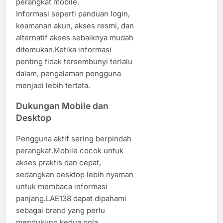
perangkat mobile.
Informasi seperti panduan login,
keamanan akun, akses resmi, dan
alternatif akses sebaiknya mudah
ditemukan.Ketika informasi
penting tidak tersembunyi terlalu
dalam, pengalaman pengguna
menjadi lebih tertata.
Dukungan Mobile dan
Desktop
Pengguna aktif sering berpindah
perangkat.Mobile cocok untuk
akses praktis dan cepat,
sedangkan desktop lebih nyaman
untuk membaca informasi
panjang.LAE138 dapat dipahami
sebagai brand yang perlu
mendukung kedua pola