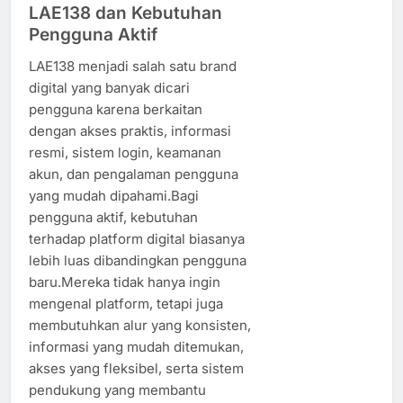
LAE138 dan Kebutuhan
Pengguna Aktif
LAE138 menjadi salah satu brand
digital yang banyak dicari
pengguna karena berkaitan
dengan akses praktis, informasi
resmi, sistem login, keamanan
akun, dan pengalaman pengguna
yang mudah dipahami.Bagi
pengguna aktif, kebutuhan
terhadap platform digital biasanya
lebih luas dibandingkan pengguna
baru.Mereka tidak hanya ingin
mengenal platform, tetapi juga
membutuhkan alur yang konsisten,
informasi yang mudah ditemukan,
akses yang fleksibel, serta sistem
pendukung yang membantu