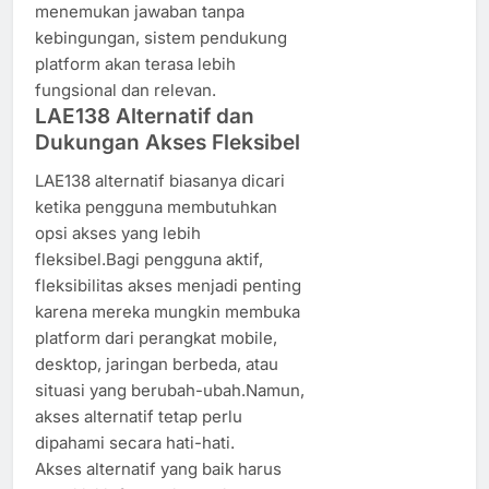
menemukan jawaban tanpa
kebingungan, sistem pendukung
platform akan terasa lebih
fungsional dan relevan.
LAE138 Alternatif dan
Dukungan Akses Fleksibel
LAE138 alternatif biasanya dicari
ketika pengguna membutuhkan
opsi akses yang lebih
fleksibel.Bagi pengguna aktif,
fleksibilitas akses menjadi penting
karena mereka mungkin membuka
platform dari perangkat mobile,
desktop, jaringan berbeda, atau
situasi yang berubah-ubah.Namun,
akses alternatif tetap perlu
dipahami secara hati-hati.
Akses alternatif yang baik harus