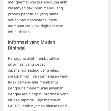
menghemat waktu.Pengguna aktif
biasanya tidak ingin mengulang
proses pencarian yang sama
setiap hari.Konsistensi menu
membuat aktivitas digital terasa
lebih efisien.
Informasi yang Mudah
Dipindai
Pengguna aktif membutuhkan
informasi yang cepat
dipahami.Heading yang jelas,
paragraf rapi, dan penjelasan yang
tidak bertele-tele membantu
pengguna menemukan jawaban
dengan lebih cepat.Informasi yang
mudah dipindai juga membuat
LAE138 lebih nyaman diakses dari