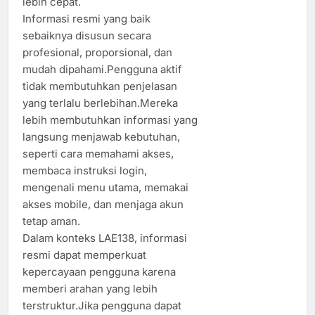
lebih cepat.
Informasi resmi yang baik
sebaiknya disusun secara
profesional, proporsional, dan
mudah dipahami.Pengguna aktif
tidak membutuhkan penjelasan
yang terlalu berlebihan.Mereka
lebih membutuhkan informasi yang
langsung menjawab kebutuhan,
seperti cara memahami akses,
membaca instruksi login,
mengenali menu utama, memakai
akses mobile, dan menjaga akun
tetap aman.
Dalam konteks LAE138, informasi
resmi dapat memperkuat
kepercayaan pengguna karena
memberi arahan yang lebih
terstruktur.Jika pengguna dapat