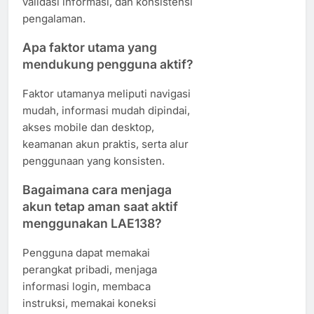
validasi informasi, dan konsistensi
pengalaman.
Apa faktor utama yang
mendukung pengguna aktif?
Faktor utamanya meliputi navigasi
mudah, informasi mudah dipindai,
akses mobile dan desktop,
keamanan akun praktis, serta alur
penggunaan yang konsisten.
Bagaimana cara menjaga
akun tetap aman saat aktif
menggunakan LAE138?
Pengguna dapat memakai
perangkat pribadi, menjaga
informasi login, membaca
instruksi, memakai koneksi