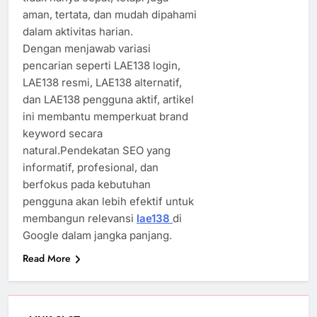
aman, tertata, dan mudah dipahami
dalam aktivitas harian.
Dengan menjawab variasi
pencarian seperti LAE138 login,
LAE138 resmi, LAE138 alternatif,
dan LAE138 pengguna aktif, artikel
ini membantu memperkuat brand
keyword secara
natural.Pendekatan SEO yang
informatif, profesional, dan
berfokus pada kebutuhan
pengguna akan lebih efektif untuk
membangun relevansi
lae138
di
Google dalam jangka panjang.
Read More