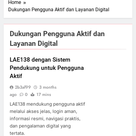
Home
Dukungan Pengguna Aktif dan Layanan Digital
Dukungan Pengguna Aktif dan
Layanan Digital
LAE138 dengan Sistem
Pendukung untuk Pengguna
Aktif
2b3af99
3 months
ago
0
17 mins
LAE138 mendukung pengguna aktif
melalui akses jelas, login aman,
informasi resmi, navigasi praktis,
dan pengalaman digital yang
tertata.