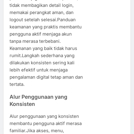
tidak membagikan detail login,
memakai perangkat aman, dan
logout setelah selesai.Panduan
keamanan yang praktis membantu
pengguna aktif menjaga akun
tanpa merasa terbebani.
Keamanan yang baik tidak harus
rumit.Langkah sederhana yang
dilakukan konsisten sering kali
lebih efektif untuk menjaga
pengalaman digital tetap aman dan
tertata.
Alur Penggunaan yang
Konsisten
Alur penggunaan yang konsisten
membantu pengguna aktif merasa
familiar.Jika akses, menu,