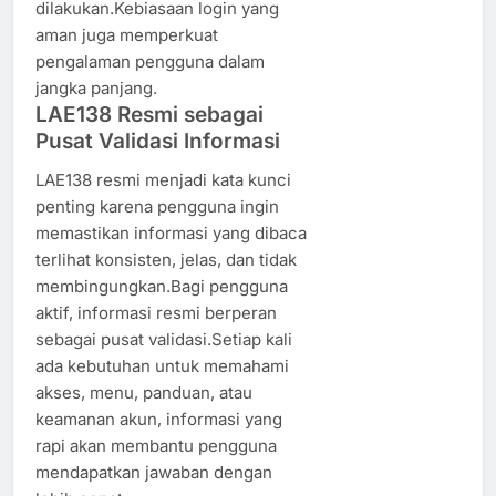
dilakukan.Kebiasaan login yang
aman juga memperkuat
pengalaman pengguna dalam
jangka panjang.
LAE138 Resmi sebagai
Pusat Validasi Informasi
LAE138 resmi menjadi kata kunci
penting karena pengguna ingin
memastikan informasi yang dibaca
terlihat konsisten, jelas, dan tidak
membingungkan.Bagi pengguna
aktif, informasi resmi berperan
sebagai pusat validasi.Setiap kali
ada kebutuhan untuk memahami
akses, menu, panduan, atau
keamanan akun, informasi yang
rapi akan membantu pengguna
mendapatkan jawaban dengan