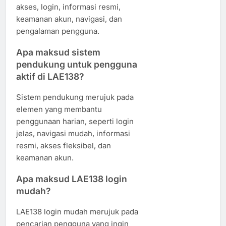
akses, login, informasi resmi,
keamanan akun, navigasi, dan
pengalaman pengguna.
Apa maksud sistem
pendukung untuk pengguna
aktif di LAE138?
Sistem pendukung merujuk pada
elemen yang membantu
penggunaan harian, seperti login
jelas, navigasi mudah, informasi
resmi, akses fleksibel, dan
keamanan akun.
Apa maksud LAE138 login
mudah?
LAE138 login mudah merujuk pada
pencarian pengguna yang ingin