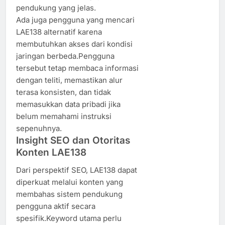
pendukung yang jelas.
Ada juga pengguna yang mencari
LAE138 alternatif karena
membutuhkan akses dari kondisi
jaringan berbeda.Pengguna
tersebut tetap membaca informasi
dengan teliti, memastikan alur
terasa konsisten, dan tidak
memasukkan data pribadi jika
belum memahami instruksi
sepenuhnya.
Insight SEO dan Otoritas
Konten LAE138
Dari perspektif SEO, LAE138 dapat
diperkuat melalui konten yang
membahas sistem pendukung
pengguna aktif secara
spesifik.Keyword utama perlu