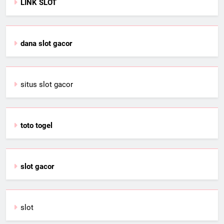
LINK SLOT
dana slot gacor
situs slot gacor
toto togel
slot gacor
slot