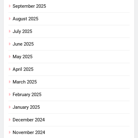
September 2025
August 2025
July 2025
June 2025
May 2025
April 2025
March 2025
February 2025
January 2025
December 2024
November 2024