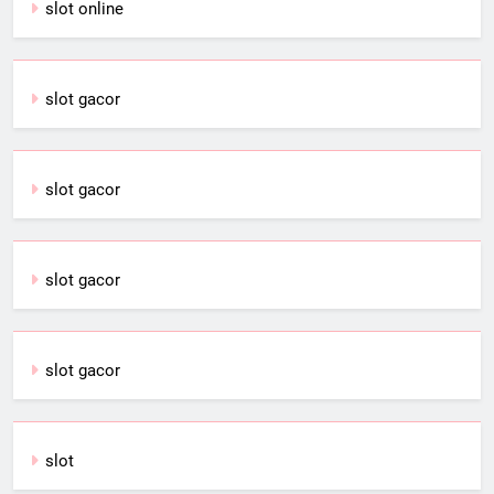
slot online
slot gacor
slot gacor
slot gacor
slot gacor
slot