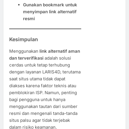
Gunakan bookmark untuk
menyimpan link alternatif
resmi
Kesimpulan
Menggunakan
link alternatif aman
dan terverifikasi
adalah solusi
cerdas untuk tetap terhubung
dengan layanan LARIS4D, terutama
saat situs utama tidak dapat
diakses karena faktor teknis atau
pemblokiran ISP. Namun, penting
bagi pengguna untuk hanya
menggunakan tautan dari sumber
resmi dan mengenali tanda-tanda
situs palsu agar tidak terjebak
dalam risiko keamanan.