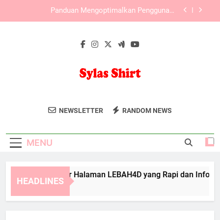
Skip
Panduan Mengoptimalkan Penggunaan LEBAH4D
to
untuk Aktivitas Harian yang Lebih Efisien
content
Memahami Fitur Utama KAYA787 untuk Pengguna
Baru
Mengenal Struktur Halaman LEBAH4D yang Rapi
dan Informatif
Panduan Mengoptimalkan Penggunaan
EDWINSLOT untuk Aktivitas Harian secara Efisien
Sylas Shirt
Panduan Mengoptimalkan Penggunaan LEBAH4D
Tampil Gaya Dengan Koleksi Kaus Dari
untuk Aktivitas Harian yang Lebih Efisien
NEWSLETTER
RANDOM NEWS
Sylas Shirt. Desain Trendi Untuk
Memahami Fitur Utama KAYA787 untuk Pengguna
Baru
Kenyamanan Sehari-Hari.
MENU
ngenal Struktur Halaman LEBAH4D yang Rapi dan Informatif
HEADLINES
Weeks Ago