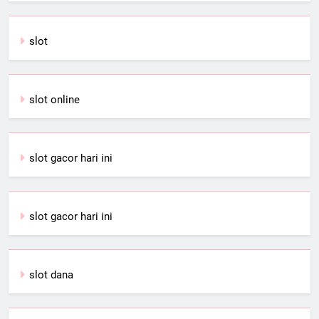
slot
slot online
slot gacor hari ini
slot gacor hari ini
slot dana