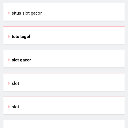
situs slot gacor
toto togel
slot gacor
slot
slot