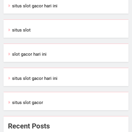
situs slot gacor hari ini
situs slot
slot gacor hari ini
situs slot gacor hari ini
situs slot gacor
Recent Posts