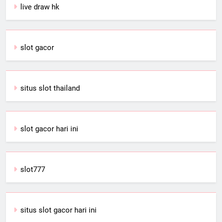
live draw hk
slot gacor
situs slot thailand
slot gacor hari ini
slot777
situs slot gacor hari ini