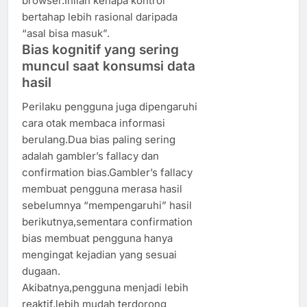
browser.Inilah kenapa kontrol
bertahap lebih rasional daripada
“asal bisa masuk”.
Bias kognitif yang sering
muncul saat konsumsi data
hasil
Perilaku pengguna juga dipengaruhi
cara otak membaca informasi
berulang.Dua bias paling sering
adalah gambler’s fallacy dan
confirmation bias.Gambler’s fallacy
membuat pengguna merasa hasil
sebelumnya “mempengaruhi” hasil
berikutnya,sementara confirmation
bias membuat pengguna hanya
mengingat kejadian yang sesuai
dugaan.
Akibatnya,pengguna menjadi lebih
reaktif,lebih mudah terdorong