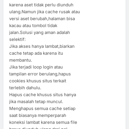
karena aset tidak perlu diunduh
ulang.Namun jika cache rusak atau
versi aset berubah,halaman bisa
kacau atau tombol tidak
jalan.Solusi yang aman adalah
selektif:
Jika akses hanya lambat,biarkan
cache tetap ada karena itu
membantu.
Jika terjadi loop login atau
tampilan error berulang,hapus
cookies khusus situs terkait
terlebih dahulu.
Hapus cache khusus situs hanya
jika masalah tetap muncul.
Menghapus semua cache setiap
saat biasanya memperparah
koneksi lambat karena semua file