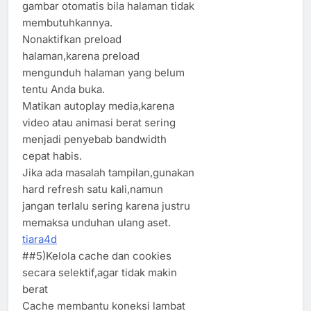
gambar otomatis bila halaman tidak
membutuhkannya.
Nonaktifkan preload
halaman,karena preload
mengunduh halaman yang belum
tentu Anda buka.
Matikan autoplay media,karena
video atau animasi berat sering
menjadi penyebab bandwidth
cepat habis.
Jika ada masalah tampilan,gunakan
hard refresh satu kali,namun
jangan terlalu sering karena justru
memaksa unduhan ulang aset.
tiara4d
##5)Kelola cache dan cookies
secara selektif,agar tidak makin
berat
Cache membantu koneksi lambat