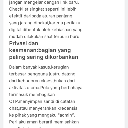
jangan mengejar dengan link baru.
Checklist singkat seperti ini lebih
efektif daripada aturan panjang
yang jarang dipakai,karena perilaku
digital dibentuk oleh kebiasaan yang
mudah dilakukan saat terburu buru.
Privasi dan
keamanan:bagian yang
paling sering dikorbankan
Dalam banyak kasus,kerugian
terbesar pengguna justru datang
dari kebocoran akses,bukan dari
aktivitas utama.Pola yang berbahaya
termasuk membagikan
OTP,menyimpan sandi di catatan
chat,atau menyerahkan kredensial
ke pihak yang mengaku “admin”.
Perilaku aman berarti memisahkan