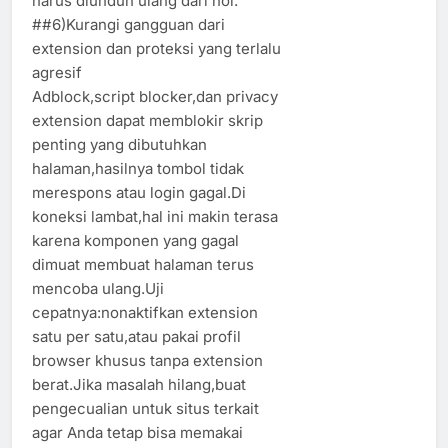
harus diunduh ulang dari nol.
##6)Kurangi gangguan dari
extension dan proteksi yang terlalu
agresif
Adblock,script blocker,dan privacy
extension dapat memblokir skrip
penting yang dibutuhkan
halaman,hasilnya tombol tidak
merespons atau login gagal.Di
koneksi lambat,hal ini makin terasa
karena komponen yang gagal
dimuat membuat halaman terus
mencoba ulang.Uji
cepatnya:nonaktifkan extension
satu per satu,atau pakai profil
browser khusus tanpa extension
berat.Jika masalah hilang,buat
pengecualian untuk situs terkait
agar Anda tetap bisa memakai