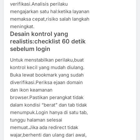
verifikasi.Analisis perilaku
mengajarkan satu hal:ketika layanan
memaksa cepat,risiko salah langkah
meningkat.
Desain kontrol yang
realistis:checklist 60 detik
sebelum login
Untuk menstabilkan perilaku,buat
kontrol kecil yang mudah diulang.
Buka lewat bookmark yang sudah
diverifikasi.Periksa ejaan domain
dan ikon keamanan
browser.Pastikan perangkat tidak
dalam kondisi “berat” dan tab tidak
menumpuk.Login hanya di satu tab,
tunggu halaman selesai
memuat.Jika ada redirect tidak
wajar,berhenti dan ulang dari awal,