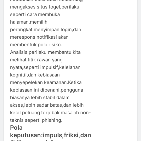
mengakses situs togel,perilaku
seperti cara membuka
halaman,memilih
perangkat,menyimpan login,dan
merespons notifikasi akan
membentuk pola risiko.
Analisis perilaku membantu kita
melihat titik rawan yang
nyata,seperti impulsif,kelelahan
kognitif,dan kebiasaan
menyepelekan keamanan.Ketika
kebiasaan ini dibenahi,pengguna
biasanya lebih stabil dalam
akses,lebih sadar batas,dan lebih
kecil peluang terjebak masalah non-
teknis seperti phishing.
Pola
keputusan:impuls,friksi,dan