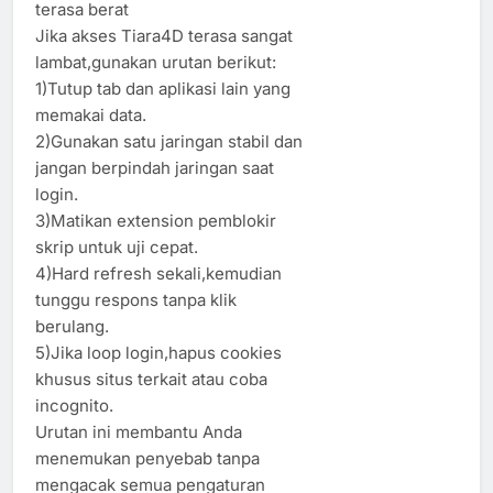
terasa berat
Jika akses Tiara4D terasa sangat
lambat,gunakan urutan berikut:
1)Tutup tab dan aplikasi lain yang
memakai data.
2)Gunakan satu jaringan stabil dan
jangan berpindah jaringan saat
login.
3)Matikan extension pemblokir
skrip untuk uji cepat.
4)Hard refresh sekali,kemudian
tunggu respons tanpa klik
berulang.
5)Jika loop login,hapus cookies
khusus situs terkait atau coba
incognito.
Urutan ini membantu Anda
menemukan penyebab tanpa
mengacak semua pengaturan