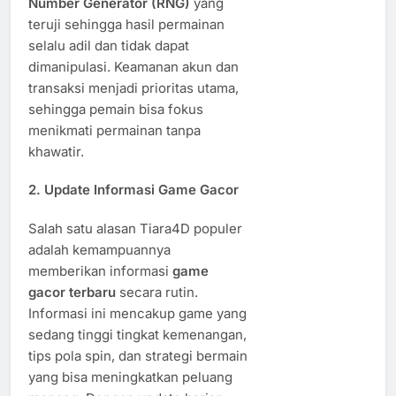
Number Generator (RNG)
yang
teruji sehingga hasil permainan
selalu adil dan tidak dapat
dimanipulasi. Keamanan akun dan
transaksi menjadi prioritas utama,
sehingga pemain bisa fokus
menikmati permainan tanpa
khawatir.
2. Update Informasi Game Gacor
Salah satu alasan Tiara4D populer
adalah kemampuannya
memberikan informasi
game
gacor terbaru
secara rutin.
Informasi ini mencakup game yang
sedang tinggi tingkat kemenangan,
tips pola spin, dan strategi bermain
yang bisa meningkatkan peluang