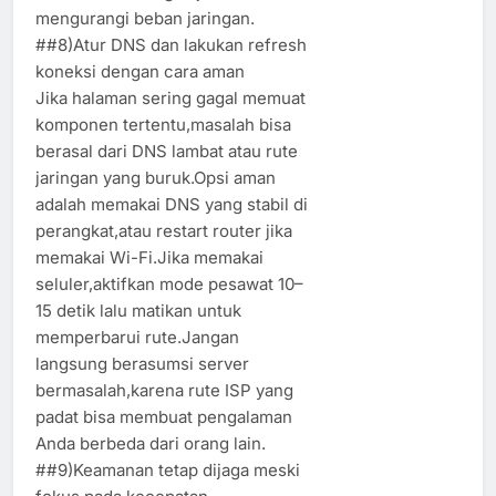
mengurangi beban jaringan.
##8)Atur DNS dan lakukan refresh
koneksi dengan cara aman
Jika halaman sering gagal memuat
komponen tertentu,masalah bisa
berasal dari DNS lambat atau rute
jaringan yang buruk.Opsi aman
adalah memakai DNS yang stabil di
perangkat,atau restart router jika
memakai Wi-Fi.Jika memakai
seluler,aktifkan mode pesawat 10–
15 detik lalu matikan untuk
memperbarui rute.Jangan
langsung berasumsi server
bermasalah,karena rute ISP yang
padat bisa membuat pengalaman
Anda berbeda dari orang lain.
##9)Keamanan tetap dijaga meski