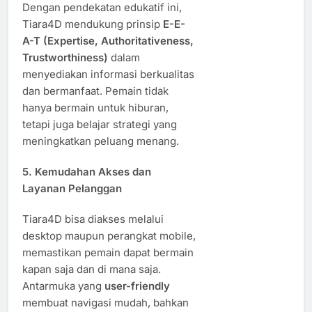
Dengan pendekatan edukatif ini,
Tiara4D mendukung prinsip
E-E-
A-T (Expertise, Authoritativeness,
Trustworthiness)
dalam
menyediakan informasi berkualitas
dan bermanfaat. Pemain tidak
hanya bermain untuk hiburan,
tetapi juga belajar strategi yang
meningkatkan peluang menang.
5. Kemudahan Akses dan
Layanan Pelanggan
Tiara4D bisa diakses melalui
desktop maupun perangkat mobile,
memastikan pemain dapat bermain
kapan saja dan di mana saja.
Antarmuka yang
user-friendly
membuat navigasi mudah, bahkan