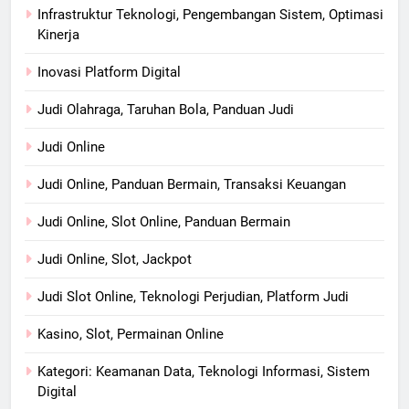
Infrastruktur Teknologi, Pengembangan Sistem, Optimasi
Kinerja
Inovasi Platform Digital
Judi Olahraga, Taruhan Bola, Panduan Judi
Judi Online
Judi Online, Panduan Bermain, Transaksi Keuangan
Judi Online, Slot Online, Panduan Bermain
Judi Online, Slot, Jackpot
Judi Slot Online, Teknologi Perjudian, Platform Judi
Kasino, Slot, Permainan Online
Kategori: Keamanan Data, Teknologi Informasi, Sistem
Digital