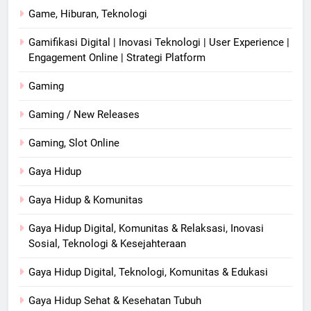
Game, Hiburan, Teknologi
Gamifikasi Digital | Inovasi Teknologi | User Experience |
Engagement Online | Strategi Platform
Gaming
Gaming / New Releases
Gaming, Slot Online
Gaya Hidup
Gaya Hidup & Komunitas
Gaya Hidup Digital, Komunitas & Relaksasi, Inovasi
Sosial, Teknologi & Kesejahteraan
Gaya Hidup Digital, Teknologi, Komunitas & Edukasi
Gaya Hidup Sehat & Kesehatan Tubuh