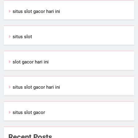
situs slot gacor hari ini
situs slot
slot gacor hari ini
situs slot gacor hari ini
situs slot gacor
Recent Posts