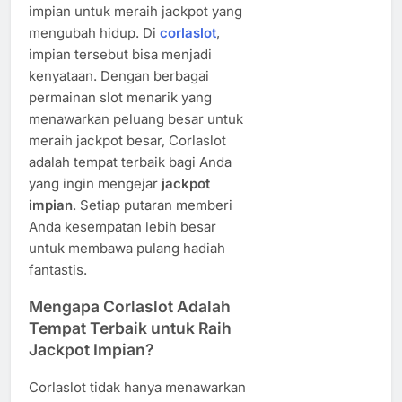
impian untuk meraih jackpot yang
mengubah hidup. Di
corlaslot
,
impian tersebut bisa menjadi
kenyataan. Dengan berbagai
permainan slot menarik yang
menawarkan peluang besar untuk
meraih jackpot besar, Corlaslot
adalah tempat terbaik bagi Anda
yang ingin mengejar
jackpot
impian
. Setiap putaran memberi
Anda kesempatan lebih besar
untuk membawa pulang hadiah
fantastis.
Mengapa Corlaslot Adalah
Tempat Terbaik untuk Raih
Jackpot Impian?
Corlaslot tidak hanya menawarkan