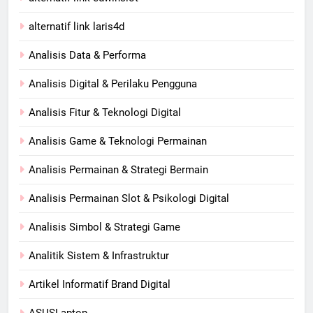
alternatif link laris4d
Analisis Data & Performa
Analisis Digital & Perilaku Pengguna
Analisis Fitur & Teknologi Digital
Analisis Game & Teknologi Permainan
Analisis Permainan & Strategi Bermain
Analisis Permainan Slot & Psikologi Digital
Analisis Simbol & Strategi Game
Analitik Sistem & Infrastruktur
Artikel Informatif Brand Digital
ASUSLaptop