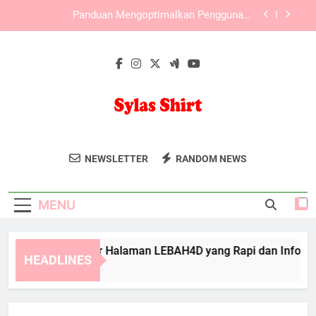
Skip
Panduan Mengoptimalkan Penggunaan LEBAH4D
to
untuk Aktivitas Harian yang Lebih Efisien
content
Memahami Fitur Utama KAYA787 untuk Pengguna
Baru
Mengenal Struktur Halaman LEBAH4D yang Rapi
dan Informatif
Panduan Mengoptimalkan Penggunaan
EDWINSLOT untuk Aktivitas Harian secara Efisien
Sylas Shirt
Panduan Mengoptimalkan Penggunaan LEBAH4D
Tampil Gaya Dengan Koleksi Kaus Dari
untuk Aktivitas Harian yang Lebih Efisien
NEWSLETTER
RANDOM NEWS
Sylas Shirt. Desain Trendi Untuk
Memahami Fitur Utama KAYA787 untuk Pengguna
Baru
Kenyamanan Sehari-Hari.
MENU
ngenal Struktur Halaman LEBAH4D yang Rapi dan Informatif
HEADLINES
Weeks Ago