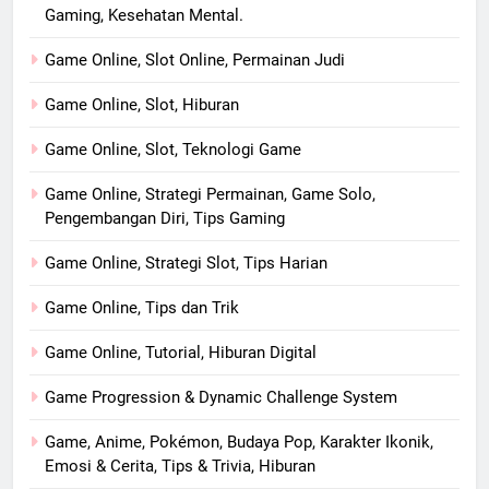
Gaming, Kesehatan Mental.
Game Online, Slot Online, Permainan Judi
Game Online, Slot, Hiburan
Game Online, Slot, Teknologi Game
Game Online, Strategi Permainan, Game Solo,
Pengembangan Diri, Tips Gaming
Game Online, Strategi Slot, Tips Harian
Game Online, Tips dan Trik
Game Online, Tutorial, Hiburan Digital
Game Progression & Dynamic Challenge System
Game, Anime, Pokémon, Budaya Pop, Karakter Ikonik,
Emosi & Cerita, Tips & Trivia, Hiburan