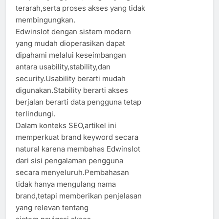
terarah,serta proses akses yang tidak
membingungkan.
Edwinslot dengan sistem modern
yang mudah dioperasikan dapat
dipahami melalui keseimbangan
antara usability,stability,dan
security.Usability berarti mudah
digunakan.Stability berarti akses
berjalan berarti data pengguna tetap
terlindungi.
Dalam konteks SEO,artikel ini
memperkuat brand keyword secara
natural karena membahas Edwinslot
dari sisi pengalaman pengguna
secara menyeluruh.Pembahasan
tidak hanya mengulang nama
brand,tetapi memberikan penjelasan
yang relevan tentang