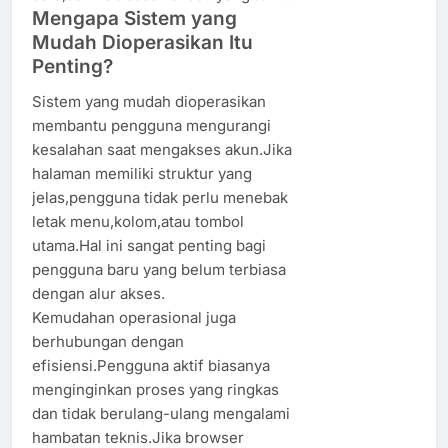
Mengapa Sistem yang
Mudah Dioperasikan Itu
Penting?
Sistem yang mudah dioperasikan
membantu pengguna mengurangi
kesalahan saat mengakses akun.Jika
halaman memiliki struktur yang
jelas,pengguna tidak perlu menebak
letak menu,kolom,atau tombol
utama.Hal ini sangat penting bagi
pengguna baru yang belum terbiasa
dengan alur akses.
Kemudahan operasional juga
berhubungan dengan
efisiensi.Pengguna aktif biasanya
menginginkan proses yang ringkas
dan tidak berulang-ulang mengalami
hambatan teknis.Jika browser