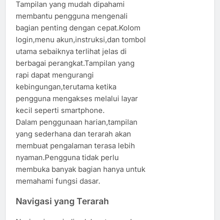
Tampilan yang mudah dipahami
membantu pengguna mengenali
bagian penting dengan cepat.Kolom
login,menu akun,instruksi,dan tombol
utama sebaiknya terlihat jelas di
berbagai perangkat.Tampilan yang
rapi dapat mengurangi
kebingungan,terutama ketika
pengguna mengakses melalui layar
kecil seperti smartphone.
Dalam penggunaan harian,tampilan
yang sederhana dan terarah akan
membuat pengalaman terasa lebih
nyaman.Pengguna tidak perlu
membuka banyak bagian hanya untuk
memahami fungsi dasar.
Navigasi yang Terarah