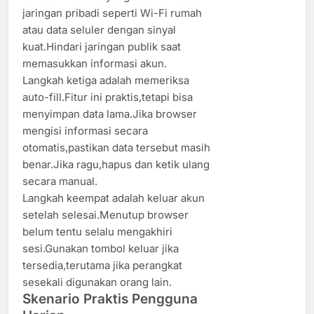
jaringan pribadi seperti Wi-Fi rumah
atau data seluler dengan sinyal
kuat.Hindari jaringan publik saat
memasukkan informasi akun.
Langkah ketiga adalah memeriksa
auto-fill.Fitur ini praktis,tetapi bisa
menyimpan data lama.Jika browser
mengisi informasi secara
otomatis,pastikan data tersebut masih
benar.Jika ragu,hapus dan ketik ulang
secara manual.
Langkah keempat adalah keluar akun
setelah selesai.Menutup browser
belum tentu selalu mengakhiri
sesi.Gunakan tombol keluar jika
tersedia,terutama jika perangkat
sesekali digunakan orang lain.
Skenario Praktis Pengguna