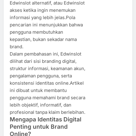
Edwinslot alternatif, atau Edwinslot
akses ketika ingin menemukan
informasi yang lebih jelas.Pola
pencarian ini menunjukkan bahwa
pengguna membutuhkan
kepastian, bukan sekadar nama
brand.
Dalam pembahasan ini, Edwinslot
dilihat dari sisi branding digital,
struktur informasi, keamanan akun,
pengalaman pengguna, serta
konsistensi identitas online.Artikel
ini dibuat untuk membantu
pengguna memahami brand secara
lebih objektif, informatif, dan
profesional tanpa klaim berlebihan.
Mengapa Identitas Digital
Penting untuk Brand
Online?