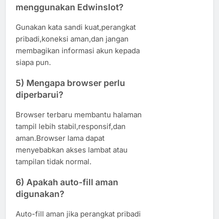
menggunakan Edwinslot?
Gunakan kata sandi kuat,perangkat
pribadi,koneksi aman,dan jangan
membagikan informasi akun kepada
siapa pun.
5) Mengapa browser perlu
diperbarui?
Browser terbaru membantu halaman
tampil lebih stabil,responsif,dan
aman.Browser lama dapat
menyebabkan akses lambat atau
tampilan tidak normal.
6) Apakah auto-fill aman
digunakan?
Auto-fill aman jika perangkat pribadi