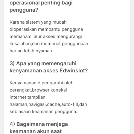
operasional penting bagi
pengguna?
Karena sistem yang mudah
dioperasikan membantu pengguna
memahami alur akses,mengurangi
kesalahan,dan membuat penggunaan
harian lebih nyaman.
3) Apa yang memengaruhi
kenyamanan akses Edwinslot?
Kenyamanan dipengaruhi oleh
perangkat,browser,koneksi
internet,tampilan
halaman,navigasi,cache,auto-fill,dan
kebiasaan keamanan pengguna.
4) Bagaimana menjaga
keamanan akun saat