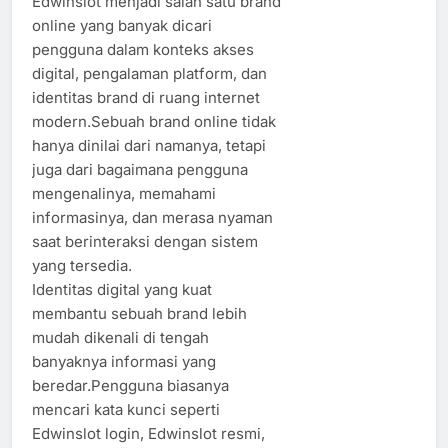
Edwinslot menjadi salah satu brand
online yang banyak dicari
pengguna dalam konteks akses
digital, pengalaman platform, dan
identitas brand di ruang internet
modern.Sebuah brand online tidak
hanya dinilai dari namanya, tetapi
juga dari bagaimana pengguna
mengenalinya, memahami
informasinya, dan merasa nyaman
saat berinteraksi dengan sistem
yang tersedia.
Identitas digital yang kuat
membantu sebuah brand lebih
mudah dikenali di tengah
banyaknya informasi yang
beredar.Pengguna biasanya
mencari kata kunci seperti
Edwinslot login, Edwinslot resmi,