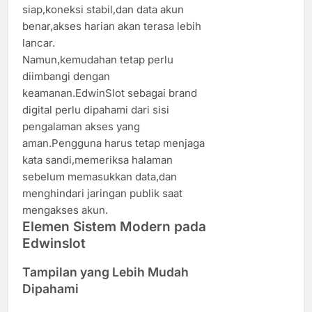
siap,koneksi stabil,dan data akun
benar,akses harian akan terasa lebih
lancar.
Namun,kemudahan tetap perlu
diimbangi dengan
keamanan.EdwinSlot sebagai brand
digital perlu dipahami dari sisi
pengalaman akses yang
aman.Pengguna harus tetap menjaga
kata sandi,memeriksa halaman
sebelum memasukkan data,dan
menghindari jaringan publik saat
mengakses akun.
Elemen Sistem Modern pada
Edwinslot
Tampilan yang Lebih Mudah
Dipahami