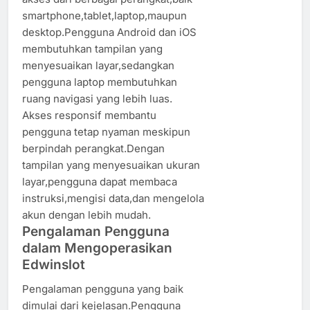
smartphone,tablet,laptop,maupun
desktop.Pengguna Android dan iOS
membutuhkan tampilan yang
menyesuaikan layar,sedangkan
pengguna laptop membutuhkan
ruang navigasi yang lebih luas.
Akses responsif membantu
pengguna tetap nyaman meskipun
berpindah perangkat.Dengan
tampilan yang menyesuaikan ukuran
layar,pengguna dapat membaca
instruksi,mengisi data,dan mengelola
akun dengan lebih mudah.
Pengalaman Pengguna
dalam Mengoperasikan
Edwinslot
Pengalaman pengguna yang baik
dimulai dari kejelasan.Pengguna