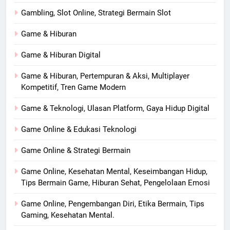
Gambling, Slot Online, Strategi Bermain Slot
Game & Hiburan
Game & Hiburan Digital
Game & Hiburan, Pertempuran & Aksi, Multiplayer
Kompetitif, Tren Game Modern
Game & Teknologi, Ulasan Platform, Gaya Hidup Digital
Game Online & Edukasi Teknologi
Game Online & Strategi Bermain
Game Online, Kesehatan Mental, Keseimbangan Hidup,
Tips Bermain Game, Hiburan Sehat, Pengelolaan Emosi
Game Online, Pengembangan Diri, Etika Bermain, Tips
Gaming, Kesehatan Mental.