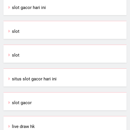
slot gacor hari ini
slot
slot
situs slot gacor hari ini
slot gacor
live draw hk