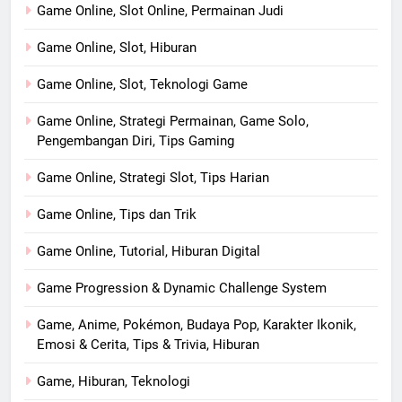
Game Online, Slot Online, Permainan Judi
Game Online, Slot, Hiburan
Game Online, Slot, Teknologi Game
Game Online, Strategi Permainan, Game Solo,
Pengembangan Diri, Tips Gaming
Game Online, Strategi Slot, Tips Harian
Game Online, Tips dan Trik
Game Online, Tutorial, Hiburan Digital
Game Progression & Dynamic Challenge System
Game, Anime, Pokémon, Budaya Pop, Karakter Ikonik,
Emosi & Cerita, Tips & Trivia, Hiburan
Game, Hiburan, Teknologi