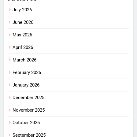
July 2026
June 2026
May 2026
April 2026
March 2026
February 2026
January 2026
December 2025
November 2025
October 2025
September 2025