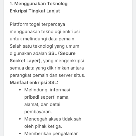
1. Menggunakan Teknologi
Enkripsi Tingkat Lanjut
Platform togel terpercaya
menggunakan teknologi enkripsi
untuk melindungi data pemain.
Salah satu teknologi yang umum
digunakan adalah
SSL (Secure
Socket Layer)
, yang mengenkripsi
semua data yang dikirimkan antara
perangkat pemain dan server situs.
Manfaat enkripsi SSL:
Melindungi informasi
pribadi seperti nama,
alamat, dan detail
pembayaran.
Mencegah akses tidak sah
oleh pihak ketiga.
Memberikan pengalaman