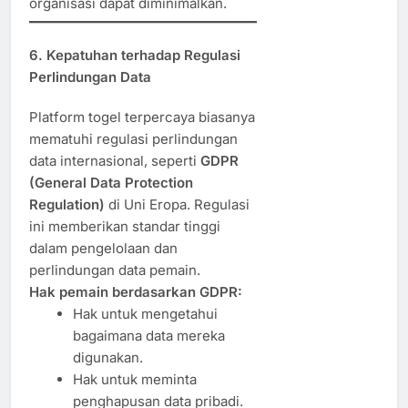
organisasi dapat diminimalkan.
6. Kepatuhan terhadap Regulasi
Perlindungan Data
Platform togel terpercaya biasanya
mematuhi regulasi perlindungan
data internasional, seperti
GDPR
(General Data Protection
Regulation)
di Uni Eropa. Regulasi
ini memberikan standar tinggi
dalam pengelolaan dan
perlindungan data pemain.
Hak pemain berdasarkan GDPR:
Hak untuk mengetahui
bagaimana data mereka
digunakan.
Hak untuk meminta
penghapusan data pribadi.