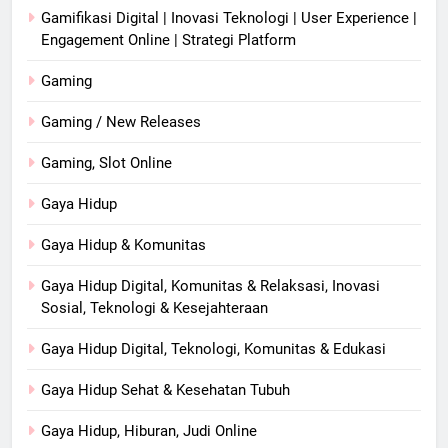
Gamifikasi Digital | Inovasi Teknologi | User Experience |
Engagement Online | Strategi Platform
Gaming
Gaming / New Releases
Gaming, Slot Online
Gaya Hidup
Gaya Hidup & Komunitas
Gaya Hidup Digital, Komunitas & Relaksasi, Inovasi
Sosial, Teknologi & Kesejahteraan
Gaya Hidup Digital, Teknologi, Komunitas & Edukasi
Gaya Hidup Sehat & Kesehatan Tubuh
Gaya Hidup, Hiburan, Judi Online