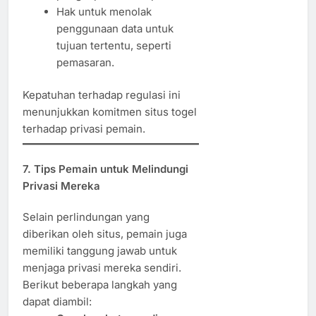
Hak untuk menolak
penggunaan data untuk
tujuan tertentu, seperti
pemasaran.
Kepatuhan terhadap regulasi ini
menunjukkan komitmen situs togel
terhadap privasi pemain.
7. Tips Pemain untuk Melindungi
Privasi Mereka
Selain perlindungan yang
diberikan oleh situs, pemain juga
memiliki tanggung jawab untuk
menjaga privasi mereka sendiri.
Berikut beberapa langkah yang
dapat diambil: