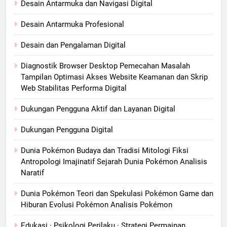
Desain Antarmuka dan Navigasi Digital
Desain Antarmuka Profesional
Desain dan Pengalaman Digital
Diagnostik Browser Desktop Pemecahan Masalah
Tampilan Optimasi Akses Website Keamanan dan Skrip
Web Stabilitas Performa Digital
Dukungan Pengguna Aktif dan Layanan Digital
Dukungan Pengguna Digital
Dunia Pokémon Budaya dan Tradisi Mitologi Fiksi
Antropologi Imajinatif Sejarah Dunia Pokémon Analisis
Naratif
Dunia Pokémon Teori dan Spekulasi Pokémon Game dan
Hiburan Evolusi Pokémon Analisis Pokémon
Edukasi · Psikologi Perilaku · Strategi Permainan