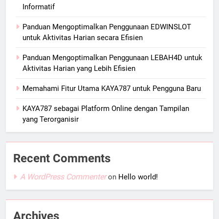
Informatif
Panduan Mengoptimalkan Penggunaan EDWINSLOT
untuk Aktivitas Harian secara Efisien
Panduan Mengoptimalkan Penggunaan LEBAH4D untuk
Aktivitas Harian yang Lebih Efisien
Memahami Fitur Utama KAYA787 untuk Pengguna Baru
KAYA787 sebagai Platform Online dengan Tampilan
yang Terorganisir
Recent Comments
A WordPress Commenter
on
Hello world!
Archives