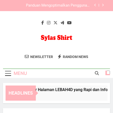
Skip
Panduan Mengoptimalkan Penggunaan LEBAH4D
to
untuk Aktivitas Harian yang Lebih Efisien
content
Memahami Fitur Utama KAYA787 untuk Pengguna
Baru
Mengenal Struktur Halaman LEBAH4D yang Rapi
dan Informatif
Panduan Mengoptimalkan Penggunaan
EDWINSLOT untuk Aktivitas Harian secara Efisien
Sylas Shirt
Panduan Mengoptimalkan Penggunaan LEBAH4D
Tampil Gaya Dengan Koleksi Kaus Dari
untuk Aktivitas Harian yang Lebih Efisien
NEWSLETTER
RANDOM NEWS
Sylas Shirt. Desain Trendi Untuk
Memahami Fitur Utama KAYA787 untuk Pengguna
Baru
Kenyamanan Sehari-Hari.
MENU
ngenal Struktur Halaman LEBAH4D yang Rapi dan Informatif
HEADLINES
Weeks Ago