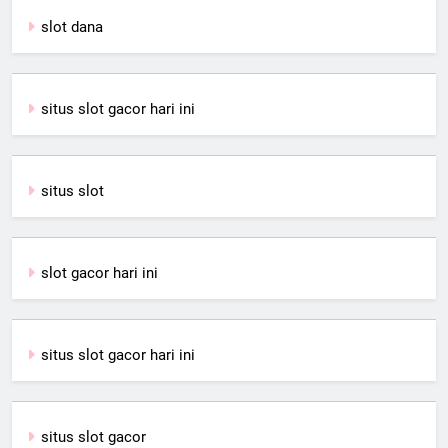
slot dana
situs slot gacor hari ini
situs slot
slot gacor hari ini
situs slot gacor hari ini
situs slot gacor