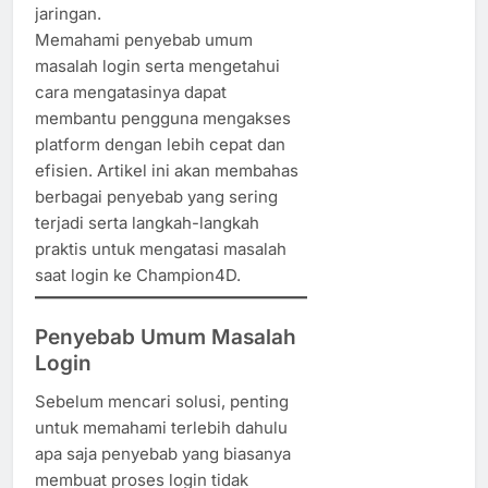
jaringan.
Memahami penyebab umum
masalah login serta mengetahui
cara mengatasinya dapat
membantu pengguna mengakses
platform dengan lebih cepat dan
efisien. Artikel ini akan membahas
berbagai penyebab yang sering
terjadi serta langkah-langkah
praktis untuk mengatasi masalah
saat login ke Champion4D.
Penyebab Umum Masalah
Login
Sebelum mencari solusi, penting
untuk memahami terlebih dahulu
apa saja penyebab yang biasanya
membuat proses login tidak