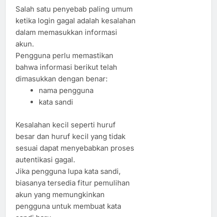
Salah satu penyebab paling umum
ketika login gagal adalah kesalahan
dalam memasukkan informasi
akun.
Pengguna perlu memastikan
bahwa informasi berikut telah
dimasukkan dengan benar:
nama pengguna
kata sandi
Kesalahan kecil seperti huruf
besar dan huruf kecil yang tidak
sesuai dapat menyebabkan proses
autentikasi gagal.
Jika pengguna lupa kata sandi,
biasanya tersedia fitur pemulihan
akun yang memungkinkan
pengguna untuk membuat kata