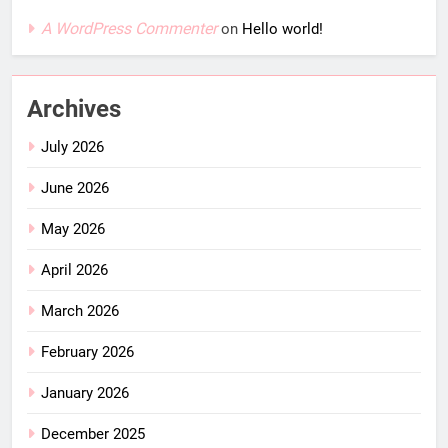
A WordPress Commenter
on
Hello world!
Archives
July 2026
June 2026
May 2026
April 2026
March 2026
February 2026
January 2026
December 2025