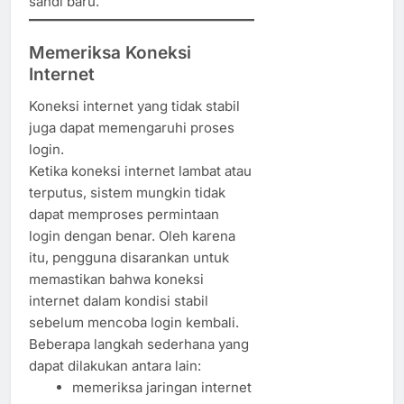
sandi baru.
Memeriksa Koneksi
Internet
Koneksi internet yang tidak stabil
juga dapat memengaruhi proses
login.
Ketika koneksi internet lambat atau
terputus, sistem mungkin tidak
dapat memproses permintaan
login dengan benar. Oleh karena
itu, pengguna disarankan untuk
memastikan bahwa koneksi
internet dalam kondisi stabil
sebelum mencoba login kembali.
Beberapa langkah sederhana yang
dapat dilakukan antara lain:
memeriksa jaringan internet