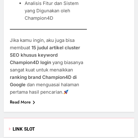
Analisis Fitur dan Sistem
yang Digunakan oleh
Champion4D
Jika kamu ingin, aku juga bisa
membuat
15 judul artikel cluster
SEO khusus keyword
Champion4D login
yang biasanya
sangat kuat untuk menaikkan
ranking brand Champion4D di
Google
dan menguasai halaman
pertama hasil pencarian.
Read More
LINK SLOT