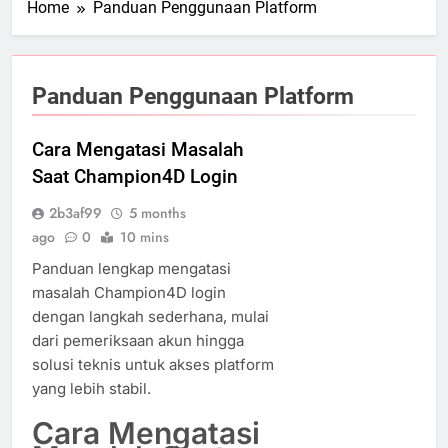
Home
Panduan Penggunaan Platform
Panduan Penggunaan Platform
Cara Mengatasi Masalah
Saat Champion4D Login
2b3af99
5 months
ago
0
10 mins
Panduan lengkap mengatasi
masalah Champion4D login
dengan langkah sederhana, mulai
dari pemeriksaan akun hingga
solusi teknis untuk akses platform
yang lebih stabil.
Cara Mengatasi