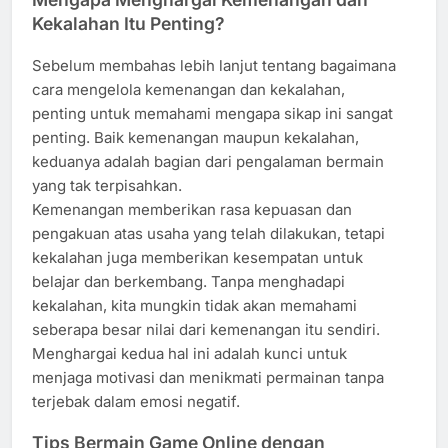
Kekalahan Itu Penting?
Sebelum membahas lebih lanjut tentang bagaimana
cara mengelola kemenangan dan kekalahan,
penting untuk memahami mengapa sikap ini sangat
penting. Baik kemenangan maupun kekalahan,
keduanya adalah bagian dari pengalaman bermain
yang tak terpisahkan.
Kemenangan memberikan rasa kepuasan dan
pengakuan atas usaha yang telah dilakukan, tetapi
kekalahan juga memberikan kesempatan untuk
belajar dan berkembang. Tanpa menghadapi
kekalahan, kita mungkin tidak akan memahami
seberapa besar nilai dari kemenangan itu sendiri.
Menghargai kedua hal ini adalah kunci untuk
menjaga motivasi dan menikmati permainan tanpa
terjebak dalam emosi negatif.
Tips Bermain Game Online dengan