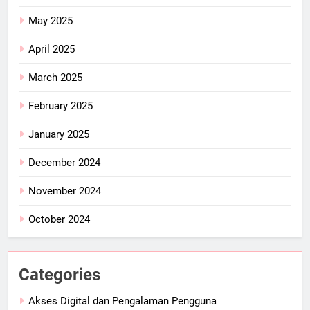
May 2025
April 2025
March 2025
February 2025
January 2025
December 2024
November 2024
October 2024
Categories
Akses Digital dan Pengalaman Pengguna