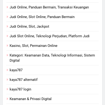
Judi Online, Panduan Bermain, Transaksi Keuangan
Judi Online, Slot Online, Panduan Bermain
Judi Online, Slot, Jackpot
Judi Slot Online, Teknologi Perjudian, Platform Judi
Kasino, Slot, Permainan Online
Kategori: Keamanan Data, Teknologi Informasi, Sistem
Digital
kaya787
kaya787 alternatif
kaya787 login
Keamanan & Privasi Digital