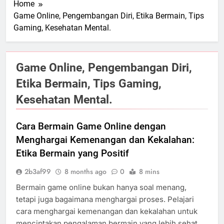
Home
Game Online, Pengembangan Diri, Etika Bermain, Tips
Gaming, Kesehatan Mental.
Game Online, Pengembangan Diri,
Etika Bermain, Tips Gaming,
Kesehatan Mental.
Cara Bermain Game Online dengan
Menghargai Kemenangan dan Kekalahan:
Etika Bermain yang Positif
2b3af99
8 months ago
0
8 mins
Bermain game online bukan hanya soal menang,
tetapi juga bagaimana menghargai proses. Pelajari
cara menghargai kemenangan dan kekalahan untuk
menciptakan pengalaman bermain yang lebih sehat