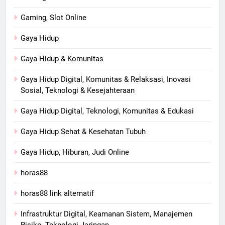
Gaming, Slot Online
Gaya Hidup
Gaya Hidup & Komunitas
Gaya Hidup Digital, Komunitas & Relaksasi, Inovasi
Sosial, Teknologi & Kesejahteraan
Gaya Hidup Digital, Teknologi, Komunitas & Edukasi
Gaya Hidup Sehat & Kesehatan Tubuh
Gaya Hidup, Hiburan, Judi Online
horas88
horas88 link alternatif
Infrastruktur Digital, Keamanan Sistem, Manajemen