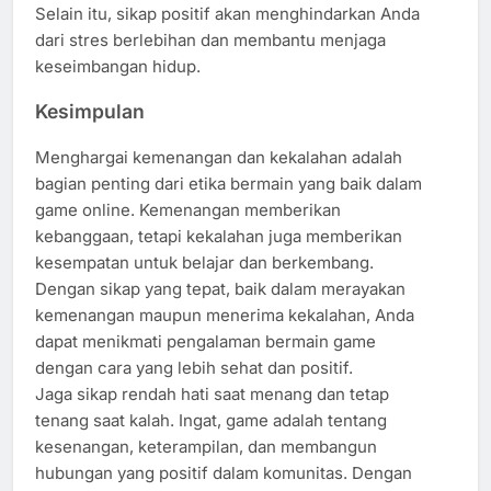
Selain itu, sikap positif akan menghindarkan Anda
dari stres berlebihan dan membantu menjaga
keseimbangan hidup.
Kesimpulan
Menghargai kemenangan dan kekalahan adalah
bagian penting dari etika bermain yang baik dalam
game online. Kemenangan memberikan
kebanggaan, tetapi kekalahan juga memberikan
kesempatan untuk belajar dan berkembang.
Dengan sikap yang tepat, baik dalam merayakan
kemenangan maupun menerima kekalahan, Anda
dapat menikmati pengalaman bermain game
dengan cara yang lebih sehat dan positif.
Jaga sikap rendah hati saat menang dan tetap
tenang saat kalah. Ingat, game adalah tentang
kesenangan, keterampilan, dan membangun
hubungan yang positif dalam komunitas. Dengan