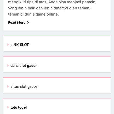
mengikuti tips di atas, Anda bisa menjadi pemain
yang lebih baik dan lebih dihargai oleh teman-
teman di dunia game online.
Read More
LINK SLOT
dana slot gacor
situs slot gacor
toto togel