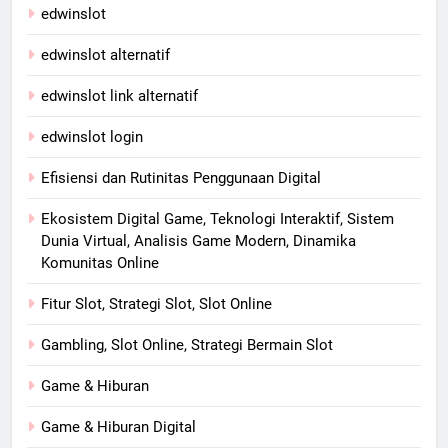
edwinslot
edwinslot alternatif
edwinslot link alternatif
edwinslot login
Efisiensi dan Rutinitas Penggunaan Digital
Ekosistem Digital Game, Teknologi Interaktif, Sistem
Dunia Virtual, Analisis Game Modern, Dinamika
Komunitas Online
Fitur Slot, Strategi Slot, Slot Online
Gambling, Slot Online, Strategi Bermain Slot
Game & Hiburan
Game & Hiburan Digital