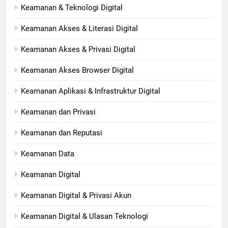
Keamanan & Teknologi Digital
Keamanan Akses & Literasi Digital
Keamanan Akses & Privasi Digital
Keamanan Akses Browser Digital
Keamanan Aplikasi & Infrastruktur Digital
Keamanan dan Privasi
Keamanan dan Reputasi
Keamanan Data
Keamanan Digital
Keamanan Digital & Privasi Akun
Keamanan Digital & Ulasan Teknologi