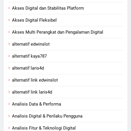
Akses Digital dan Stabilitas Platform
Akses Digital Fleksibel
Akses Multi Perangkat dan Pengalaman Digital
alternatif edwinslot
alternatif kaya787
alternatif laris4d
alternatif link edwinslot
alternatif link laris4d
Analisis Data & Performa
Analisis Digital & Perilaku Pengguna
Analisis Fitur & Teknologi Digital