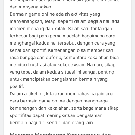
dan menyenangkan.
Bermain game online adalah aktivitas yang
menyenangkan, tetapi seperti dalam segala hal, ada
momen menang dan kalah. Salah satu tantangan
terbesar bagi para pemain adalah bagaimana cara
menghargai kedua hal tersebut dengan cara yang
sehat dan sportif. Kemenangan bisa memberikan
rasa bangga dan euforia, sementara kekalahan bisa
memicu frustrasi atau kekecewaan. Namun, sikap
yang tepat dalam kedua situasi ini sangat penting
untuk menciptakan pengalaman bermain yang
positif.
Dalam artikel ini, kita akan membahas bagaimana
cara bermain game online dengan menghargai
kemenangan dan kekalahan, serta bagaimana sikap
sportifitas dapat meningkatkan pengalaman
bermain bagi diri sendiri dan orang lain.
Mengapa Menghargai Kemenangan dan