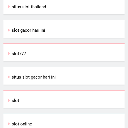
situs slot thailand
slot gacor hari ini
slot777
situs slot gacor hari ini
slot
slot online