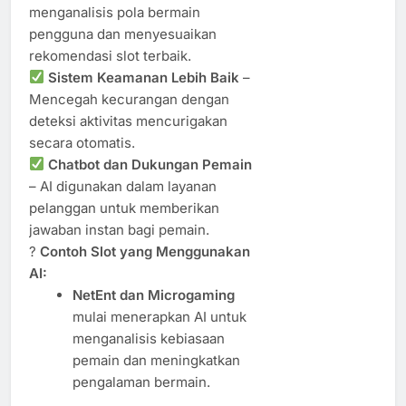
menganalisis pola bermain
pengguna dan menyesuaikan
rekomendasi slot terbaik.
Sistem Keamanan Lebih Baik
–
Mencegah kecurangan dengan
deteksi aktivitas mencurigakan
secara otomatis.
Chatbot dan Dukungan Pemain
– AI digunakan dalam layanan
pelanggan untuk memberikan
jawaban instan bagi pemain.
?
Contoh Slot yang Menggunakan
AI:
NetEnt dan Microgaming
mulai menerapkan AI untuk
menganalisis kebiasaan
pemain dan meningkatkan
pengalaman bermain.