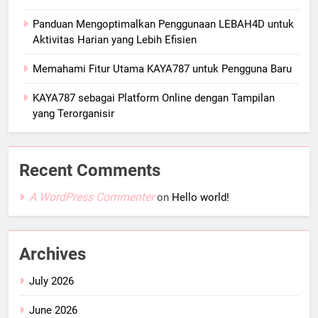
Panduan Mengoptimalkan Penggunaan LEBAH4D untuk
Aktivitas Harian yang Lebih Efisien
Memahami Fitur Utama KAYA787 untuk Pengguna Baru
KAYA787 sebagai Platform Online dengan Tampilan
yang Terorganisir
Recent Comments
A WordPress Commenter
on
Hello world!
Archives
July 2026
June 2026