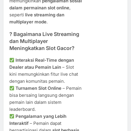
memungkinkan
pengalaman sosial
dalam permainan slot online
,
seperti
live streaming dan
multiplayer mode
.
? Bagaimana Live Streaming
dan Multiplayer
Meningkatkan Slot Gacor?
Interaksi Real-Time dengan
Dealer atau Pemain Lain
– Slot
kini memungkinkan fitur live chat
dengan komunitas pemain.
Turnamen Slot Online
– Pemain
bisa bersaing langsung dengan
pemain lain dalam sistem
leaderboard.
Pengalaman yang Lebih
Interaktif
– Pemain dapat
berpartisipasi dalam
slot berbasis