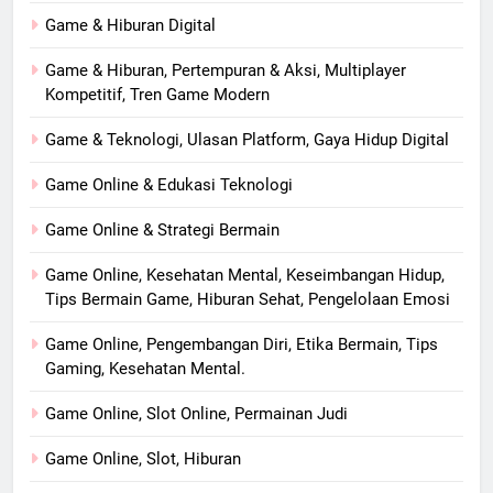
Game & Hiburan Digital
Game & Hiburan, Pertempuran & Aksi, Multiplayer
Kompetitif, Tren Game Modern
Game & Teknologi, Ulasan Platform, Gaya Hidup Digital
Game Online & Edukasi Teknologi
Game Online & Strategi Bermain
Game Online, Kesehatan Mental, Keseimbangan Hidup,
Tips Bermain Game, Hiburan Sehat, Pengelolaan Emosi
Game Online, Pengembangan Diri, Etika Bermain, Tips
Gaming, Kesehatan Mental.
Game Online, Slot Online, Permainan Judi
Game Online, Slot, Hiburan