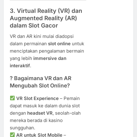
3. Virtual Reality (VR) dan
Augmented Reality (AR)
dalam Slot Gacor
VR dan AR kini mulai diadopsi
dalam permainan
slot online
untuk
menciptakan pengalaman bermain
yang lebih
immersive dan
interaktif
.
? Bagaimana VR dan AR
Mengubah Slot Online?
VR Slot Experience
– Pemain
dapat masuk ke dalam dunia slot
dengan
headset VR
, seolah-olah
mereka berada di kasino
sungguhan.
AR untuk Slot Mobile
–