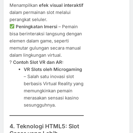
Menampilkan
efek visual interaktif
dalam permainan slot melalui
perangkat seluler.
Peningkatan Imersi
– Pemain
bisa berinteraksi langsung dengan
elemen dalam game, seperti
memutar gulungan secara manual
dalam lingkungan virtual.
?
Contoh Slot VR dan AR:
VR Slots oleh Microgaming
– Salah satu inovasi slot
berbasis Virtual Reality yang
memungkinkan pemain
merasakan sensasi kasino
sesungguhnya.
4. Teknologi HTML5: Slot