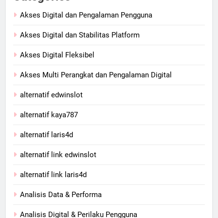
Akses Digital dan Pengalaman Pengguna
Akses Digital dan Stabilitas Platform
Akses Digital Fleksibel
Akses Multi Perangkat dan Pengalaman Digital
alternatif edwinslot
alternatif kaya787
alternatif laris4d
alternatif link edwinslot
alternatif link laris4d
Analisis Data & Performa
Analisis Digital & Perilaku Pengguna