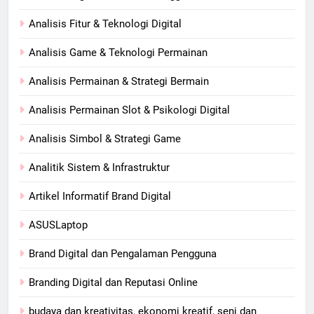
Analisis Fitur & Teknologi Digital
Analisis Game & Teknologi Permainan
Analisis Permainan & Strategi Bermain
Analisis Permainan Slot & Psikologi Digital
Analisis Simbol & Strategi Game
Analitik Sistem & Infrastruktur
Artikel Informatif Brand Digital
ASUSLaptop
Brand Digital dan Pengalaman Pengguna
Branding Digital dan Reputasi Online
budaya dan kreativitas, ekonomi kreatif, seni dan