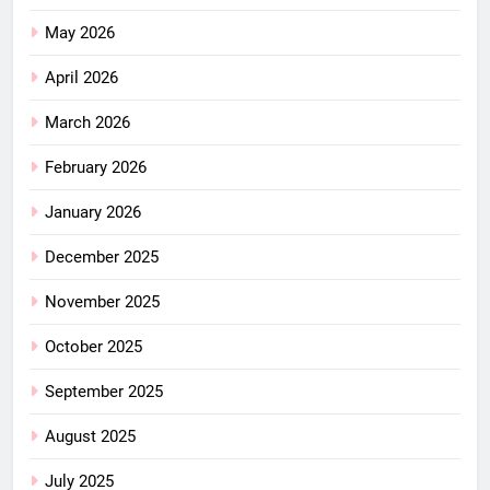
May 2026
April 2026
March 2026
February 2026
January 2026
December 2025
November 2025
October 2025
September 2025
August 2025
July 2025