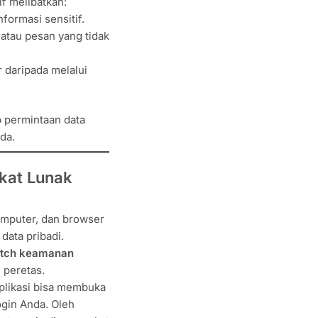
f melibatkan:
ormasi sensitif.
 atau pesan yang tidak
r daripada melalui
p permintaan data
da.
kat Lunak
omputer, dan browser
data pribadi.
tch keamanan
 peretas.
aplikasi bisa membuka
ogin Anda. Oleh