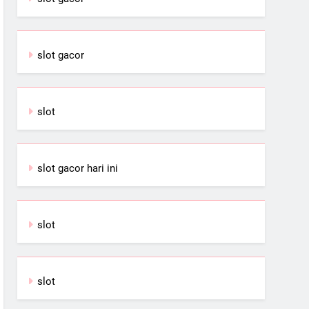
slot gacor
slot
slot gacor hari ini
slot
slot