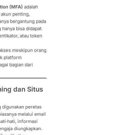
ation (MFA)
adalah
 akun penting,
hanya bergantung pada
 hanya bisa didapat
ntikator, atau token
akses meskipun orang
k platform
gai bagian dari
ing dan Situs
g digunakan peretas
biasanya melalui email
ti‑hati, informasi
sengaja diungkapkan.