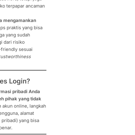
iko terpapar ancaman
ra mengamankan
ips praktis yang bisa
ga yang sudah
 dari risiko
friendly sesuai
Trustworthiness
ses Login?
rmasi pribadi Anda
eh pihak yang tidak
h akun online, langkah
pengguna, alamat
 pribadi) yang bisa
benar.