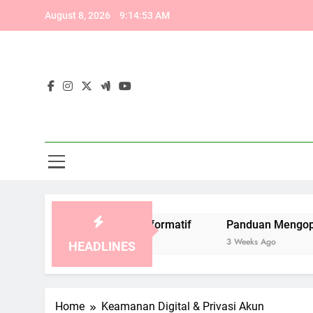
Skip
August 8, 2026
9:14:54 AM
to
content
Syl
Tampil Gay
4D yang Rapi dan Informatif
Panduan Mengoptimalkan 
3 Weeks Ago
HEADLINES
Home
Keamanan Digital & Privasi Akun