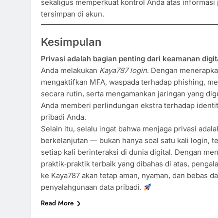
sekaligus memperkuat kontrol Anda atas informasi 
tersimpan di akun.
Kesimpulan
Privasi adalah bagian penting dari keamanan digit
Anda melakukan
Kaya787 login
. Dengan menerapkan
mengaktifkan MFA, waspada terhadap phishing, m
secara rutin, serta mengamankan jaringan yang dig
Anda memberi perlindungan ekstra terhadap identita
pribadi Anda.
Selain itu, selalu ingat bahwa menjaga privasi adal
berkelanjutan — bukan hanya soal satu kali login, 
setiap kali berinteraksi di dunia digital. Dengan m
praktik‑praktik terbaik yang dibahas di atas, penga
ke Kaya787 akan tetap aman, nyaman, dan bebas dar
penyalahgunaan data pribadi.
Read More