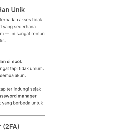
dan Unik
terhadap akses tidak
d yang sederhana
um — ini sangat rentan
is.
dan simbol
.
gat tapi tidak umum.
 semua akun.
ap terlindungi sejak
assword manager
t yang berbeda untuk
r (2FA)