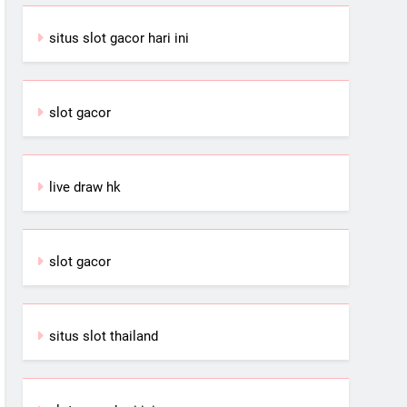
situs slot gacor hari ini
slot gacor
live draw hk
slot gacor
situs slot thailand