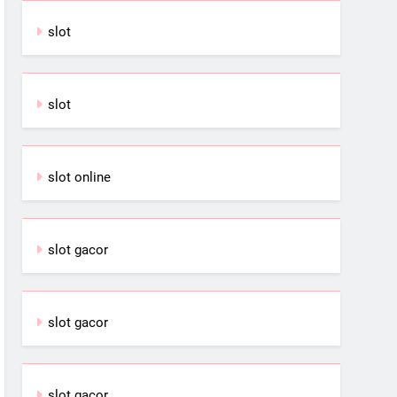
slot
slot
slot online
slot gacor
slot gacor
slot gacor