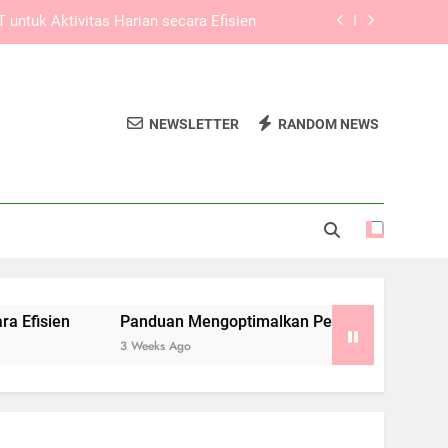
tuk Aktivitas Harian secara Efisien
 Aktivitas Harian yang Lebih Efisien
 Utama KAYA787 untuk Pengguna Baru
NEWSLETTER
RANDOM NEWS
man LEBAH4D yang Rapi dan Informatif
Kenyamanan Sehari-Hari.
tuk Aktivitas Harian secara Efisien
 Aktivitas Harian yang Lebih Efisien
 Utama KAYA787 untuk Pengguna Baru
n
Panduan Mengoptimalkan Penggunaan LEBAH4D untuk Ak
3 Weeks Ago