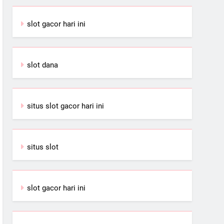
slot gacor hari ini
slot dana
situs slot gacor hari ini
situs slot
slot gacor hari ini