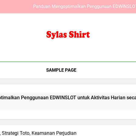
Panduan Mengoptimalkan Penggunaan EDWINSLOT un
Panduan Mengoptimalkan Penggunaan LEBAH4D untuk
Memahami Fitur
Mengenal Struktur Hala
as Shirt
a Dengan Koleksi Kaus Dari Sylas Shirt. Desain Trendi Untuk 
Panduan Mengoptimalkan Penggunaan EDWINSLOT un
SAMPLE PAGE
Panduan Mengoptimalkan Penggunaan LEBAH4D untuk
Memahami Fitur
ggunaan EDWINSLOT untuk Aktivitas Harian secara Efisien
, Strategi Toto, Keamanan Perjudian