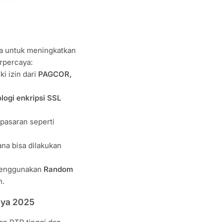
ma untuk meningkatkan
erpercaya:
ki izin dari
PAGCOR,
logi enkripsi SSL
pasaran seperti
na bisa dilakukan
 menggunakan
Random
n.
aya 2025