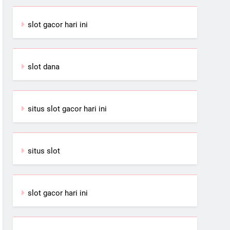
slot gacor hari ini
slot dana
situs slot gacor hari ini
situs slot
slot gacor hari ini