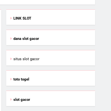
LINK SLOT
dana slot gacor
situs slot gacor
toto togel
slot gacor