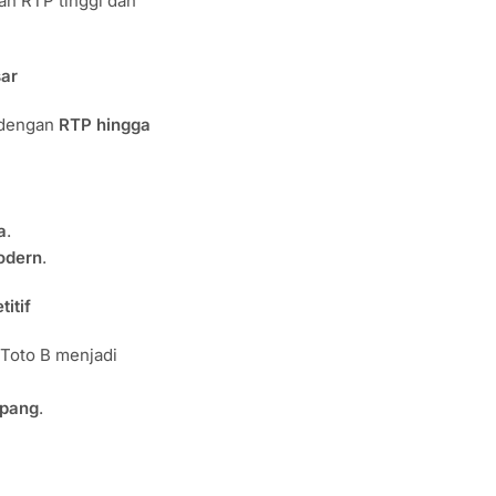
n RTP tinggi dan
sar
 dengan
RTP hingga
a
.
odern
.
itif
 Toto B menjadi
epang
.