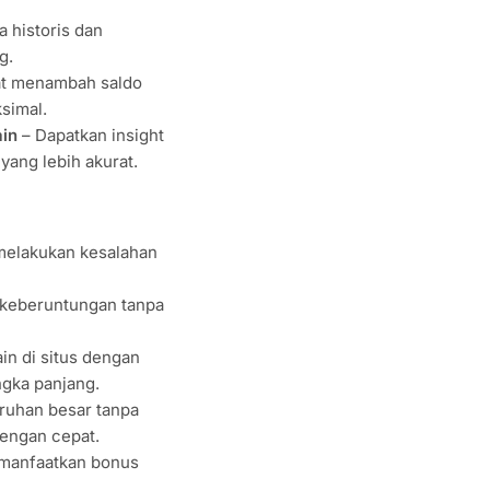
 historis dan
g.
t menambah saldo
simal.
in
– Dapatkan insight
ang lebih akurat.
melakukan kesalahan
keberuntungan tanpa
in di situs dengan
gka panjang.
uhan besar tanpa
engan cepat.
manfaatkan bonus