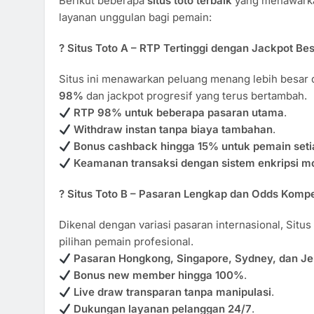
Berikut beberapa
situs toto terbaik
yang menawarka
layanan unggulan bagi pemain:
? Situs Toto A – RTP Tertinggi dengan Jackpot Be
Situs ini menawarkan peluang menang lebih besar
98%
dan jackpot progresif yang terus bertambah.
RTP 98% untuk beberapa pasaran utama
.
Withdraw instan tanpa biaya tambahan
.
Bonus cashback hingga 15% untuk pemain seti
Keamanan transaksi dengan sistem enkripsi m
? Situs Toto B – Pasaran Lengkap dan Odds Kompet
Dikenal dengan variasi pasaran internasional, Situs
pilihan pemain profesional.
Pasaran Hongkong, Singapore, Sydney, dan J
Bonus new member hingga 100%
.
Live draw transparan tanpa manipulasi
.
Dukungan layanan pelanggan 24/7
.