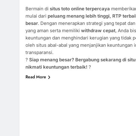
Bermain di
situs toto online terpercaya
memberikan
mulai dari
peluang menang lebih tinggi, RTP terbai
besar
. Dengan menerapkan strategi yang tepat dan
yang aman serta memiliki
withdraw cepat
, Anda b
keuntungan dan menghindari kerugian yang tidak p
oleh situs abal-abal yang menjanjikan keuntungan i
transparansi.
?
Siap menang besar? Bergabung sekarang di situs
nikmati keuntungan terbaik!
?
Read More