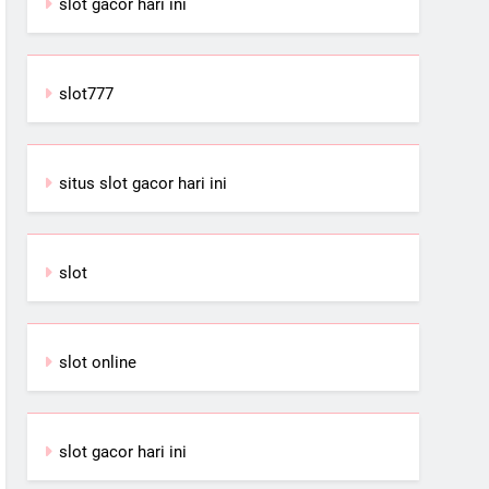
slot gacor hari ini
slot777
situs slot gacor hari ini
slot
slot online
slot gacor hari ini