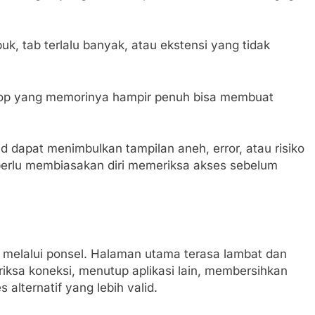
, tab terlalu banyak, atau ekstensi yang tidak
ptop yang memorinya hampir penuh bisa membuat
d dapat menimbulkan tampilan aneh, error, atau risiko
erlu membiasakan diri memeriksa akses sebelum
elalui ponsel. Halaman utama terasa lambat dan
ksa koneksi, menutup aplikasi lain, membersihkan
lternatif yang lebih valid.