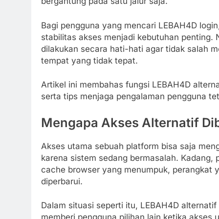
bergantung pada satu jalur saja.
Bagi pengguna yang mencari LEBAH4D login, 
stabilitas akses menjadi kebutuhan penting.
dilakukan secara hati-hati agar tidak sal
tempat yang tidak tepat.
Artikel ini membahas fungsi LEBAH4D alterna
serta tips menjaga pengalaman pengguna tet
Mengapa Akses Alternatif D
Akses utama sebuah platform bisa saja menga
karena sistem sedang bermasalah. Kadang, p
cache browser yang menumpuk, perangkat ya
diperbarui.
Dalam situasi seperti itu, LEBAH4D alternatif 
memberi pengguna pilihan lain ketika akses 