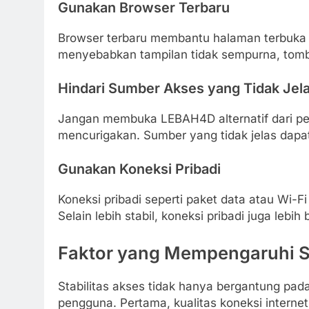
Gunakan Browser Terbaru
Browser terbaru membantu halaman terbuka l
menyebabkan tampilan tidak sempurna, tombol
Hindari Sumber Akses yang Tidak Jel
Jangan membuka LEBAH4D alternatif dari pes
mencurigakan. Sumber yang tidak jelas dapat
Gunakan Koneksi Pribadi
Koneksi pribadi seperti paket data atau Wi-F
Selain lebih stabil, koneksi pribadi juga lebih
Faktor yang Mempengaruhi St
Stabilitas akses tidak hanya bergantung pada
pengguna. Pertama, kualitas koneksi intern