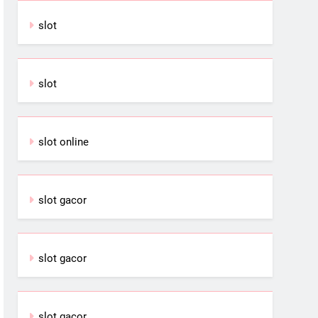
slot
slot
slot online
slot gacor
slot gacor
slot gacor