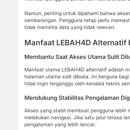
Namun, penting untuk dipahami bahwa akses a
sembarangan. Pengguna tetap perlu memastik
tidak meminta data yang tidak relevan.
Manfaat LEBAH4D Alternatif
Membantu Saat Akses Utama Sulit Di
Manfaat utama LEBAH4D alternatif adalah me
halaman utama sulit dibuka. Ini berguna ba
tidak ingin terganggu oleh kendala teknis se
Mendukung Stabilitas Pengalaman Digi
Akses yang stabil membuat pengguna lebi
melakukan navigasi. Jika satu jalur terasa 
pengalaman yang lebih lancar.