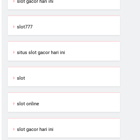
slot gacor hari ini
slot777
situs slot gacor hari ini
slot
slot online
slot gacor hari ini