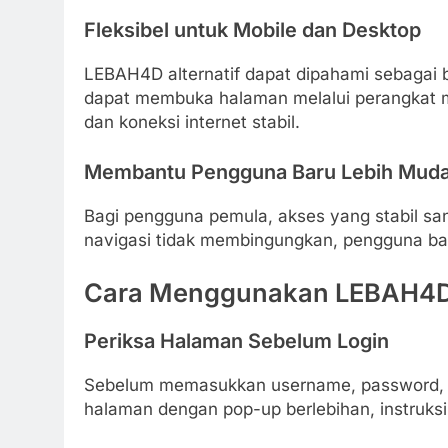
Fleksibel untuk Mobile dan Desktop
LEBAH4D alternatif dapat dipahami sebagai ba
dapat membuka halaman melalui perangkat 
dan koneksi internet stabil.
Membantu Pengguna Baru Lebih Muda
Bagi pengguna pemula, akses yang stabil sa
navigasi tidak membingungkan, pengguna bar
Cara Menggunakan LEBAH4D 
Periksa Halaman Sebelum Login
Sebelum memasukkan username, password, ata
halaman dengan pop-up berlebihan, instruksi 