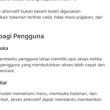
lternatif bukan berarti boleh digunakan
an halaman terlihat valid, tidak mencurigakan, dan
 bagi Pengguna
buka
mbantu pengguna tetap memiliki opsi akses ketika
gi pengguna yang membutuhkan akses lebih cepat dan
mentara.
tal
h mudah memahami menu, membuka halaman, dan
lambat, akses alternatif dapat membantu memberikan