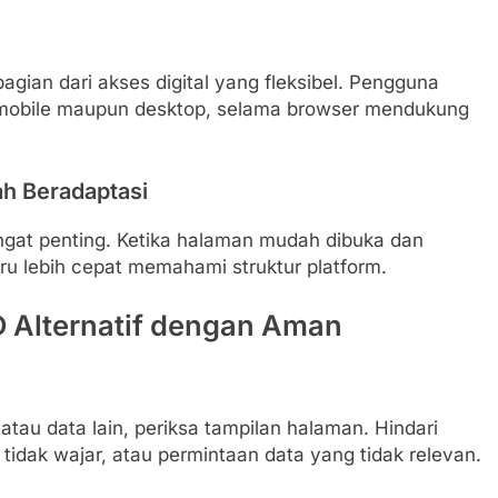
gian dari akses digital yang fleksibel. Pengguna
mobile maupun desktop, selama browser mendukung
h Beradaptasi
ngat penting. Ketika halaman mudah dibuka dan
u lebih cepat memahami struktur platform.
Alternatif dengan Aman
u data lain, periksa tampilan halaman. Hindari
tidak wajar, atau permintaan data yang tidak relevan.