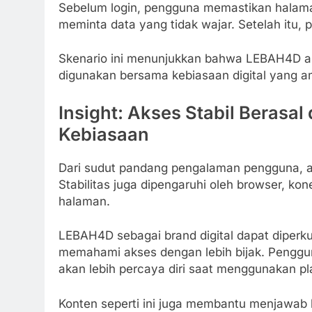
Sebelum login, pengguna memastikan halama
meminta data yang tidak wajar. Setelah itu, p
Skenario ini menunjukkan bahwa LEBAH4D alt
digunakan bersama kebiasaan digital yang a
Insight: Akses Stabil Berasal
Kebiasaan
Dari sudut pandang pengalaman pengguna, akse
Stabilitas juga dipengaruhi oleh browser, ko
halaman.
LEBAH4D sebagai brand digital dapat diperk
memahami akses dengan lebih bijak. Penggu
akan lebih percaya diri saat menggunakan pl
Konten seperti ini juga membantu menjawab