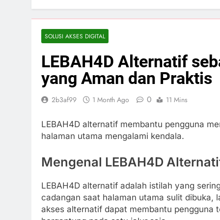
SOLUSI AKSES DIGITAL
LEBAH4D Alternatif seba
yang Aman dan Praktis
0
2b3af99
1 Month Ago
11 Mins
LEBAH4D alternatif membantu pengguna memah
halaman utama mengalami kendala.
Mengenal LEBAH4D Alternati
LEBAH4D alternatif adalah istilah yang seri
cadangan saat halaman utama sulit dibuka, lam
akses alternatif dapat membantu pengguna te