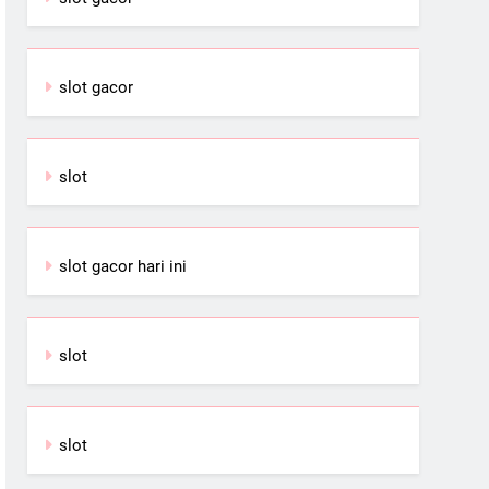
slot gacor
slot
slot gacor hari ini
slot
slot