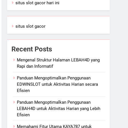
situs slot gacor hari ini
situs slot gacor
Recent Posts
Mengenal Struktur Halaman LEBAH4D yang
Rapi dan Informatif
Panduan Mengoptimalkan Penggunaan
EDWINSLOT untuk Aktivitas Harian secara
Efisien
Panduan Mengoptimalkan Penggunaan
LEBAH4D untuk Aktivitas Harian yang Lebih
Efisien
Memahami Fitur Utama KAYA787 untuk