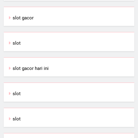
slot gacor
slot
slot gacor hari ini
slot
slot