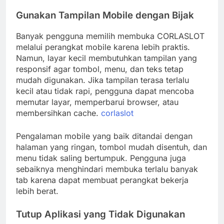
Gunakan Tampilan Mobile dengan Bijak
Banyak pengguna memilih membuka CORLASLOT
melalui perangkat mobile karena lebih praktis.
Namun, layar kecil membutuhkan tampilan yang
responsif agar tombol, menu, dan teks tetap
mudah digunakan. Jika tampilan terasa terlalu
kecil atau tidak rapi, pengguna dapat mencoba
memutar layar, memperbarui browser, atau
membersihkan cache.
corlaslot
Pengalaman mobile yang baik ditandai dengan
halaman yang ringan, tombol mudah disentuh, dan
menu tidak saling bertumpuk. Pengguna juga
sebaiknya menghindari membuka terlalu banyak
tab karena dapat membuat perangkat bekerja
lebih berat.
Tutup Aplikasi yang Tidak Digunakan