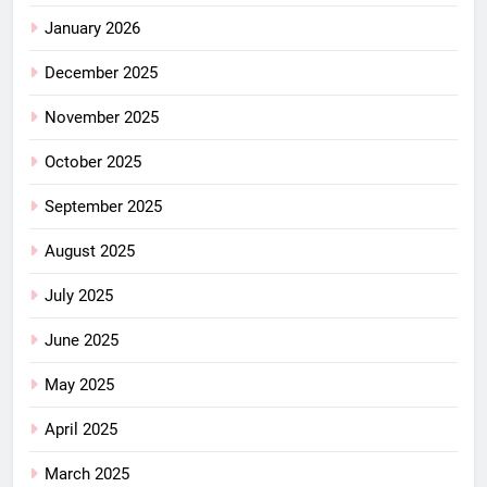
January 2026
December 2025
November 2025
October 2025
September 2025
August 2025
July 2025
June 2025
May 2025
April 2025
March 2025