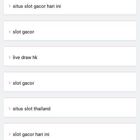
situs slot gacor hari ini
slot gacor
live draw hk
slot gacor
situs slot thailand
slot gacor hari ini