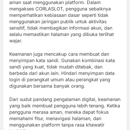
aman saat menggunakan platform. Dalam
mengakses CORLASLOT, pengguna sebaiknya
memperhatikan kebiasaan dasar seperti tidak
menggunakan jaringan publik untuk aktivitas
sensitif, tidak membagikan informasi akun, dan
selalu memastikan halaman yang dibuka terlihat
wajar.
Keamanan juga mencakup cara membuat dan
menyimpan kata sandi. Gunakan kombinasi kata
sandi yang kuat, tidak mudah ditebak, dan
berbeda dari akun lain. Hindari menyimpan data
login di perangkat umum atau perangkat yang
digunakan bersama banyak orang.
Dari sudut pandang pengalaman digital, keamanan
yang baik membuat pengguna lebih tenang. Ketika
pengguna merasa aman, mereka dapat fokus
memahami fitur, menavigasi halaman, dan
menggunakan platform tanpa rasa khawatir