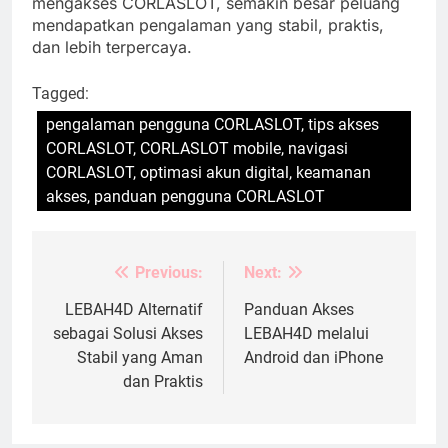
mengakses CORLASLOT, semakin besar peluang
mendapatkan pengalaman yang stabil, praktis,
dan lebih terpercaya.
Tagged:
pengalaman pengguna CORLASLOT, tips akses
CORLASLOT, CORLASLOT mobile, navigasi
CORLASLOT, optimasi akun digital, keamanan
akses, panduan pengguna CORLASLOT
Previous:
Next:
Post
navigation
LEBAH4D Alternatif
Panduan Akses
sebagai Solusi Akses
LEBAH4D melalui
Stabil yang Aman
Android dan iPhone
dan Praktis