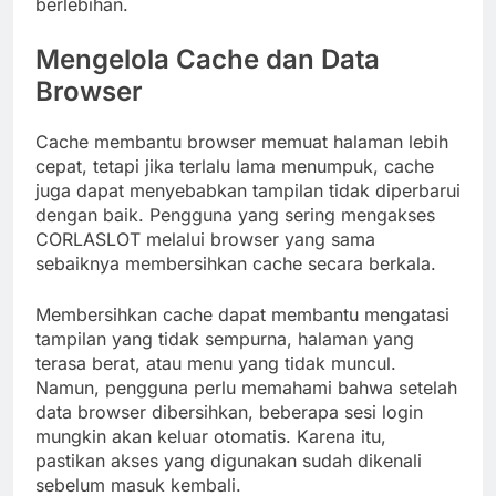
berlebihan.
Mengelola Cache dan Data
Browser
Cache membantu browser memuat halaman lebih
cepat, tetapi jika terlalu lama menumpuk, cache
juga dapat menyebabkan tampilan tidak diperbarui
dengan baik. Pengguna yang sering mengakses
CORLASLOT melalui browser yang sama
sebaiknya membersihkan cache secara berkala.
Membersihkan cache dapat membantu mengatasi
tampilan yang tidak sempurna, halaman yang
terasa berat, atau menu yang tidak muncul.
Namun, pengguna perlu memahami bahwa setelah
data browser dibersihkan, beberapa sesi login
mungkin akan keluar otomatis. Karena itu,
pastikan akses yang digunakan sudah dikenali
sebelum masuk kembali.