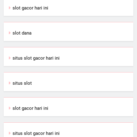
slot gacor hari ini
slot dana
situs slot gacor hari ini
situs slot
slot gacor hari ini
situs slot gacor hari ini