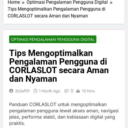
Home
Optimasi Pengalaman Pengguna Digital
Tips Mengoptimalkan Pengalaman Pengguna di
CORLASLOT secara Aman dan Nyaman
OPTIMASI PENGALAMAN PENGGUNA DIGITAL
Tips Mengoptimalkan
Pengalaman Pengguna di
CORLASLOT secara Aman
dan Nyaman
0
2b3af99
1 Month Ago
15 Mins
Panduan CORLASLOT untuk mengoptimalkan
pengalaman pengguna lewat akses aman, navigasi
jelas, performa stabil, dan kebiasaan digital yang
praktis.