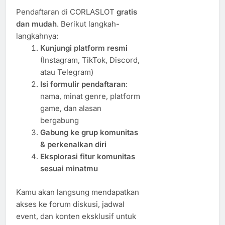
Pendaftaran di CORLASLOT
gratis
dan mudah
. Berikut langkah-
langkahnya:
Kunjungi platform resmi
(Instagram, TikTok, Discord,
atau Telegram)
Isi formulir pendaftaran
:
nama, minat genre, platform
game, dan alasan
bergabung
Gabung ke grup komunitas
& perkenalkan diri
Eksplorasi fitur komunitas
sesuai minatmu
Kamu akan langsung mendapatkan
akses ke forum diskusi, jadwal
event, dan konten eksklusif untuk