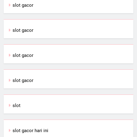
slot gacor
slot gacor
slot gacor
slot gacor
slot
slot gacor hari ini