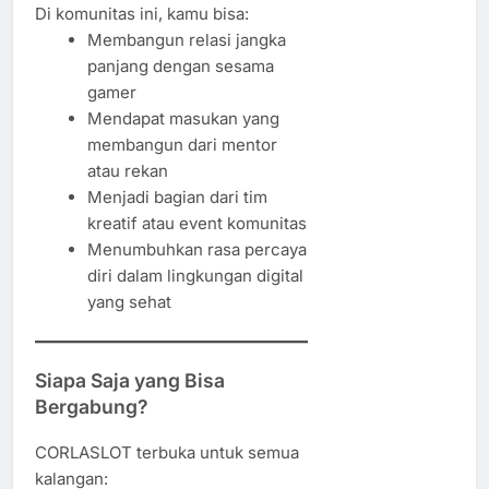
Di komunitas ini, kamu bisa:
Membangun relasi jangka
panjang dengan sesama
gamer
Mendapat masukan yang
membangun dari mentor
atau rekan
Menjadi bagian dari tim
kreatif atau event komunitas
Menumbuhkan rasa percaya
diri dalam lingkungan digital
yang sehat
Siapa Saja yang Bisa
Bergabung?
CORLASLOT terbuka untuk semua
kalangan: