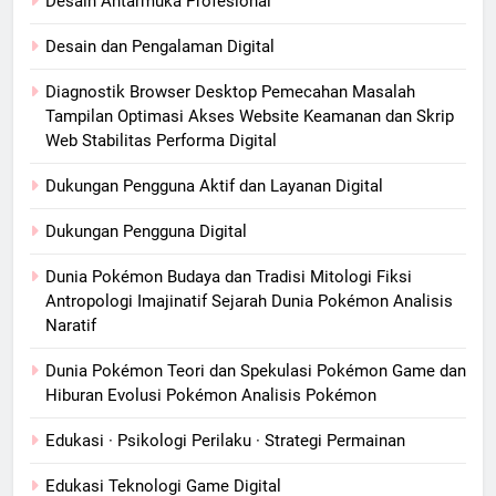
Desain Antarmuka Profesional
Desain dan Pengalaman Digital
Diagnostik Browser Desktop Pemecahan Masalah
Tampilan Optimasi Akses Website Keamanan dan Skrip
Web Stabilitas Performa Digital
Dukungan Pengguna Aktif dan Layanan Digital
Dukungan Pengguna Digital
Dunia Pokémon Budaya dan Tradisi Mitologi Fiksi
Antropologi Imajinatif Sejarah Dunia Pokémon Analisis
Naratif
Dunia Pokémon Teori dan Spekulasi Pokémon Game dan
Hiburan Evolusi Pokémon Analisis Pokémon
Edukasi · Psikologi Perilaku · Strategi Permainan
Edukasi Teknologi Game Digital