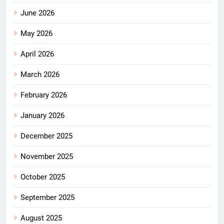
June 2026
May 2026
April 2026
March 2026
February 2026
January 2026
December 2025
November 2025
October 2025
September 2025
August 2025