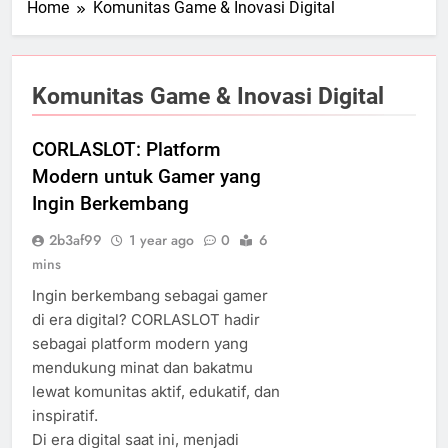
Home
Komunitas Game & Inovasi Digital
Komunitas Game & Inovasi Digital
CORLASLOT: Platform
Modern untuk Gamer yang
Ingin Berkembang
2b3af99
1 year ago
0
6
mins
Ingin berkembang sebagai gamer
di era digital? CORLASLOT hadir
sebagai platform modern yang
mendukung minat dan bakatmu
lewat komunitas aktif, edukatif, dan
inspiratif.
Di era digital saat ini, menjadi