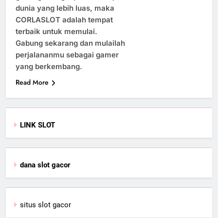
dunia yang lebih luas, maka
CORLASLOT adalah tempat
terbaik untuk memulai.
Gabung sekarang dan mulailah
perjalananmu sebagai gamer
yang berkembang.
Read More
LINK SLOT
dana slot gacor
situs slot gacor