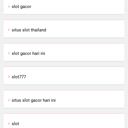
slot gacor
situs slot thailand
slot gacor hari ini
slot777
situs slot gacor hari ini
slot