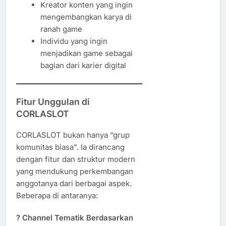
Kreator konten yang ingin
mengembangkan karya di
ranah game
Individu yang ingin
menjadikan game sebagai
bagian dari karier digital
Fitur Unggulan di
CORLASLOT
CORLASLOT bukan hanya “grup
komunitas biasa”. Ia dirancang
dengan fitur dan struktur modern
yang mendukung perkembangan
anggotanya dari berbagai aspek.
Beberapa di antaranya:
?
Channel Tematik Berdasarkan