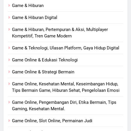
Game & Hiburan
Game & Hiburan Digital
Game & Hiburan, Pertempuran & Aksi, Multiplayer
Kompetitif, Tren Game Modern
Game & Teknologi, Ulasan Platform, Gaya Hidup Digital
Game Online & Edukasi Teknologi
Game Online & Strategi Bermain
Game Online, Kesehatan Mental, Keseimbangan Hidup,
Tips Bermain Game, Hiburan Sehat, Pengelolaan Emosi
Game Online, Pengembangan Diri, Etika Bermain, Tips
Gaming, Kesehatan Mental.
Game Online, Slot Online, Permainan Judi