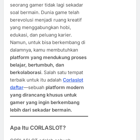
seorang gamer tidak lagi sekadar
soal bermain. Dunia game telah
berevolusi menjadi ruang kreatif
yang menggabungkan hobi,
edukasi, dan peluang karier.
Namun, untuk bisa berkembang di
dalamnya, kamu membutuhkan
platform yang mendukung proses
belajar, bertumbuh, dan
berkolaborasi
. Salah satu tempat
terbaik untuk itu adalah
Corlaslot
daftar
—sebuah
platform modern
yang dirancang khusus untuk
gamer yang ingin berkembang
lebih dari sekadar bermain.
Apa Itu CORLASLOT?