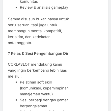
komunitas
Review & analisis gameplay
Semua disusun bukan hanya untuk
seru-seruan, tapi juga untuk
membangun mental kompetitif,
kerja tim, dan kedekatan
antaranggota.
?
Kelas & Sesi Pengembangan Diri
CORLASLOT mendukung kamu
yang ingin berkembang lebih luas
melalui:
Pelatihan soft skill
(komunikasi, kepemimpinan,
manajemen waktu)
Sesi berbagi dengan gamer
berpengalaman