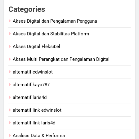
Categories
Akses Digital dan Pengalaman Pengguna
Akses Digital dan Stabilitas Platform
Akses Digital Fleksibel
Akses Multi Perangkat dan Pengalaman Digital
alternatif edwinslot
alternatif kaya787
alternatif laris4d
alternatif link edwinslot
alternatif link laris4d
Analisis Data & Performa