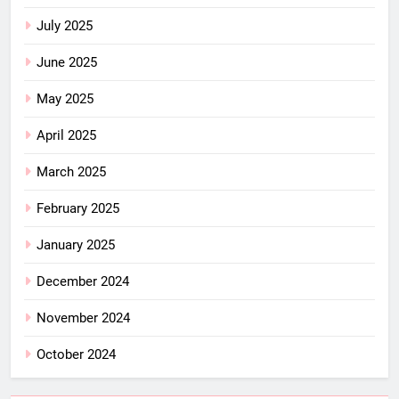
July 2025
June 2025
May 2025
April 2025
March 2025
February 2025
January 2025
December 2024
November 2024
October 2024