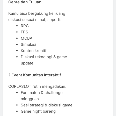
Genre dan Tujuan
Kamu bisa bergabung ke ruang
diskusi sesuai minat, seperti:
RPG
FPS
MOBA
Simulasi
Konten kreatif
Diskusi teknologi & game
update
?
Event Komunitas Interaktif
CORLASLOT rutin mengadakan:
Fun match & challenge
mingguan
Sesi strategi & diskusi game
Game night bareng