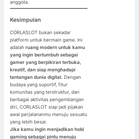
anggota.
Kesimpulan
CORLASLOT bukan sekadar
platform untuk bermain game. Ini
adalah
ruang modern untuk kamu
yang ingin bertumbuh sebagai
gamer yang berpikiran terbuka,
kreatif, dan siap menghadapi
tantangan dunia digital.
Dengan
budaya yang suportif, fitur
komunitas yang terstruktur, dan
berbagai aktivitas pengembangan
diri, CORLASLOT siap jadi pijakan
awal perjalananmu menuju sesuatu
yang lebih besar.
Jika kamu ingin menjadikan hobi
gaming sebagai pintu menuju