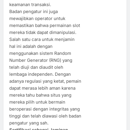
keamanan transaksi.
Badan pengatur ini juga
mewajibkan operator untuk
memastikan bahwa permainan slot
mereka tidak dapat dimanipulasi.
Salah satu cara untuk menjamin
hal ini adalah dengan
menggunakan sistem Random
Number Generator (RNG) yang
telah diuji dan diaudit oleh
lembaga independen. Dengan
adanya regulasi yang ketat, pemain
dapat merasa lebih aman karena
mereka tahu bahwa situs yang
mereka pilih untuk bermain
beroperasi dengan integritas yang
tinggi dan telah diawasi oleh badan
pengatur yang sah.
Sertifikasi sebagai Jaminan