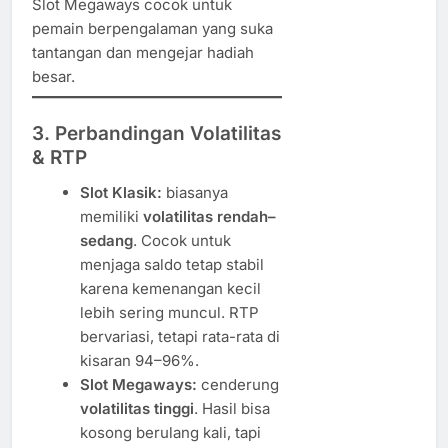
Slot Megaways cocok untuk
pemain berpengalaman yang suka
tantangan dan mengejar hadiah
besar.
3. Perbandingan Volatilitas
& RTP
Slot Klasik:
biasanya
memiliki
volatilitas rendah–
sedang
. Cocok untuk
menjaga saldo tetap stabil
karena kemenangan kecil
lebih sering muncul. RTP
bervariasi, tetapi rata-rata di
kisaran 94–96%.
Slot Megaways:
cenderung
volatilitas tinggi
. Hasil bisa
kosong berulang kali, tapi