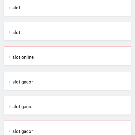
slot
slot
slot online
slot gacor
slot gacor
slot gacor