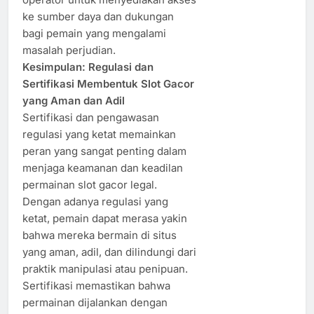
ke sumber daya dan dukungan
bagi pemain yang mengalami
masalah perjudian.
Kesimpulan: Regulasi dan
Sertifikasi Membentuk Slot Gacor
yang Aman dan Adil
Sertifikasi dan pengawasan
regulasi yang ketat memainkan
peran yang sangat penting dalam
menjaga keamanan dan keadilan
permainan slot gacor legal.
Dengan adanya regulasi yang
ketat, pemain dapat merasa yakin
bahwa mereka bermain di situs
yang aman, adil, dan dilindungi dari
praktik manipulasi atau penipuan.
Sertifikasi memastikan bahwa
permainan dijalankan dengan