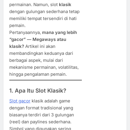
permainan. Namun, slot
klasik
dengan gulungan sederhana tetap
memiliki tempat tersendiri di hati
pemain.
Pertanyaannya,
mana yang lebih
“gacor” — Megaways atau
klasik?
Artikel ini akan
membandingkan keduanya dari
berbagai aspek, mulai dari
mekanisme permainan, volatilitas,
hingga pengalaman pemain.
1. Apa Itu Slot Klasik?
Slot gacor
klasik adalah game
dengan format tradisional yang
biasanya terdiri dari 3 gulungan
(reel) dan paylines sederhana.
Simbol yang digunakan sering