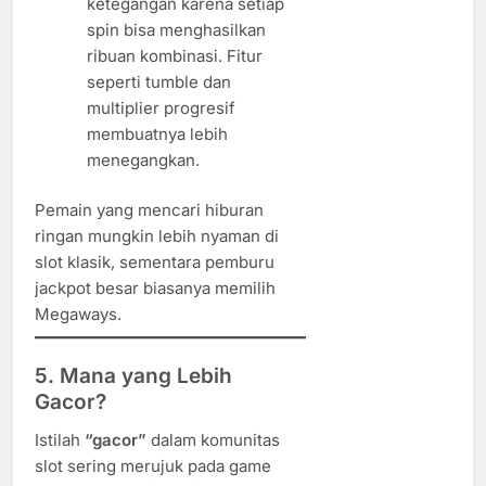
ketegangan karena setiap
spin bisa menghasilkan
ribuan kombinasi. Fitur
seperti tumble dan
multiplier progresif
membuatnya lebih
menegangkan.
Pemain yang mencari hiburan
ringan mungkin lebih nyaman di
slot klasik, sementara pemburu
jackpot besar biasanya memilih
Megaways.
5. Mana yang Lebih
Gacor?
Istilah
“gacor”
dalam komunitas
slot sering merujuk pada game