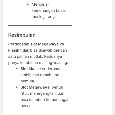
Mengejar
kemenangan besar
meski jarang.
Kesimpulan
Perdebatan
slot Megaways vs
klasik
tidak bisa dijawab dengan
satu pilihan mutlak. Keduanya
punya kelebihan masing-masing:
Slot klasik:
sederhana,
stabil, dan ramah untuk
pemula.
Slot Megaways:
penuh
fitur, menegangkan, dan
bisa memberi kemenangan
besar.