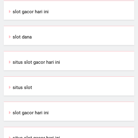
slot gacor hari ini
slot dana
situs slot gacor hari ini
situs slot
slot gacor hari ini