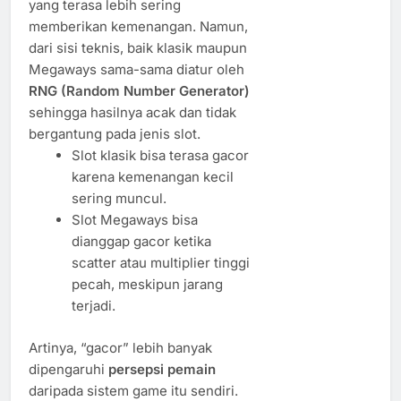
yang terasa lebih sering
memberikan kemenangan. Namun,
dari sisi teknis, baik klasik maupun
Megaways sama-sama diatur oleh
RNG (Random Number Generator)
sehingga hasilnya acak dan tidak
bergantung pada jenis slot.
Slot klasik bisa terasa gacor
karena kemenangan kecil
sering muncul.
Slot Megaways bisa
dianggap gacor ketika
scatter atau multiplier tinggi
pecah, meskipun jarang
terjadi.
Artinya, “gacor” lebih banyak
dipengaruhi
persepsi pemain
daripada sistem game itu sendiri.