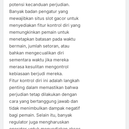
potensi kecanduan perjudian.
Banyak badan pengatur yang
mewajibkan situs slot gacor untuk
menyediakan fitur kontrol diri yang
memungkinkan pemain untuk
menetapkan batasan pada waktu
bermain, jumlah setoran, atau
bahkan mengecualikan diri
sementara waktu jika mereka
merasa kesulitan mengontrol
kebiasaan berjudi mereka.
Fitur kontrol diri ini adalah langkah
penting dalam memastikan bahwa
perjudian tetap dilakukan dengan
cara yang bertanggung jawab dan
tidak menimbulkan dampak negatif
bagi pemain. Selain itu, banyak
regulator juga mengharuskan
operator untuk menyediakan akses