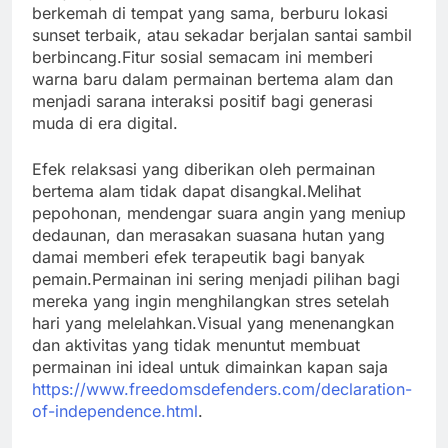
berkemah di tempat yang sama, berburu lokasi
sunset terbaik, atau sekadar berjalan santai sambil
berbincang.Fitur sosial semacam ini memberi
warna baru dalam permainan bertema alam dan
menjadi sarana interaksi positif bagi generasi
muda di era digital.
Efek relaksasi yang diberikan oleh permainan
bertema alam tidak dapat disangkal.Melihat
pepohonan, mendengar suara angin yang meniup
dedaunan, dan merasakan suasana hutan yang
damai memberi efek terapeutik bagi banyak
pemain.Permainan ini sering menjadi pilihan bagi
mereka yang ingin menghilangkan stres setelah
hari yang melelahkan.Visual yang menenangkan
dan aktivitas yang tidak menuntut membuat
permainan ini ideal untuk dimainkan kapan saja
https://www.freedomsdefenders.com/declaration-
of-independence.html
.