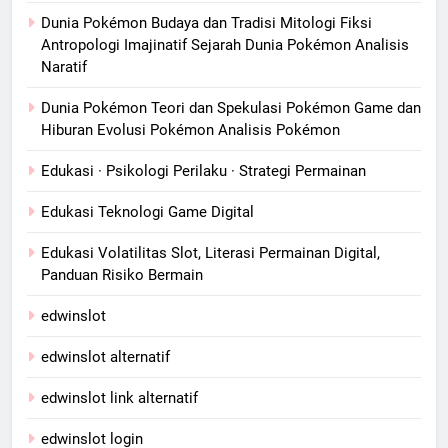
Dunia Pokémon Budaya dan Tradisi Mitologi Fiksi
Antropologi Imajinatif Sejarah Dunia Pokémon Analisis
Naratif
Dunia Pokémon Teori dan Spekulasi Pokémon Game dan
Hiburan Evolusi Pokémon Analisis Pokémon
Edukasi · Psikologi Perilaku · Strategi Permainan
Edukasi Teknologi Game Digital
Edukasi Volatilitas Slot, Literasi Permainan Digital,
Panduan Risiko Bermain
edwinslot
edwinslot alternatif
edwinslot link alternatif
edwinslot login