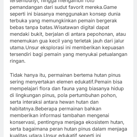
tersembunyi, hingga mengambil foto
pemandangan dari sudut favorit mereka.Game
seperti ini biasanya menggunakan konsep dunia
terbuka yang memungkinkan pemain bergerak
bebas tanpa batas.Wisatawan digital dapat
mendaki bukit, berjalan di antara pepohonan, atau
menemukan gua kecil yang terletak jauh dari jalur
utama.Unsur eksplorasi ini memberikan kepuasan
tersendiri bagi pemain yang menyukai petualangan
ringan.
Tidak hanya itu, permainan bertema hutan pinus
sering menyertakan elemen edukatif.Pemain bisa
mempelajari flora dan fauna yang biasanya hidup
di lingkungan pinus, pola pertumbuhan pohon,
serta interaksi antara hewan hutan dan
habitatnya.Beberapa permainan bahkan
memberikan informasi tambahan mengenai
konservasi, pentingnya menjaga ekosistem hutan,
serta bagaimana peran hutan pinus dalam menjaga
kualitas udara.Unsur edukatif seperti ini