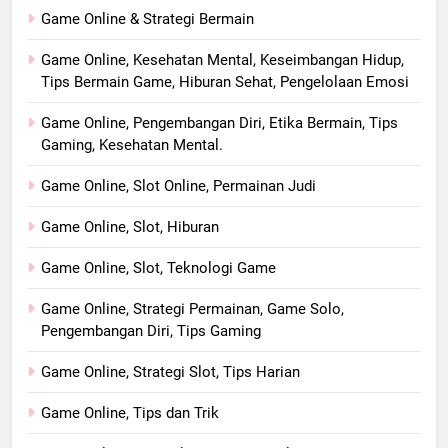
Game Online & Strategi Bermain
Game Online, Kesehatan Mental, Keseimbangan Hidup,
Tips Bermain Game, Hiburan Sehat, Pengelolaan Emosi
Game Online, Pengembangan Diri, Etika Bermain, Tips
Gaming, Kesehatan Mental.
Game Online, Slot Online, Permainan Judi
Game Online, Slot, Hiburan
Game Online, Slot, Teknologi Game
Game Online, Strategi Permainan, Game Solo,
Pengembangan Diri, Tips Gaming
Game Online, Strategi Slot, Tips Harian
Game Online, Tips dan Trik