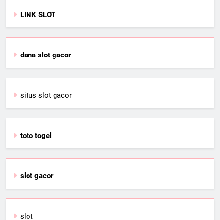
LINK SLOT
dana slot gacor
situs slot gacor
toto togel
slot gacor
slot