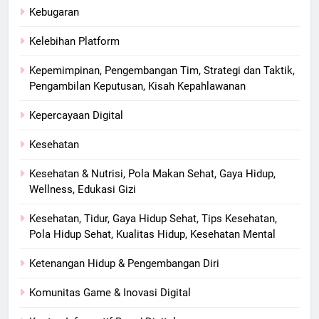
Kebugaran
Kelebihan Platform
Kepemimpinan, Pengembangan Tim, Strategi dan Taktik,
Pengambilan Keputusan, Kisah Kepahlawanan
Kepercayaan Digital
Kesehatan
Kesehatan & Nutrisi, Pola Makan Sehat, Gaya Hidup,
Wellness, Edukasi Gizi
Kesehatan, Tidur, Gaya Hidup Sehat, Tips Kesehatan,
Pola Hidup Sehat, Kualitas Hidup, Kesehatan Mental
Ketenangan Hidup & Pengembangan Diri
Komunitas Game & Inovasi Digital