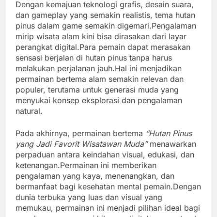
Dengan kemajuan teknologi grafis, desain suara,
dan gameplay yang semakin realistis, tema hutan
pinus dalam game semakin digemari.Pengalaman
mirip wisata alam kini bisa dirasakan dari layar
perangkat digital.Para pemain dapat merasakan
sensasi berjalan di hutan pinus tanpa harus
melakukan perjalanan jauh.Hal ini menjadikan
permainan bertema alam semakin relevan dan
populer, terutama untuk generasi muda yang
menyukai konsep eksplorasi dan pengalaman
natural.
Pada akhirnya, permainan bertema
“Hutan Pinus
yang Jadi Favorit Wisatawan Muda”
menawarkan
perpaduan antara keindahan visual, edukasi, dan
ketenangan.Permainan ini memberikan
pengalaman yang kaya, menenangkan, dan
bermanfaat bagi kesehatan mental pemain.Dengan
dunia terbuka yang luas dan visual yang
memukau, permainan ini menjadi pilihan ideal bagi