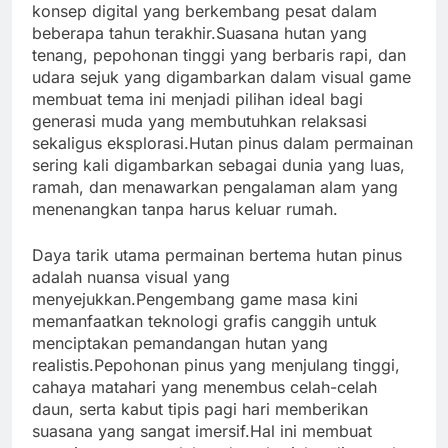
konsep digital yang berkembang pesat dalam
beberapa tahun terakhir.Suasana hutan yang
tenang, pepohonan tinggi yang berbaris rapi, dan
udara sejuk yang digambarkan dalam visual game
membuat tema ini menjadi pilihan ideal bagi
generasi muda yang membutuhkan relaksasi
sekaligus eksplorasi.Hutan pinus dalam permainan
sering kali digambarkan sebagai dunia yang luas,
ramah, dan menawarkan pengalaman alam yang
menenangkan tanpa harus keluar rumah.
Daya tarik utama permainan bertema hutan pinus
adalah nuansa visual yang
menyejukkan.Pengembang game masa kini
memanfaatkan teknologi grafis canggih untuk
menciptakan pemandangan hutan yang
realistis.Pepohonan pinus yang menjulang tinggi,
cahaya matahari yang menembus celah-celah
daun, serta kabut tipis pagi hari memberikan
suasana yang sangat imersif.Hal ini membuat