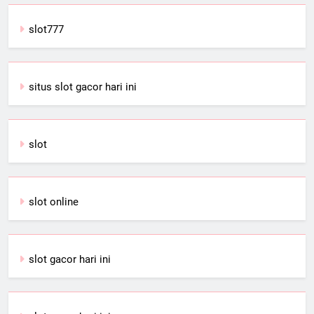
slot777
situs slot gacor hari ini
slot
slot online
slot gacor hari ini