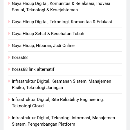
Gaya Hidup Digital, Komunitas & Relaksasi, Inovasi
Sosial, Teknologi & Kesejahteraan
Gaya Hidup Digital, Teknologi, Komunitas & Edukasi
Gaya Hidup Sehat & Kesehatan Tubuh
Gaya Hidup, Hiburan, Judi Online
horas88
horas88 link alternatif
Infrastruktur Digital, Keamanan Sistem, Manajemen
Risiko, Teknologi Jaringan
Infrastruktur Digital, Site Reliability Engineering,
Teknologi Cloud
Infrastruktur Digital, Teknologi Informasi, Manajemen
Sistem, Pengembangan Platform