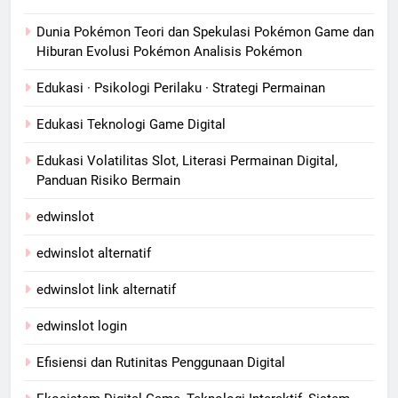
Dunia Pokémon Teori dan Spekulasi Pokémon Game dan
Hiburan Evolusi Pokémon Analisis Pokémon
Edukasi · Psikologi Perilaku · Strategi Permainan
Edukasi Teknologi Game Digital
Edukasi Volatilitas Slot, Literasi Permainan Digital,
Panduan Risiko Bermain
edwinslot
edwinslot alternatif
edwinslot link alternatif
edwinslot login
Efisiensi dan Rutinitas Penggunaan Digital