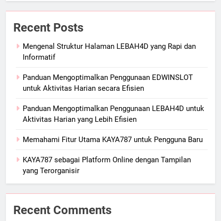
Recent Posts
Mengenal Struktur Halaman LEBAH4D yang Rapi dan
Informatif
Panduan Mengoptimalkan Penggunaan EDWINSLOT
untuk Aktivitas Harian secara Efisien
Panduan Mengoptimalkan Penggunaan LEBAH4D untuk
Aktivitas Harian yang Lebih Efisien
Memahami Fitur Utama KAYA787 untuk Pengguna Baru
KAYA787 sebagai Platform Online dengan Tampilan
yang Terorganisir
Recent Comments