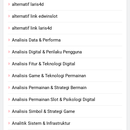
alternatif laris4d
alternatif link edwinslot
alternatif link laris4d
Analisis Data & Performa
Analisis Digital & Perilaku Pengguna
Analisis Fitur & Teknologi Digital
Analisis Game & Teknologi Permainan
Analisis Permainan & Strategi Bermain
Analisis Permainan Slot & Psikologi Digital
Analisis Simbol & Strategi Game
Analitik Sistem & Infrastruktur