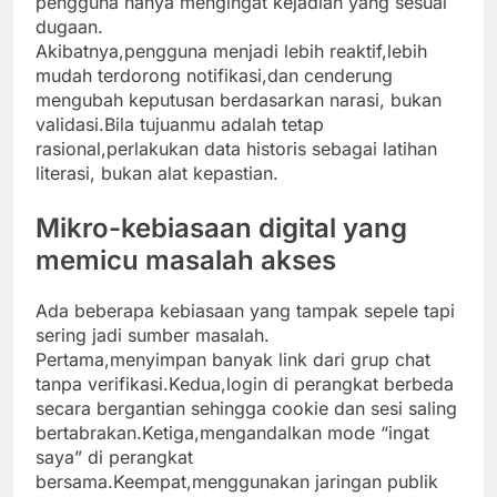
pengguna hanya mengingat kejadian yang sesuai
dugaan.
Akibatnya,pengguna menjadi lebih reaktif,lebih
mudah terdorong notifikasi,dan cenderung
mengubah keputusan berdasarkan narasi, bukan
validasi.Bila tujuanmu adalah tetap
rasional,perlakukan data historis sebagai latihan
literasi, bukan alat kepastian.
Mikro-kebiasaan digital yang
memicu masalah akses
Ada beberapa kebiasaan yang tampak sepele tapi
sering jadi sumber masalah.
Pertama,menyimpan banyak link dari grup chat
tanpa verifikasi.Kedua,login di perangkat berbeda
secara bergantian sehingga cookie dan sesi saling
bertabrakan.Ketiga,mengandalkan mode “ingat
saya” di perangkat
bersama.Keempat,menggunakan jaringan publik