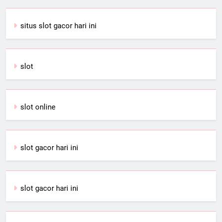
situs slot gacor hari ini
slot
slot online
slot gacor hari ini
slot gacor hari ini