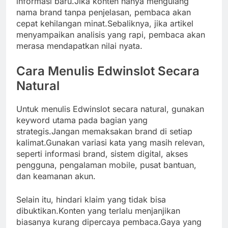
informasi baru.Jika konten hanya mengulang
nama brand tanpa penjelasan, pembaca akan
cepat kehilangan minat.Sebaliknya, jika artikel
menyampaikan analisis yang rapi, pembaca akan
merasa mendapatkan nilai nyata.
Cara Menulis Edwinslot Secara
Natural
Untuk menulis Edwinslot secara natural, gunakan
keyword utama pada bagian yang
strategis.Jangan memaksakan brand di setiap
kalimat.Gunakan variasi kata yang masih relevan,
seperti informasi brand, sistem digital, akses
pengguna, pengalaman mobile, pusat bantuan,
dan keamanan akun.
Selain itu, hindari klaim yang tidak bisa
dibuktikan.Konten yang terlalu menjanjikan
biasanya kurang dipercaya pembaca.Gaya yang