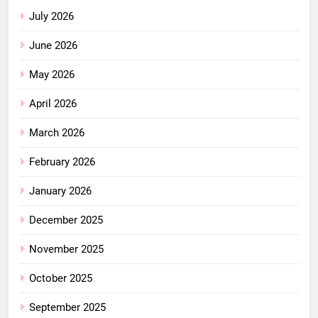
July 2026
June 2026
May 2026
April 2026
March 2026
February 2026
January 2026
December 2025
November 2025
October 2025
September 2025