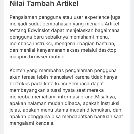
Nilai Tambah Artikel
Pengalaman pengguna atau user experience juga
menjadi sudut pembahasan yang menarik.Artikel
tentang Edwinslot dapat menjelaskan bagaimana
pengguna baru sebaiknya memahami menu,
membaca instruksi, mengenali bagian bantuan,
dan menilai kenyamanan akses melalui desktop
maupun browser mobile.
Konten yang membahas pengalaman pengguna
akan terasa lebih manusiawi karena tidak hanya
berfokus pada kata kunci.Pembaca dapat
membayangkan situasi nyata saat mereka
mencoba memahami informasi brand.Misalnya,
apakah halaman mudah dibaca, apakah instruksi
jelas, apakah menu utama mudah ditemukan, dan
apakah pengguna bisa mendapatkan bantuan saat
mengalami kendala.