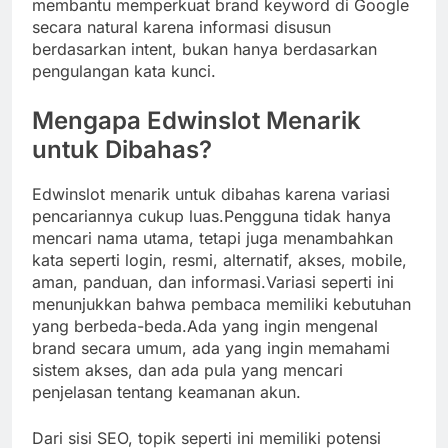
membantu memperkuat brand keyword di Google
secara natural karena informasi disusun
berdasarkan intent, bukan hanya berdasarkan
pengulangan kata kunci.
Mengapa Edwinslot Menarik
untuk Dibahas?
Edwinslot menarik untuk dibahas karena variasi
pencariannya cukup luas.Pengguna tidak hanya
mencari nama utama, tetapi juga menambahkan
kata seperti login, resmi, alternatif, akses, mobile,
aman, panduan, dan informasi.Variasi seperti ini
menunjukkan bahwa pembaca memiliki kebutuhan
yang berbeda-beda.Ada yang ingin mengenal
brand secara umum, ada yang ingin memahami
sistem akses, dan ada pula yang mencari
penjelasan tentang keamanan akun.
Dari sisi SEO, topik seperti ini memiliki potensi