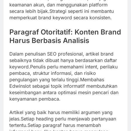
keamanan akun, dan menggunakan platform
secara lebih bijak.Strategi seperti ini membantu
memperkuat brand keyword secara konsisten.
Paragraf Otoritatif: Konten Brand
Harus Berbasis Analisis
Dalam penulisan SEO profesional, artikel brand
sebaiknya tidak dibuat hanya berdasarkan daftar
keyword.Penulis perlu memahami intent, perilaku
pembaca, struktur informasi, dan risiko
pengulangan yang terlalu tinggi.Membahas
Edwinslot sebagai topik informatif membutuhkan
keseimbangan antara optimasi mesin pencari dan
kenyamanan pembaca.
Artikel yang baik harus memiliki argumen yang
jelas.Setiap heading perlu menjawab pertanyaan
tertentu.Setiap paragraf harus menambah