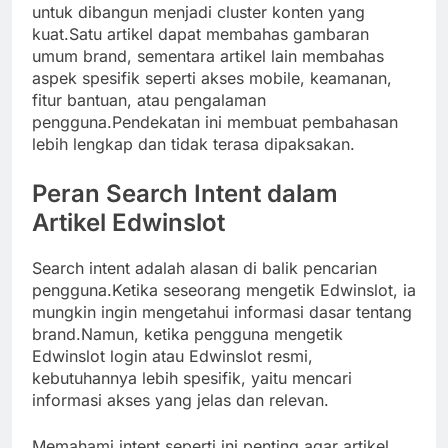
untuk dibangun menjadi cluster konten yang
kuat.Satu artikel dapat membahas gambaran
umum brand, sementara artikel lain membahas
aspek spesifik seperti akses mobile, keamanan,
fitur bantuan, atau pengalaman
pengguna.Pendekatan ini membuat pembahasan
lebih lengkap dan tidak terasa dipaksakan.
Peran Search Intent dalam
Artikel Edwinslot
Search intent adalah alasan di balik pencarian
pengguna.Ketika seseorang mengetik Edwinslot, ia
mungkin ingin mengetahui informasi dasar tentang
brand.Namun, ketika pengguna mengetik
Edwinslot login atau Edwinslot resmi,
kebutuhannya lebih spesifik, yaitu mencari
informasi akses yang jelas dan relevan.
Memahami intent seperti ini penting agar artikel