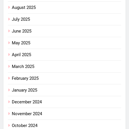
August 2025
July 2025
June 2025
May 2025
April 2025
March 2025
February 2025
January 2025
December 2024
November 2024
October 2024