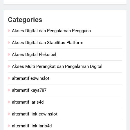
Categories
Akses Digital dan Pengalaman Pengguna
Akses Digital dan Stabilitas Platform
Akses Digital Fleksibel
Akses Multi Perangkat dan Pengalaman Digital
alternatif edwinslot
alternatif kaya787
alternatif laris4d
alternatif link edwinslot
alternatif link laris4d