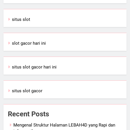
situs slot
slot gacor hari ini
situs slot gacor hari ini
situs slot gacor
Recent Posts
Mengenal Struktur Halaman LEBAH4D yang Rapi dan