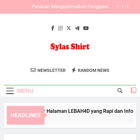
Skip
Panduan Mengoptimalkan Penggunaan LEBAH4D
to
untuk Aktivitas Harian yang Lebih Efisien
content
Memahami Fitur Utama KAYA787 untuk Pengguna
Baru
Mengenal Struktur Halaman LEBAH4D yang Rapi
dan Informatif
Panduan Mengoptimalkan Penggunaan
EDWINSLOT untuk Aktivitas Harian secara Efisien
Sylas Shirt
Panduan Mengoptimalkan Penggunaan LEBAH4D
Tampil Gaya Dengan Koleksi Kaus Dari
untuk Aktivitas Harian yang Lebih Efisien
NEWSLETTER
RANDOM NEWS
Sylas Shirt. Desain Trendi Untuk
Memahami Fitur Utama KAYA787 untuk Pengguna
Baru
Kenyamanan Sehari-Hari.
MENU
ngenal Struktur Halaman LEBAH4D yang Rapi dan Informatif
HEADLINES
Weeks Ago