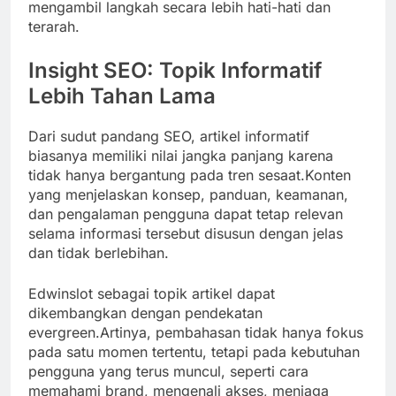
mengambil langkah secara lebih hati-hati dan
terarah.
Insight SEO: Topik Informatif
Lebih Tahan Lama
Dari sudut pandang SEO, artikel informatif
biasanya memiliki nilai jangka panjang karena
tidak hanya bergantung pada tren sesaat.Konten
yang menjelaskan konsep, panduan, keamanan,
dan pengalaman pengguna dapat tetap relevan
selama informasi tersebut disusun dengan jelas
dan tidak berlebihan.
Edwinslot sebagai topik artikel dapat
dikembangkan dengan pendekatan
evergreen.Artinya, pembahasan tidak hanya fokus
pada satu momen tertentu, tetapi pada kebutuhan
pengguna yang terus muncul, seperti cara
memahami brand, mengenali akses, menjaga