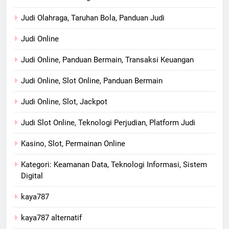
Judi Olahraga, Taruhan Bola, Panduan Judi
Judi Online
Judi Online, Panduan Bermain, Transaksi Keuangan
Judi Online, Slot Online, Panduan Bermain
Judi Online, Slot, Jackpot
Judi Slot Online, Teknologi Perjudian, Platform Judi
Kasino, Slot, Permainan Online
Kategori: Keamanan Data, Teknologi Informasi, Sistem
Digital
kaya787
kaya787 alternatif