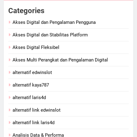
Categories
Akses Digital dan Pengalaman Pengguna
Akses Digital dan Stabilitas Platform
Akses Digital Fleksibel
Akses Multi Perangkat dan Pengalaman Digital
alternatif edwinslot
alternatif kaya787
alternatif laris4d
alternatif link edwinslot
alternatif link laris4d
Analisis Data & Performa