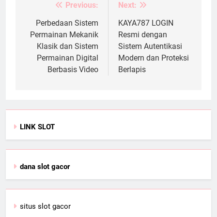
Previous:
Next:
Post
navigation
Perbedaan Sistem
KAYA787 LOGIN
Permainan Mekanik
Resmi dengan
Klasik dan Sistem
Sistem Autentikasi
Permainan Digital
Modern dan Proteksi
Berbasis Video
Berlapis
LINK SLOT
dana slot gacor
situs slot gacor