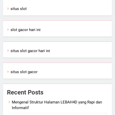
situs slot
slot gacor hari ini
situs slot gacor hari ini
situs slot gacor
Recent Posts
Mengenal Struktur Halaman LEBAH4D yang Rapi dan
Informatif