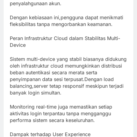
penyalahgunaan akun.
Dengan kebiasaan ini,pengguna dapat menikmati
fleksibilitas tanpa mengorbankan keamanan.
Peran Infrastruktur Cloud dalam Stabilitas Multi-
Device
Sistem multi-device yang stabil biasanya didukung
oleh infrastruktur cloud memungkinkan distribusi
beban autentikasi secara merata serta
penyimpanan data sesi terpusat.Dengan load
balancing,server tetap responsif meskipun terjadi
banyak login simultan.
Monitoring real-time juga memastikan setiap
aktivitas login terpantau tanpa mengganggu
performa sistem secara keseluruhan.
Dampak terhadap User Experience