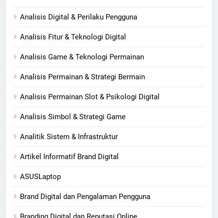
Analisis Digital & Perilaku Pengguna
Analisis Fitur & Teknologi Digital
Analisis Game & Teknologi Permainan
Analisis Permainan & Strategi Bermain
Analisis Permainan Slot & Psikologi Digital
Analisis Simbol & Strategi Game
Analitik Sistem & Infrastruktur
Artikel Informatif Brand Digital
ASUSLaptop
Brand Digital dan Pengalaman Pengguna
Branding Digital dan Reputasi Online