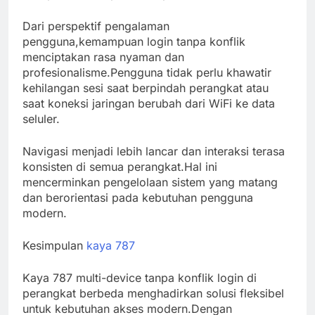
Dari perspektif pengalaman
pengguna,kemampuan login tanpa konflik
menciptakan rasa nyaman dan
profesionalisme.Pengguna tidak perlu khawatir
kehilangan sesi saat berpindah perangkat atau
saat koneksi jaringan berubah dari WiFi ke data
seluler.
Navigasi menjadi lebih lancar dan interaksi terasa
konsisten di semua perangkat.Hal ini
mencerminkan pengelolaan sistem yang matang
dan berorientasi pada kebutuhan pengguna
modern.
Kesimpulan
kaya 787
Kaya 787 multi-device tanpa konflik login di
perangkat berbeda menghadirkan solusi fleksibel
untuk kebutuhan akses modern.Dengan