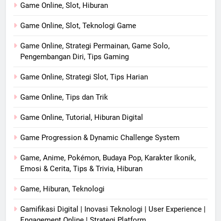
Game Online, Slot, Hiburan
Game Online, Slot, Teknologi Game
Game Online, Strategi Permainan, Game Solo,
Pengembangan Diri, Tips Gaming
Game Online, Strategi Slot, Tips Harian
Game Online, Tips dan Trik
Game Online, Tutorial, Hiburan Digital
Game Progression & Dynamic Challenge System
Game, Anime, Pokémon, Budaya Pop, Karakter Ikonik,
Emosi & Cerita, Tips & Trivia, Hiburan
Game, Hiburan, Teknologi
Gamifikasi Digital | Inovasi Teknologi | User Experience |
Engagement Online | Strategi Platform