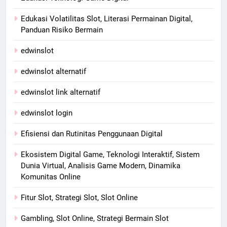
Edukasi Volatilitas Slot, Literasi Permainan Digital,
Panduan Risiko Bermain
edwinslot
edwinslot alternatif
edwinslot link alternatif
edwinslot login
Efisiensi dan Rutinitas Penggunaan Digital
Ekosistem Digital Game, Teknologi Interaktif, Sistem
Dunia Virtual, Analisis Game Modern, Dinamika
Komunitas Online
Fitur Slot, Strategi Slot, Slot Online
Gambling, Slot Online, Strategi Bermain Slot