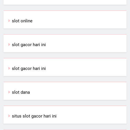
slot online
slot gacor hari ini
slot gacor hari ini
slot dana
situs slot gacor hari ini