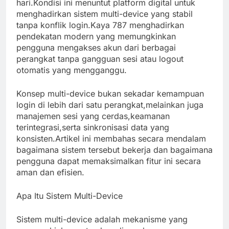
hari.Kondisi ini menuntut platform digital untuk
menghadirkan sistem multi-device yang stabil
tanpa konflik login.Kaya 787 menghadirkan
pendekatan modern yang memungkinkan
pengguna mengakses akun dari berbagai
perangkat tanpa gangguan sesi atau logout
otomatis yang mengganggu.
Konsep multi-device bukan sekadar kemampuan
login di lebih dari satu perangkat,melainkan juga
manajemen sesi yang cerdas,keamanan
terintegrasi,serta sinkronisasi data yang
konsisten.Artikel ini membahas secara mendalam
bagaimana sistem tersebut bekerja dan bagaimana
pengguna dapat memaksimalkan fitur ini secara
aman dan efisien.
Apa Itu Sistem Multi-Device
Sistem multi-device adalah mekanisme yang