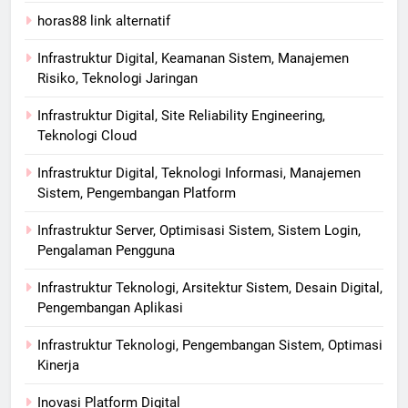
horas88 link alternatif
Infrastruktur Digital, Keamanan Sistem, Manajemen
Risiko, Teknologi Jaringan
Infrastruktur Digital, Site Reliability Engineering,
Teknologi Cloud
Infrastruktur Digital, Teknologi Informasi, Manajemen
Sistem, Pengembangan Platform
Infrastruktur Server, Optimisasi Sistem, Sistem Login,
Pengalaman Pengguna
Infrastruktur Teknologi, Arsitektur Sistem, Desain Digital,
Pengembangan Aplikasi
Infrastruktur Teknologi, Pengembangan Sistem, Optimasi
Kinerja
Inovasi Platform Digital