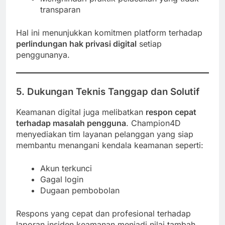
transparan
Hal ini menunjukkan komitmen platform terhadap
perlindungan hak privasi digital
setiap
penggunanya.
5.
Dukungan Teknis Tanggap dan Solutif
Keamanan digital juga melibatkan
respon cepat
terhadap masalah pengguna
. Champion4D
menyediakan tim layanan pelanggan yang siap
membantu menangani kendala keamanan seperti:
Akun terkunci
Gagal login
Dugaan pembobolan
Respons yang cepat dan profesional terhadap
laporan insiden keamanan menjadi nilai tambah