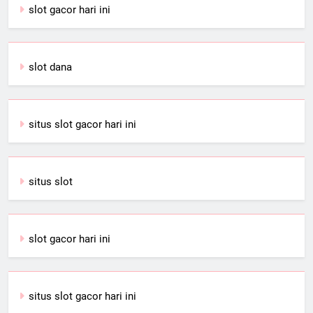
slot gacor hari ini
slot dana
situs slot gacor hari ini
situs slot
slot gacor hari ini
situs slot gacor hari ini