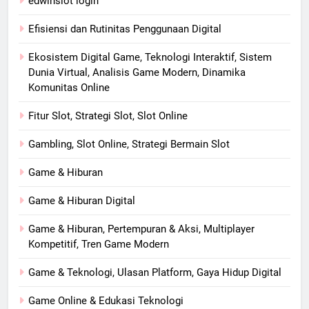
edwinslot login
Efisiensi dan Rutinitas Penggunaan Digital
Ekosistem Digital Game, Teknologi Interaktif, Sistem
Dunia Virtual, Analisis Game Modern, Dinamika
Komunitas Online
Fitur Slot, Strategi Slot, Slot Online
Gambling, Slot Online, Strategi Bermain Slot
Game & Hiburan
Game & Hiburan Digital
Game & Hiburan, Pertempuran & Aksi, Multiplayer
Kompetitif, Tren Game Modern
Game & Teknologi, Ulasan Platform, Gaya Hidup Digital
Game Online & Edukasi Teknologi