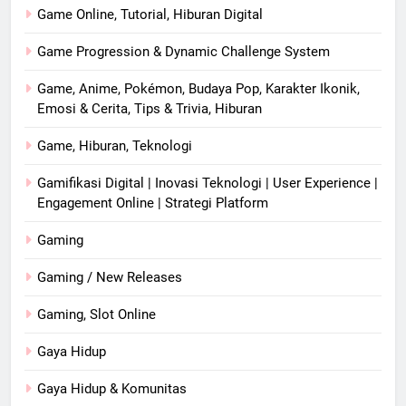
Game Online, Tutorial, Hiburan Digital
Game Progression & Dynamic Challenge System
Game, Anime, Pokémon, Budaya Pop, Karakter Ikonik,
Emosi & Cerita, Tips & Trivia, Hiburan
Game, Hiburan, Teknologi
Gamifikasi Digital | Inovasi Teknologi | User Experience |
Engagement Online | Strategi Platform
Gaming
Gaming / New Releases
Gaming, Slot Online
Gaya Hidup
Gaya Hidup & Komunitas