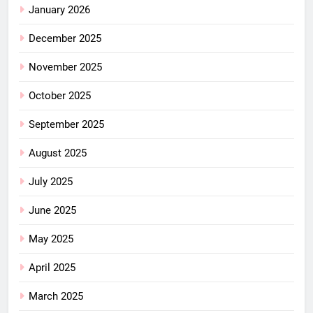
January 2026
December 2025
November 2025
October 2025
September 2025
August 2025
July 2025
June 2025
May 2025
April 2025
March 2025