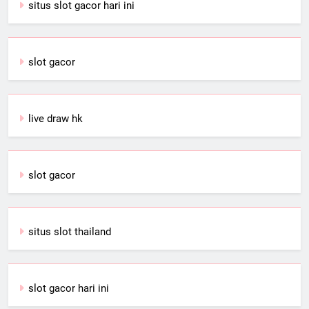
situs slot gacor hari ini
slot gacor
live draw hk
slot gacor
situs slot thailand
slot gacor hari ini