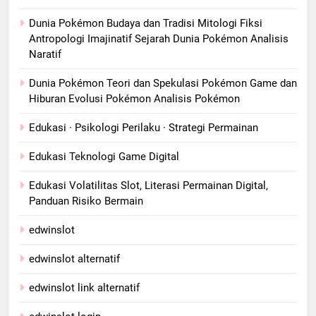
Dunia Pokémon Budaya dan Tradisi Mitologi Fiksi
Antropologi Imajinatif Sejarah Dunia Pokémon Analisis
Naratif
Dunia Pokémon Teori dan Spekulasi Pokémon Game dan
Hiburan Evolusi Pokémon Analisis Pokémon
Edukasi · Psikologi Perilaku · Strategi Permainan
Edukasi Teknologi Game Digital
Edukasi Volatilitas Slot, Literasi Permainan Digital,
Panduan Risiko Bermain
edwinslot
edwinslot alternatif
edwinslot link alternatif