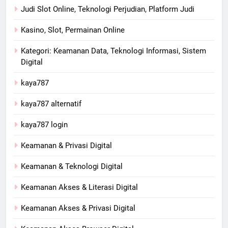
Judi Slot Online, Teknologi Perjudian, Platform Judi
Kasino, Slot, Permainan Online
Kategori: Keamanan Data, Teknologi Informasi, Sistem
Digital
kaya787
kaya787 alternatif
kaya787 login
Keamanan & Privasi Digital
Keamanan & Teknologi Digital
Keamanan Akses & Literasi Digital
Keamanan Akses & Privasi Digital