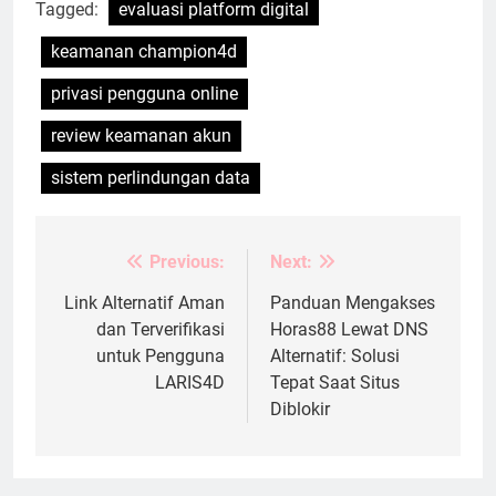
Tagged:
evaluasi platform digital
keamanan champion4d
privasi pengguna online
review keamanan akun
sistem perlindungan data
Previous:
Next:
Post
navigation
Link Alternatif Aman
Panduan Mengakses
dan Terverifikasi
Horas88 Lewat DNS
untuk Pengguna
Alternatif: Solusi
LARIS4D
Tepat Saat Situs
Diblokir