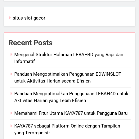
situs slot gacor
Recent Posts
Mengenal Struktur Halaman LEBAH4D yang Rapi dan
Informatif
Panduan Mengoptimalkan Penggunaan EDWINSLOT
untuk Aktivitas Harian secara Efisien
Panduan Mengoptimalkan Penggunaan LEBAH4D untuk
Aktivitas Harian yang Lebih Efisien
Memahami Fitur Utama KAYA787 untuk Pengguna Baru
KAYA787 sebagai Platform Online dengan Tampilan
yang Terorganisir