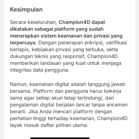
Kesimpulan
Secara keseluruhan,
Champion4D dapat
dikatakan sebagai platform yang sudah
menerapkan sistem keamanan dan privasi yang
terpercaya
. Dengan penerapan enkripsi, verifikasi
berlapis, kebijakan privasi yang terbuka, serta
dukungan teknis yang responsif, Champion4D
memberikan landasan yang kuat untuk menjaga
integritas data pengguna.
Namun, keamanan digital adalah tanggung jawab
bersama. Platform dan pengguna harus bekerja
sama agar setiap akun tetap terlindungi, dan
pengalaman digital berjalan lancar tanpa ancaman
berarti. Jika Anda mencari platform dengan
perhatian tinggi terhadap keamanan, Champion4D
layak masuk daftar pilihan utama.