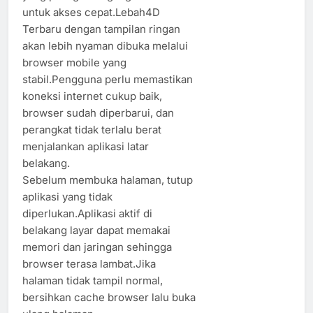
untuk akses cepat.Lebah4D
Terbaru dengan tampilan ringan
akan lebih nyaman dibuka melalui
browser mobile yang
stabil.Pengguna perlu memastikan
koneksi internet cukup baik,
browser sudah diperbarui, dan
perangkat tidak terlalu berat
menjalankan aplikasi latar
belakang.
Sebelum membuka halaman, tutup
aplikasi yang tidak
diperlukan.Aplikasi aktif di
belakang layar dapat memakai
memori dan jaringan sehingga
browser terasa lambat.Jika
halaman tidak tampil normal,
bersihkan cache browser lalu buka