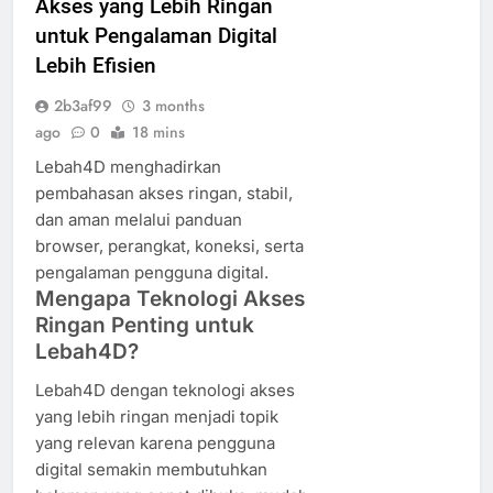
Akses yang Lebih Ringan
untuk Pengalaman Digital
Lebih Efisien
2b3af99
3 months
ago
0
18 mins
Lebah4D menghadirkan
pembahasan akses ringan, stabil,
dan aman melalui panduan
browser, perangkat, koneksi, serta
pengalaman pengguna digital.
Mengapa Teknologi Akses
Ringan Penting untuk
Lebah4D?
Lebah4D dengan teknologi akses
yang lebih ringan menjadi topik
yang relevan karena pengguna
digital semakin membutuhkan