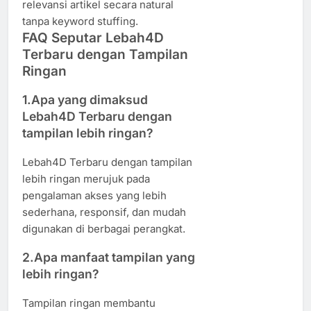
relevansi artikel secara natural
tanpa keyword stuffing.
FAQ Seputar Lebah4D
Terbaru dengan Tampilan
Ringan
1.Apa yang dimaksud
Lebah4D Terbaru dengan
tampilan lebih ringan?
Lebah4D Terbaru dengan tampilan
lebih ringan merujuk pada
pengalaman akses yang lebih
sederhana, responsif, dan mudah
digunakan di berbagai perangkat.
2.Apa manfaat tampilan yang
lebih ringan?
Tampilan ringan membantu