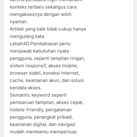
konteks terbaru sekaligus cara
mengaksesnya dengan lebih
nyaman.
Artikel yang baik tidak cukup hanya
mengulang kata
Lebah4D.Pembahasan perlu
menjawab kebutuhan nyata
pengguna, seperti tampilan ringan,
sistem responsif, akses mobile,
browser stabil, koneksi internet,
cache, keamanan akun, dan solusi
kendala akses.
Semantic keyword seperti
pembaruan tampilan, akses cepat,
mobile-friendly, pengalaman
pengguna, perangkat pribadi,
keamanan digital, dan navigasi
mudah membantu memperluas