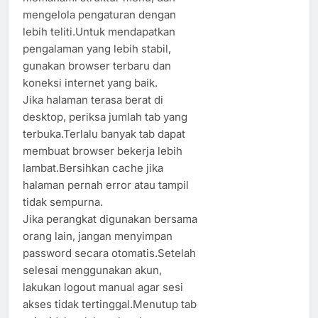
mengelola pengaturan dengan
lebih teliti.Untuk mendapatkan
pengalaman yang lebih stabil,
gunakan browser terbaru dan
koneksi internet yang baik.
Jika halaman terasa berat di
desktop, periksa jumlah tab yang
terbuka.Terlalu banyak tab dapat
membuat browser bekerja lebih
lambat.Bersihkan cache jika
halaman pernah error atau tampil
tidak sempurna.
Jika perangkat digunakan bersama
orang lain, jangan menyimpan
password secara otomatis.Setelah
selesai menggunakan akun,
lakukan logout manual agar sesi
akses tidak tertinggal.Menutup tab