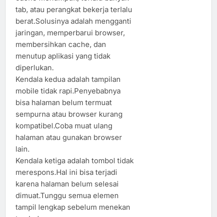
tab, atau perangkat bekerja terlalu
berat.Solusinya adalah mengganti
jaringan, memperbarui browser,
membersihkan cache, dan
menutup aplikasi yang tidak
diperlukan.
Kendala kedua adalah tampilan
mobile tidak rapi.Penyebabnya
bisa halaman belum termuat
sempurna atau browser kurang
kompatibel.Coba muat ulang
halaman atau gunakan browser
lain.
Kendala ketiga adalah tombol tidak
merespons.Hal ini bisa terjadi
karena halaman belum selesai
dimuat.Tunggu semua elemen
tampil lengkap sebelum menekan