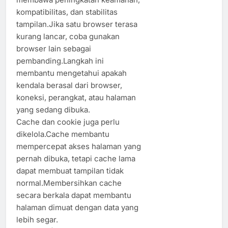
kompatibilitas, dan stabilitas
tampilan.Jika satu browser terasa
kurang lancar, coba gunakan
browser lain sebagai
pembanding.Langkah ini
membantu mengetahui apakah
kendala berasal dari browser,
koneksi, perangkat, atau halaman
yang sedang dibuka.
Cache dan cookie juga perlu
dikelola.Cache membantu
mempercepat akses halaman yang
pernah dibuka, tetapi cache lama
dapat membuat tampilan tidak
normal.Membersihkan cache
secara berkala dapat membantu
halaman dimuat dengan data yang
lebih segar.