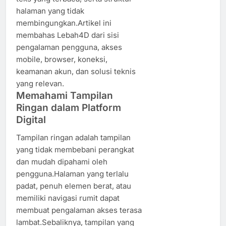
halaman yang tidak
membingungkan.Artikel ini
membahas Lebah4D dari sisi
pengalaman pengguna, akses
mobile, browser, koneksi,
keamanan akun, dan solusi teknis
yang relevan.
Memahami Tampilan
Ringan dalam Platform
Digital
Tampilan ringan adalah tampilan
yang tidak membebani perangkat
dan mudah dipahami oleh
pengguna.Halaman yang terlalu
padat, penuh elemen berat, atau
memiliki navigasi rumit dapat
membuat pengalaman akses terasa
lambat.Sebaliknya, tampilan yang