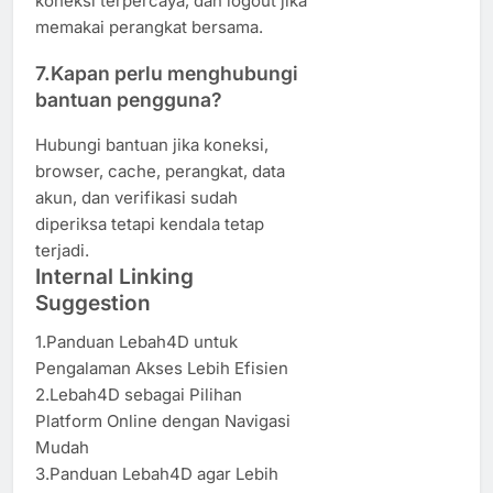
koneksi terpercaya, dan logout jika
memakai perangkat bersama.
7.Kapan perlu menghubungi
bantuan pengguna?
Hubungi bantuan jika koneksi,
browser, cache, perangkat, data
akun, dan verifikasi sudah
diperiksa tetapi kendala tetap
terjadi.
Internal Linking
Suggestion
1.Panduan Lebah4D untuk
Pengalaman Akses Lebih Efisien
2.Lebah4D sebagai Pilihan
Platform Online dengan Navigasi
Mudah
3.Panduan Lebah4D agar Lebih