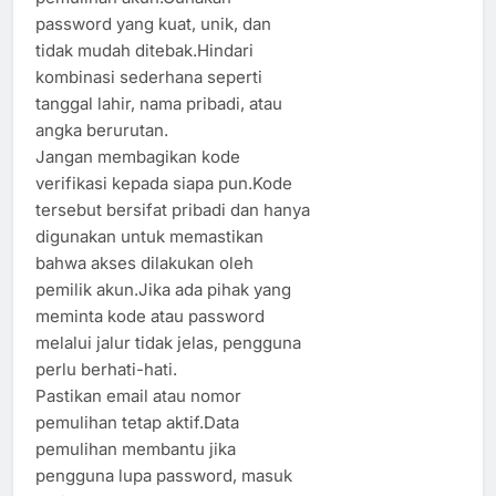
password yang kuat, unik, dan
tidak mudah ditebak.Hindari
kombinasi sederhana seperti
tanggal lahir, nama pribadi, atau
angka berurutan.
Jangan membagikan kode
verifikasi kepada siapa pun.Kode
tersebut bersifat pribadi dan hanya
digunakan untuk memastikan
bahwa akses dilakukan oleh
pemilik akun.Jika ada pihak yang
meminta kode atau password
melalui jalur tidak jelas, pengguna
perlu berhati-hati.
Pastikan email atau nomor
pemulihan tetap aktif.Data
pemulihan membantu jika
pengguna lupa password, masuk