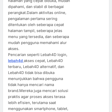
halaman yang cepat dibuka, mudah
dipahami, dan stabil di berbagai
perangkat.Dalam aktivitas online,
pengalaman pertama sering
ditentukan oleh seberapa cepat
halaman tampil, seberapa jelas
menu yang tersedia, dan seberapa
mudah pengguna memahami alur
akses.
Pencarian seperti Lebah4D login,
lebah4d
akses cepat, Lebah4D
terbaru, Lebah4D alternatif, dan
Lebah4D tidak bisa dibuka
menunjukkan bahwa pengguna
tidak hanya mencari nama
brand.Mereka juga mencari solusi
praktis agar proses akses terasa
lebih efisien, terutama saat
menggunakan smartphone, tablet,