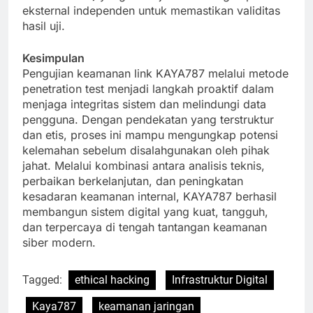
eksternal independen untuk memastikan validitas
hasil uji.
Kesimpulan
Pengujian keamanan link KAYA787 melalui metode
penetration test menjadi langkah proaktif dalam
menjaga integritas sistem dan melindungi data
pengguna. Dengan pendekatan yang terstruktur
dan etis, proses ini mampu mengungkap potensi
kelemahan sebelum disalahgunakan oleh pihak
jahat. Melalui kombinasi antara analisis teknis,
perbaikan berkelanjutan, dan peningkatan
kesadaran keamanan internal, KAYA787 berhasil
membangun sistem digital yang kuat, tangguh,
dan terpercaya di tengah tantangan keamanan
siber modern.
Tagged:
ethical hacking
Infrastruktur Digital
Kaya787
keamanan jaringan