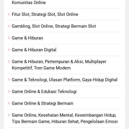
Komunitas Online
Fitur Slot, Strategi Slot, Slot Online
Gambling, Slot Online, Strategi Bermain Slot
Game & Hiburan
Game & Hiburan Digital
Game & Hiburan, Pertempuran & Aksi, Multiplayer
Kompetitif, Tren Game Modern
Game & Teknologi, Ulasan Platform, Gaya Hidup Digital
Game Online & Edukasi Teknologi
Game Online & Strategi Bermain
Game Online, Kesehatan Mental, Keseimbangan Hidup,
Tips Bermain Game, Hiburan Sehat, Pengelolaan Emosi