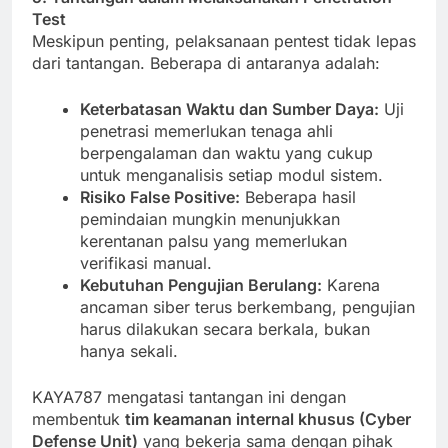
Test
Meskipun penting, pelaksanaan pentest tidak lepas
dari tantangan. Beberapa di antaranya adalah:
Keterbatasan Waktu dan Sumber Daya:
Uji
penetrasi memerlukan tenaga ahli
berpengalaman dan waktu yang cukup
untuk menganalisis setiap modul sistem.
Risiko False Positive:
Beberapa hasil
pemindaian mungkin menunjukkan
kerentanan palsu yang memerlukan
verifikasi manual.
Kebutuhan Pengujian Berulang:
Karena
ancaman siber terus berkembang, pengujian
harus dilakukan secara berkala, bukan
hanya sekali.
KAYA787 mengatasi tantangan ini dengan
membentuk
tim keamanan internal khusus (Cyber
Defense Unit)
yang bekerja sama dengan pihak