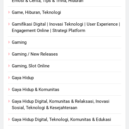
Emosi & Cerita, Tips & Trivia, Hiburan
Game, Hiburan, Teknologi
Gamifikasi Digital | Inovasi Teknologi | User Experience |
Engagement Online | Strategi Platform
Gaming
Gaming / New Releases
Gaming, Slot Online
Gaya Hidup
Gaya Hidup & Komunitas
Gaya Hidup Digital, Komunitas & Relaksasi, Inovasi
Sosial, Teknologi & Kesejahteraan
Gaya Hidup Digital, Teknologi, Komunitas & Edukasi