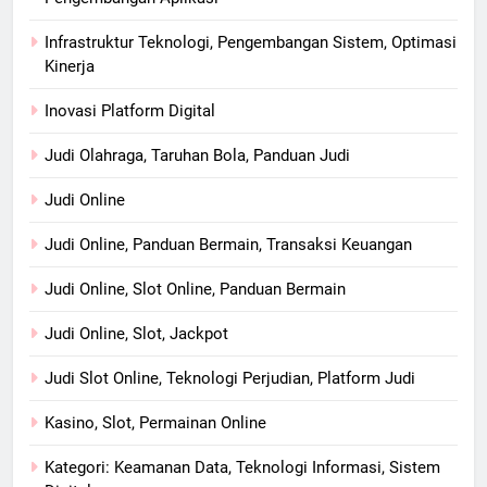
Infrastruktur Teknologi, Pengembangan Sistem, Optimasi
Kinerja
Inovasi Platform Digital
Judi Olahraga, Taruhan Bola, Panduan Judi
Judi Online
Judi Online, Panduan Bermain, Transaksi Keuangan
Judi Online, Slot Online, Panduan Bermain
Judi Online, Slot, Jackpot
Judi Slot Online, Teknologi Perjudian, Platform Judi
Kasino, Slot, Permainan Online
Kategori: Keamanan Data, Teknologi Informasi, Sistem