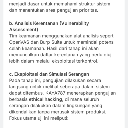
menjadi dasar untuk memahami struktur sistem
dan menentukan area pengujian prioritas.
b. Analisis Kerentanan (Vulnerability
Assessment)
Tim keamanan menggunakan alat analisis seperti
OpenVAS dan Burp Suite untuk memindai potensi
celah keamanan. Hasil dari tahap ini akan
memunculkan daftar kerentanan yang perlu diuji
lebih dalam melalui eksploitasi terkontrol.
c. Eksploitasi dan Simulasi Serangan
Pada tahap ini, pengujian dilakukan secara
langsung untuk melihat seberapa dalam sistem
dapat ditembus. KAYA787 menerapkan pengujian
berbasis
ethical hacking
, di mana seluruh
serangan dilakukan dalam lingkungan yang
dikendalikan tanpa merusak sistem produksi.
Fokus utama uji ini meliputi: