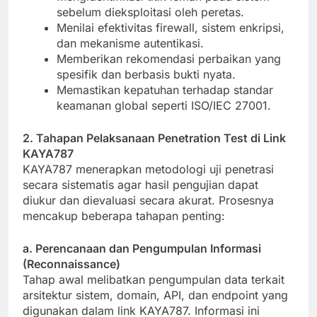
sebelum dieksploitasi oleh peretas.
Menilai efektivitas firewall, sistem enkripsi,
dan mekanisme autentikasi.
Memberikan rekomendasi perbaikan yang
spesifik dan berbasis bukti nyata.
Memastikan kepatuhan terhadap standar
keamanan global seperti ISO/IEC 27001.
2. Tahapan Pelaksanaan Penetration Test di Link
KAYA787
KAYA787 menerapkan metodologi uji penetrasi
secara sistematis agar hasil pengujian dapat
diukur dan dievaluasi secara akurat. Prosesnya
mencakup beberapa tahapan penting:
a. Perencanaan dan Pengumpulan Informasi
(Reconnaissance)
Tahap awal melibatkan pengumpulan data terkait
arsitektur sistem, domain, API, dan endpoint yang
digunakan dalam link KAYA787. Informasi ini