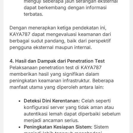
menguji seberapa jauh serangan eksternal
dapat berkembang dengan informasi
terbatas.
Dengan menerapkan ketiga pendekatan ini,
KAYA787 dapat mengevaluasi keamanan dari
berbagai sudut pandang, baik dari perspektif
pengguna eksternal maupun internal.
4. Hasil dan Dampak dari Penetration Test
Pelaksanaan penetration test di KAYA787
memberikan hasil yang signifikan dalam
peningkatan keamanan infrastruktur. Beberapa
manfaat utama yang diperoleh antara lain:
Deteksi Dini Kerentanan:
Celah seperti
konfigurasi server yang tidak aman atau
autentikasi lemah dapat diperbaiki sebelum
menjadi ancaman serius.
Peningkatan Kesiapan Sistem:
Sistem