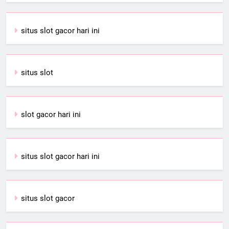
situs slot gacor hari ini
situs slot
slot gacor hari ini
situs slot gacor hari ini
situs slot gacor