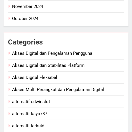
November 2024
October 2024
Categories
Akses Digital dan Pengalaman Pengguna
Akses Digital dan Stabilitas Platform
Akses Digital Fleksibel
Akses Multi Perangkat dan Pengalaman Digital
alternatif edwinslot
alternatif kaya787
alternatif laris4d