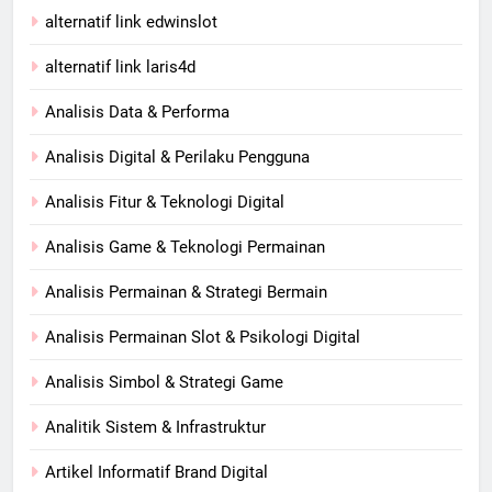
alternatif link edwinslot
alternatif link laris4d
Analisis Data & Performa
Analisis Digital & Perilaku Pengguna
Analisis Fitur & Teknologi Digital
Analisis Game & Teknologi Permainan
Analisis Permainan & Strategi Bermain
Analisis Permainan Slot & Psikologi Digital
Analisis Simbol & Strategi Game
Analitik Sistem & Infrastruktur
Artikel Informatif Brand Digital