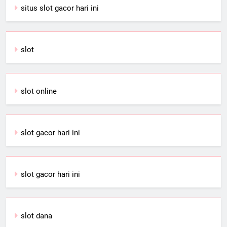
situs slot gacor hari ini
slot
slot online
slot gacor hari ini
slot gacor hari ini
slot dana