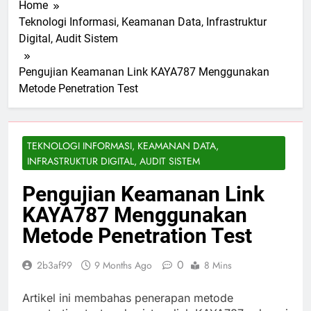
Home
Teknologi Informasi, Keamanan Data, Infrastruktur
Digital, Audit Sistem
Pengujian Keamanan Link KAYA787 Menggunakan
Metode Penetration Test
TEKNOLOGI INFORMASI, KEAMANAN DATA,
INFRASTRUKTUR DIGITAL, AUDIT SISTEM
Pengujian Keamanan Link
KAYA787 Menggunakan
Metode Penetration Test
0
2b3af99
9 Months Ago
8 Mins
Artikel ini membahas penerapan metode