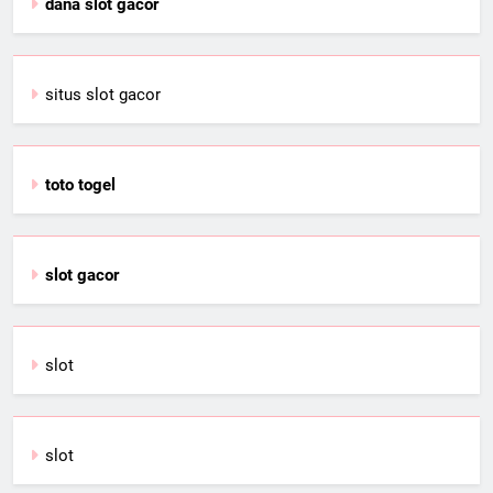
dana slot gacor
situs slot gacor
toto togel
slot gacor
slot
slot