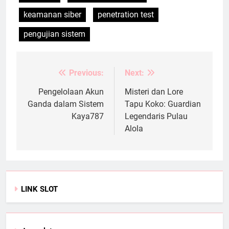
keamanan siber
penetration test
pengujian sistem
Previous:
Next:
Post
navigation
Pengelolaan Akun
Misteri dan Lore
Ganda dalam Sistem
Tapu Koko: Guardian
Kaya787
Legendaris Pulau
Alola
LINK SLOT