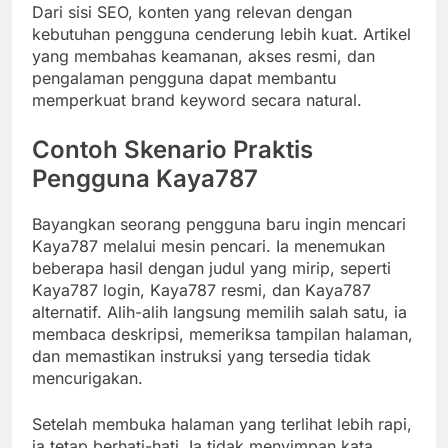
Dari sisi SEO, konten yang relevan dengan
kebutuhan pengguna cenderung lebih kuat. Artikel
yang membahas keamanan, akses resmi, dan
pengalaman pengguna dapat membantu
memperkuat brand keyword secara natural.
Contoh Skenario Praktis
Pengguna Kaya787
Bayangkan seorang pengguna baru ingin mencari
Kaya787 melalui mesin pencari. Ia menemukan
beberapa hasil dengan judul yang mirip, seperti
Kaya787 login, Kaya787 resmi, dan Kaya787
alternatif. Alih-alih langsung memilih salah satu, ia
membaca deskripsi, memeriksa tampilan halaman,
dan memastikan instruksi yang tersedia tidak
mencurigakan.
Setelah membuka halaman yang terlihat lebih rapi,
ia tetap berhati-hati. Ia tidak menyimpan kata