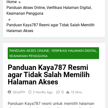
Home
Panduan Akses Online, Verifikasi Halaman Digital,
Keamanan Pengguna
Panduan Kaya787 Resmi agar Tidak Salah Memilih
Halaman Akses
PANDUAN AKSES ONLINE, VERIFIKASI HALAMAN DIGITAL,
KEAMANAN PENGGUNA
Panduan Kaya787 Resmi
agar Tidak Salah Memilih
Halaman Akses
0
2b3af99
2 Months Ago
15 Mins
Panduan Kaya787 resmi untuk memilih halaman