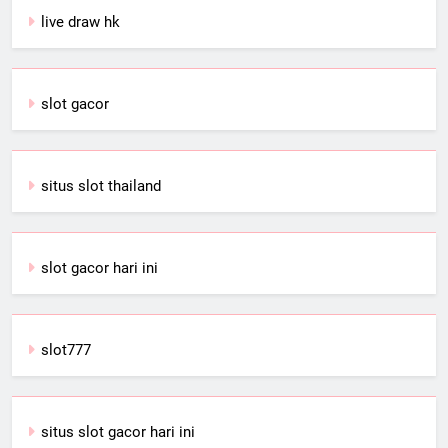
live draw hk
slot gacor
situs slot thailand
slot gacor hari ini
slot777
situs slot gacor hari ini