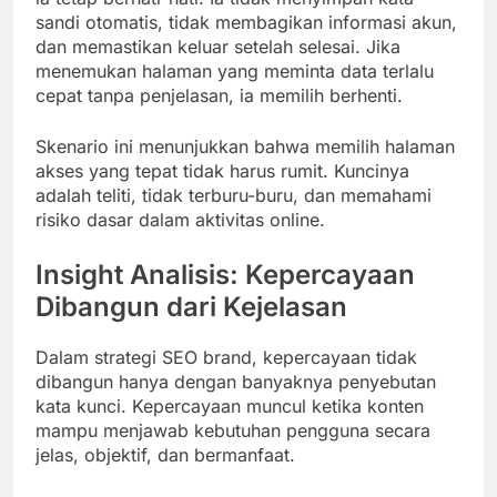
sandi otomatis, tidak membagikan informasi akun,
dan memastikan keluar setelah selesai. Jika
menemukan halaman yang meminta data terlalu
cepat tanpa penjelasan, ia memilih berhenti.
Skenario ini menunjukkan bahwa memilih halaman
akses yang tepat tidak harus rumit. Kuncinya
adalah teliti, tidak terburu-buru, dan memahami
risiko dasar dalam aktivitas online.
Insight Analisis: Kepercayaan
Dibangun dari Kejelasan
Dalam strategi SEO brand, kepercayaan tidak
dibangun hanya dengan banyaknya penyebutan
kata kunci. Kepercayaan muncul ketika konten
mampu menjawab kebutuhan pengguna secara
jelas, objektif, dan bermanfaat.