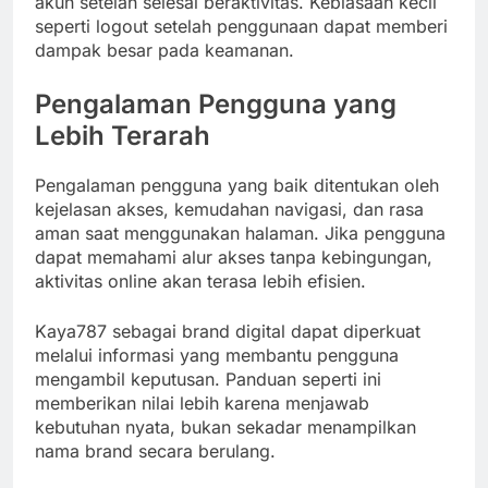
akun setelah selesai beraktivitas. Kebiasaan kecil
seperti logout setelah penggunaan dapat memberi
dampak besar pada keamanan.
Pengalaman Pengguna yang
Lebih Terarah
Pengalaman pengguna yang baik ditentukan oleh
kejelasan akses, kemudahan navigasi, dan rasa
aman saat menggunakan halaman. Jika pengguna
dapat memahami alur akses tanpa kebingungan,
aktivitas online akan terasa lebih efisien.
Kaya787 sebagai brand digital dapat diperkuat
melalui informasi yang membantu pengguna
mengambil keputusan. Panduan seperti ini
memberikan nilai lebih karena menjawab
kebutuhan nyata, bukan sekadar menampilkan
nama brand secara berulang.