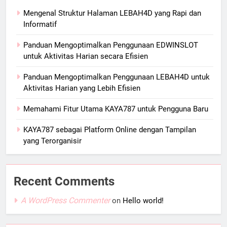
Mengenal Struktur Halaman LEBAH4D yang Rapi dan
Informatif
Panduan Mengoptimalkan Penggunaan EDWINSLOT
untuk Aktivitas Harian secara Efisien
Panduan Mengoptimalkan Penggunaan LEBAH4D untuk
Aktivitas Harian yang Lebih Efisien
Memahami Fitur Utama KAYA787 untuk Pengguna Baru
KAYA787 sebagai Platform Online dengan Tampilan
yang Terorganisir
Recent Comments
A WordPress Commenter
on
Hello world!