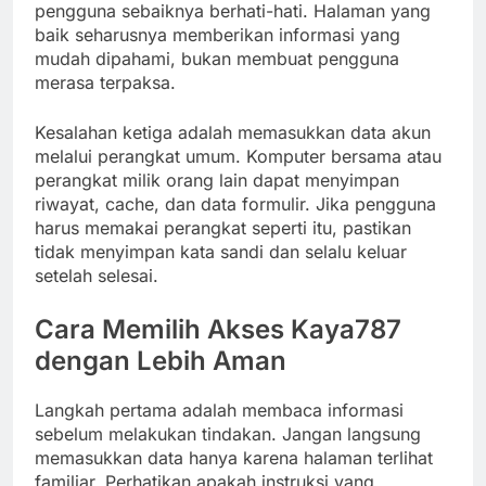
pengguna sebaiknya berhati-hati. Halaman yang
baik seharusnya memberikan informasi yang
mudah dipahami, bukan membuat pengguna
merasa terpaksa.
Kesalahan ketiga adalah memasukkan data akun
melalui perangkat umum. Komputer bersama atau
perangkat milik orang lain dapat menyimpan
riwayat, cache, dan data formulir. Jika pengguna
harus memakai perangkat seperti itu, pastikan
tidak menyimpan kata sandi dan selalu keluar
setelah selesai.
Cara Memilih Akses Kaya787
dengan Lebih Aman
Langkah pertama adalah membaca informasi
sebelum melakukan tindakan. Jangan langsung
memasukkan data hanya karena halaman terlihat
familiar. Perhatikan apakah instruksi yang