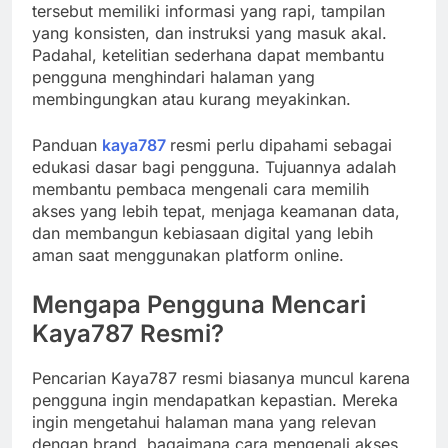
tersebut memiliki informasi yang rapi, tampilan
yang konsisten, dan instruksi yang masuk akal.
Padahal, ketelitian sederhana dapat membantu
pengguna menghindari halaman yang
membingungkan atau kurang meyakinkan.
Panduan
kaya787
resmi perlu dipahami sebagai
edukasi dasar bagi pengguna. Tujuannya adalah
membantu pembaca mengenali cara memilih
akses yang lebih tepat, menjaga keamanan data,
dan membangun kebiasaan digital yang lebih
aman saat menggunakan platform online.
Mengapa Pengguna Mencari
Kaya787 Resmi?
Pencarian Kaya787 resmi biasanya muncul karena
pengguna ingin mendapatkan kepastian. Mereka
ingin mengetahui halaman mana yang relevan
dengan brand, bagaimana cara mengenali akses