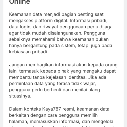
Online
Keamanan data menjadi bagian penting saat
mengakses platform digital. Informasi pribadi,
data login, dan riwayat penggunaan perlu dijaga
agar tidak mudah disalahgunakan. Pengguna
sebaiknya memahami bahwa keamanan bukan
hanya bergantung pada sistem, tetapi juga pada
kebiasaan pribadi.
Jangan membagikan informasi akun kepada orang
lain, termasuk kepada pihak yang mengaku dapat
membantu tanpa kejelasan identitas. Jika ada
permintaan data yang terasa tidak wajar,
pengguna perlu berhenti dan menilai ulang
situasinya.
Dalam konteks Kaya787 resmi, keamanan data
berkaitan dengan cara pengguna memilih
halaman, memasukkan informasi, dan mengelola