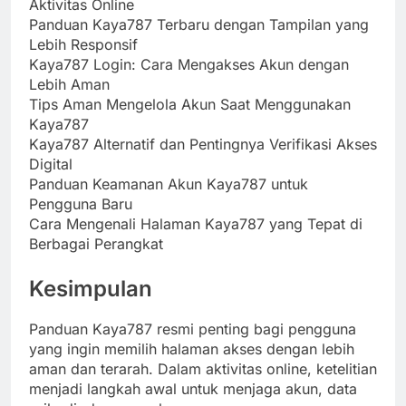
Aktivitas Online
Panduan Kaya787 Terbaru dengan Tampilan yang
Lebih Responsif
Kaya787 Login: Cara Mengakses Akun dengan
Lebih Aman
Tips Aman Mengelola Akun Saat Menggunakan
Kaya787
Kaya787 Alternatif dan Pentingnya Verifikasi Akses
Digital
Panduan Keamanan Akun Kaya787 untuk
Pengguna Baru
Cara Mengenali Halaman Kaya787 yang Tepat di
Berbagai Perangkat
Kesimpulan
Panduan Kaya787 resmi penting bagi pengguna
yang ingin memilih halaman akses dengan lebih
aman dan terarah. Dalam aktivitas online, ketelitian
menjadi langkah awal untuk menjaga akun, data