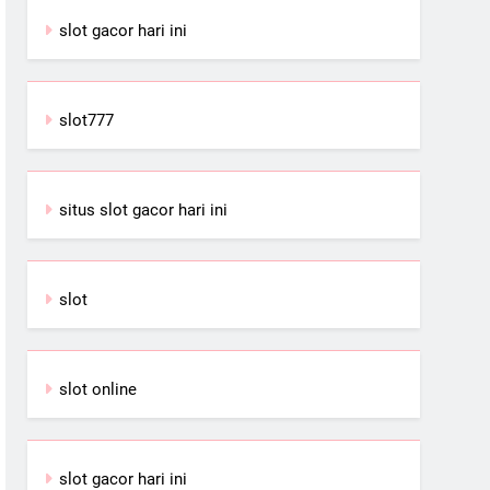
slot gacor hari ini
slot777
situs slot gacor hari ini
slot
slot online
slot gacor hari ini