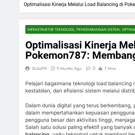
Optimalisasi Kinerja Melalui Load Balancing di Po
INFRASTRUKTUR TEKNOLOGI, PENGEMBANGAN SISTEM, OPTIMAS
Optimalisasi Kinerja Me
Pokemon787: Membangun
0
2b3af99
9 Months Ago
7 Mins
Pelajari bagaimana teknologi load balanci
kestabilan, dan efisiensi sistem melalui dist
Dalam dunia digital yang terus berkembang,
dalam mempertahankan kepuasan pengguna. 
pengguna besar dan aktivitas tinggi, menjaga
Salah satu solusi paling efektif yang banya
balancing
, yaitu teknologi untuk membagi be