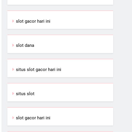
slot gacor hari ini
slot dana
situs slot gacor hari ini
situs slot
slot gacor hari ini