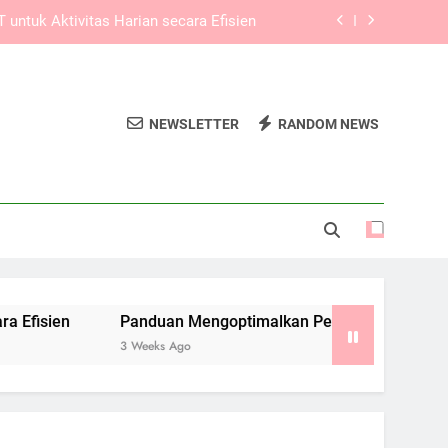
tuk Aktivitas Harian secara Efisien
 Aktivitas Harian yang Lebih Efisien
 Utama KAYA787 untuk Pengguna Baru
NEWSLETTER
RANDOM NEWS
man LEBAH4D yang Rapi dan Informatif
Kenyamanan Sehari-Hari.
tuk Aktivitas Harian secara Efisien
 Aktivitas Harian yang Lebih Efisien
 Utama KAYA787 untuk Pengguna Baru
Panduan Mengoptimalkan Penggunaan LEBAH4D untuk Aktiv
3 Weeks Ago