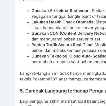
Gunakan Arsitektur Redundan:
Sediaka
kegagalan tunggal (single point of failur
Lakukan Health Check Otomatis:
Siste
lintas hanya diarahkan ke server yang a
Gunakan CDN (Content Delivery Netwo
dan mengurangi beban server pusat.
Pantau Trafik Secara Real-Time:
Monito
beban dan melakukan penyesuaian cepa
Gunakan Teknologi Cloud Auto-Scaling
bertambah otomatis saat beban meningk
Langkah-langkah ini tidak hanya meningkatk
teknis Pokemon787 agar mampu berkembang 
5. Dampak Langsung terhadap Penga
Bagi pengguna akhir, manfaat load balancing