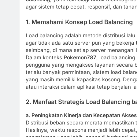
agar sistem tetap cepat, responsif, dan tahan
1. Memahami Konsep Load Balancing
Load balancing adalah metode distribusi lalu
agar tidak ada satu server pun yang bekerja 
seimbang, di mana setiap server menangani 
Dalam konteks
Pokemon787
, load balancing
pengguna yang mengakses layanan secara b
terlalu banyak permintaan, sistem load bala
yang masih memiliki kapasitas kosong. Denga
atau interaksi dalam aplikasi tetap berjalan
2. Manfaat Strategis Load Balancing
a. Peningkatan Kinerja dan Kecepatan Akses
Distribusi beban secara merata memastikan t
Hasilnya, waktu respons menjadi lebih cep