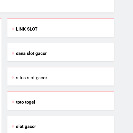
LINK SLOT
dana slot gacor
situs slot gacor
toto togel
slot gacor