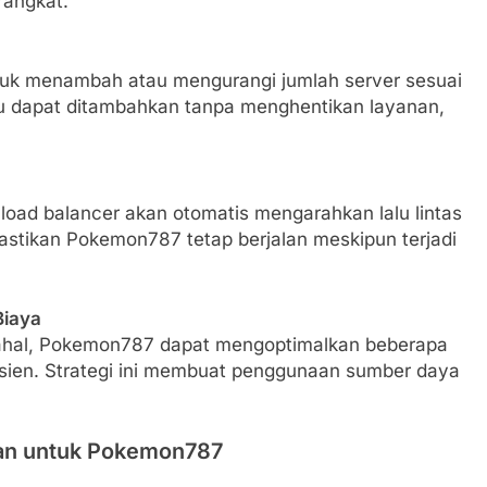
rangkat.
uk menambah atau mengurangi jumlah server sesuai
aru dapat ditambahkan tanpa menghentikan layanan,
load balancer akan otomatis mengarahkan lalu lintas
mastikan Pokemon787 tetap berjalan meskipun terjadi
Biaya
ahal, Pokemon787 dapat mengoptimalkan beberapa
isien. Strategi ini membuat penggunaan sumber daya
van untuk Pokemon787