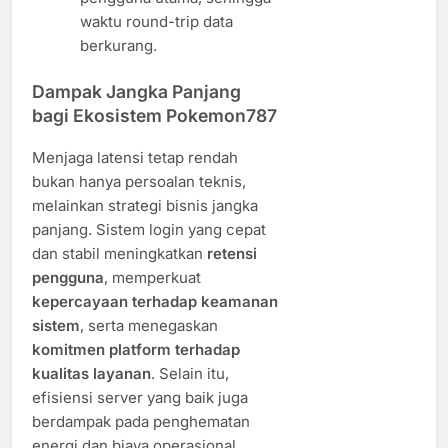
waktu round-trip data
berkurang.
Dampak Jangka Panjang
bagi Ekosistem Pokemon787
Menjaga latensi tetap rendah
bukan hanya persoalan teknis,
melainkan strategi bisnis jangka
panjang. Sistem login yang cepat
dan stabil meningkatkan
retensi
pengguna
, memperkuat
kepercayaan terhadap keamanan
sistem
, serta menegaskan
komitmen platform terhadap
kualitas layanan
. Selain itu,
efisiensi server yang baik juga
berdampak pada penghematan
energi dan biaya operasional