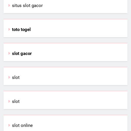
situs slot gacor
toto togel
slot gacor
slot
slot
slot online