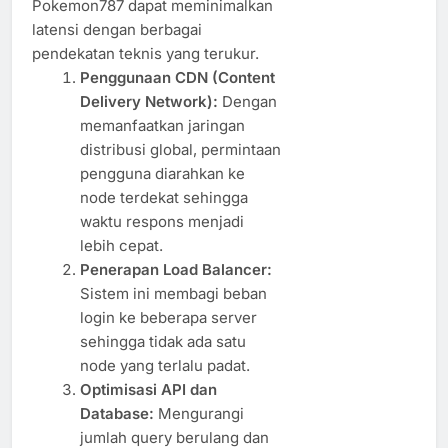
Pokemon787 dapat meminimalkan
latensi dengan berbagai
pendekatan teknis yang terukur.
Penggunaan CDN (Content
Delivery Network):
Dengan
memanfaatkan jaringan
distribusi global, permintaan
pengguna diarahkan ke
node terdekat sehingga
waktu respons menjadi
lebih cepat.
Penerapan Load Balancer:
Sistem ini membagi beban
login ke beberapa server
sehingga tidak ada satu
node yang terlalu padat.
Optimisasi API dan
Database:
Mengurangi
jumlah query berulang dan