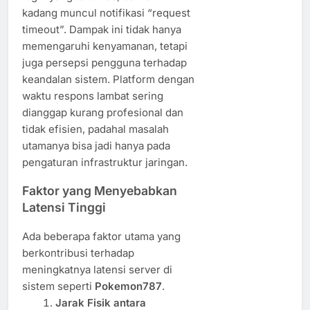
kadang muncul notifikasi “request
timeout”. Dampak ini tidak hanya
memengaruhi kenyamanan, tetapi
juga persepsi pengguna terhadap
keandalan sistem. Platform dengan
waktu respons lambat sering
dianggap kurang profesional dan
tidak efisien, padahal masalah
utamanya bisa jadi hanya pada
pengaturan infrastruktur jaringan.
Faktor yang Menyebabkan
Latensi Tinggi
Ada beberapa faktor utama yang
berkontribusi terhadap
meningkatnya latensi server di
sistem seperti
Pokemon787
.
Jarak Fisik antara