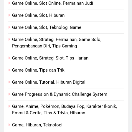
Game Online, Slot Online, Permainan Judi
Game Online, Slot, Hiburan
Game Online, Slot, Teknologi Game
Game Online, Strategi Permainan, Game Solo,
Pengembangan Diri, Tips Gaming
Game Online, Strategi Slot, Tips Harian
Game Online, Tips dan Trik
Game Online, Tutorial, Hiburan Digital
Game Progression & Dynamic Challenge System
Game, Anime, Pokémon, Budaya Pop, Karakter Ikonik,
Emosi & Cerita, Tips & Trivia, Hiburan
Game, Hiburan, Teknologi