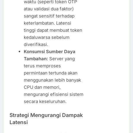
waktu (seperti token OTP
atau validasi dua faktor)
sangat sensitif terhadap
keterlambatan. Latensi
tinggi dapat membuat token
kedaluwarsa sebelum
diverifikasi.
Konsumsi Sumber Daya
Tambahan:
Server yang
terus memproses
permintaan tertunda akan
menggunakan lebih banyak
CPU dan memori,
mengurangi efisiensi sistem
secara keseluruhan.
Strategi Mengurangi Dampak
Latensi