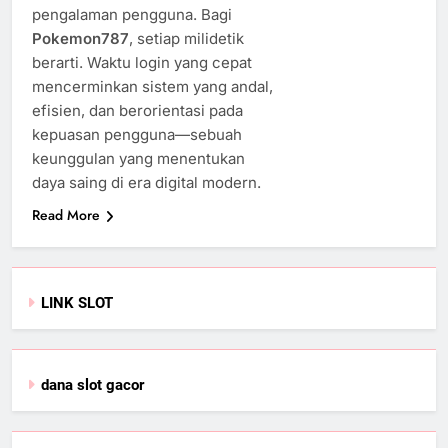
pengalaman pengguna. Bagi
Pokemon787
, setiap milidetik
berarti. Waktu login yang cepat
mencerminkan sistem yang andal,
efisien, dan berorientasi pada
kepuasan pengguna—sebuah
keunggulan yang menentukan
daya saing di era digital modern.
Read More
LINK SLOT
dana slot gacor