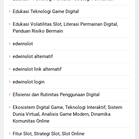
Edukasi Teknologi Game Digital
Edukasi Volatilitas Slot, Literasi Permainan Digital,
Panduan Risiko Bermain
edwinslot
edwinslot alternatif
edwinslot link alternatif
edwinslot login
Efisiensi dan Rutinitas Penggunaan Digital
Ekosistem Digital Game, Teknologi Interaktif, Sistem
Dunia Virtual, Analisis Game Modern, Dinamika
Komunitas Online
Fitur Slot, Strategi Slot, Slot Online