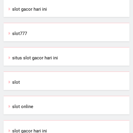
slot gacor hari ini
slot777
situs slot gacor hari ini
slot
slot online
slot gacor hari ini