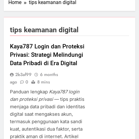
Home
tips keamanan digital
tips keamanan digital
Kaya787 Login dan Proteksi
Privasi: Strategi Melindungi
Data Pribadi di Era Digital
2b3af99
6 months
ago
0
8 mins
Panduan lengkap
Kaya787 login
dan proteksi privasi
— tips praktis
menjaga data pribadi dan identitas
digital saat mengakses akun,
termasuk penggunaan kata sandi
kuat, autentikasi dua faktor, serta
praktik aman di internet. Artikel