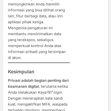
memungkinkan Anda memilih
informasi yang bisa dilihat orang
lain, fitur berbagi data, atau izin
aplikasi pihak ketiga.
Mengelola pengaturan ini
membantu meminimalkan data
yang terekspos, sekaligus
memperkuat kontrol Anda atas
informasi pribadi yang tersimpan
di akun.
Kesimpulan
Privasi adalah bagian penting dari
keamanan digital
, terutama ketika
Anda melakukan
Kaya787 login
.
Dengan menerapkan kata sandi
kuat, mengaktifkan MFA, waspada
terhadap phishing, memperbarui