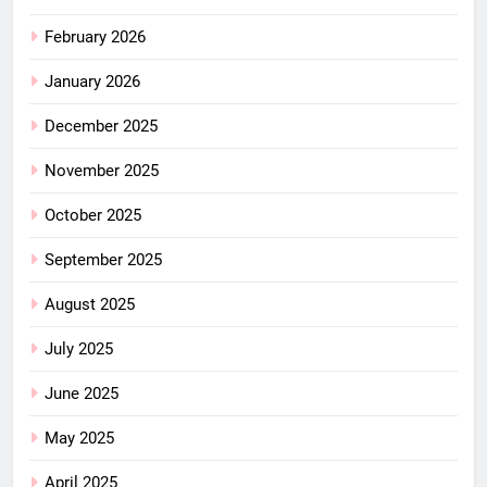
February 2026
January 2026
December 2025
November 2025
October 2025
September 2025
August 2025
July 2025
June 2025
May 2025
April 2025