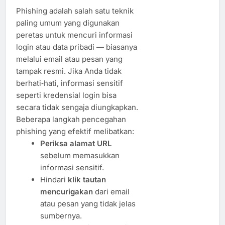
Phishing adalah salah satu teknik
paling umum yang digunakan
peretas untuk mencuri informasi
login atau data pribadi — biasanya
melalui email atau pesan yang
tampak resmi. Jika Anda tidak
berhati‑hati, informasi sensitif
seperti kredensial login bisa
secara tidak sengaja diungkapkan.
Beberapa langkah pencegahan
phishing yang efektif melibatkan:
Periksa alamat URL
sebelum memasukkan
informasi sensitif.
Hindari
klik tautan
mencurigakan
dari email
atau pesan yang tidak jelas
sumbernya.