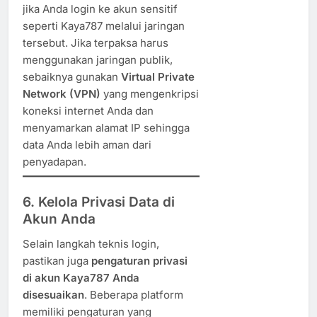
jika Anda login ke akun sensitif
seperti Kaya787 melalui jaringan
tersebut. Jika terpaksa harus
menggunakan jaringan publik,
sebaiknya gunakan
Virtual Private
Network (VPN)
yang mengenkripsi
koneksi internet Anda dan
menyamarkan alamat IP sehingga
data Anda lebih aman dari
penyadapan.
6. Kelola Privasi Data di
Akun Anda
Selain langkah teknis login,
pastikan juga
pengaturan privasi
di akun Kaya787 Anda
disesuaikan
. Beberapa platform
memiliki pengaturan yang