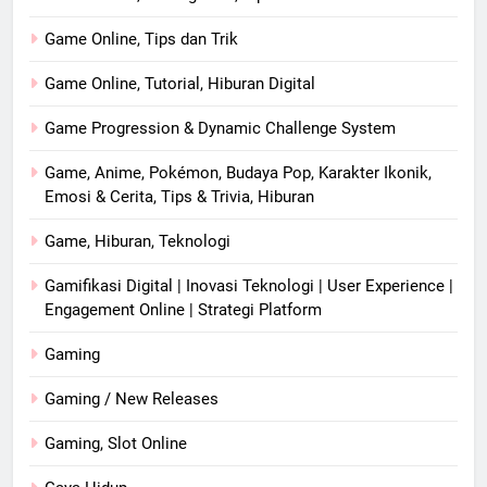
Game Online, Tips dan Trik
Game Online, Tutorial, Hiburan Digital
Game Progression & Dynamic Challenge System
Game, Anime, Pokémon, Budaya Pop, Karakter Ikonik,
Emosi & Cerita, Tips & Trivia, Hiburan
Game, Hiburan, Teknologi
Gamifikasi Digital | Inovasi Teknologi | User Experience |
Engagement Online | Strategi Platform
Gaming
Gaming / New Releases
Gaming, Slot Online