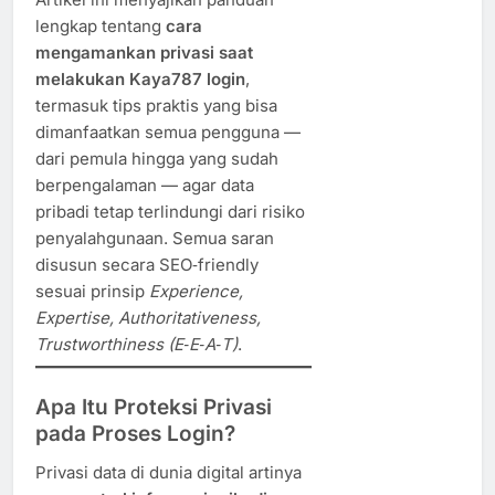
lengkap tentang
cara
mengamankan privasi saat
melakukan Kaya787 login
,
termasuk tips praktis yang bisa
dimanfaatkan semua pengguna —
dari pemula hingga yang sudah
berpengalaman — agar data
pribadi tetap terlindungi dari risiko
penyalahgunaan. Semua saran
disusun secara SEO‑friendly
sesuai prinsip
Experience,
Expertise, Authoritativeness,
Trustworthiness (E‑E‑A‑T)
.
Apa Itu Proteksi Privasi
pada Proses Login?
Privasi data di dunia digital artinya