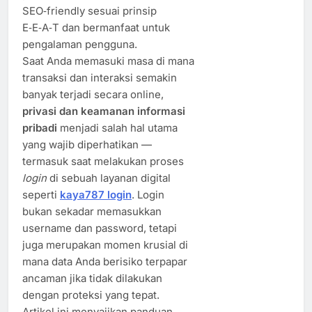
SEO‑friendly sesuai prinsip
E‑E‑A‑T dan bermanfaat untuk
pengalaman pengguna.
Saat Anda memasuki masa di mana
transaksi dan interaksi semakin
banyak terjadi secara online,
privasi dan keamanan informasi
pribadi
menjadi salah hal utama
yang wajib diperhatikan —
termasuk saat melakukan proses
login
di sebuah layanan digital
seperti
kaya787 login
. Login
bukan sekadar memasukkan
username dan password, tetapi
juga merupakan momen krusial di
mana data Anda berisiko terpapar
ancaman jika tidak dilakukan
dengan proteksi yang tepat.
Artikel ini menyajikan panduan