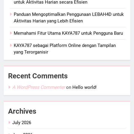
untuk Aktivitas Harian secara Efisien
Panduan Mengoptimalkan Penggunaan LEBAH4D untuk
Aktivitas Harian yang Lebih Efisien
Memahami Fitur Utama KAYA787 untuk Pengguna Baru
KAYA787 sebagai Platform Online dengan Tampilan
yang Terorganisir
Recent Comments
A WordPress Commenter
on
Hello world!
Archives
July 2026