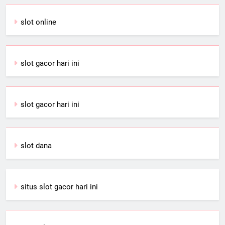
slot online
slot gacor hari ini
slot gacor hari ini
slot dana
situs slot gacor hari ini