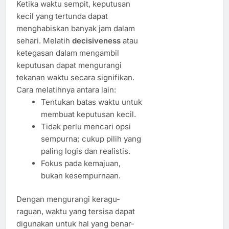
Ketika waktu sempit, keputusan
kecil yang tertunda dapat
menghabiskan banyak jam dalam
sehari. Melatih
decisiveness
atau
ketegasan dalam mengambil
keputusan dapat mengurangi
tekanan waktu secara signifikan.
Cara melatihnya antara lain:
Tentukan batas waktu untuk
membuat keputusan kecil.
Tidak perlu mencari opsi
sempurna; cukup pilih yang
paling logis dan realistis.
Fokus pada kemajuan,
bukan kesempurnaan.
Dengan mengurangi keragu-
raguan, waktu yang tersisa dapat
digunakan untuk hal yang benar-