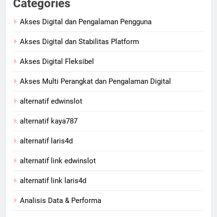
Categories
Akses Digital dan Pengalaman Pengguna
Akses Digital dan Stabilitas Platform
Akses Digital Fleksibel
Akses Multi Perangkat dan Pengalaman Digital
alternatif edwinslot
alternatif kaya787
alternatif laris4d
alternatif link edwinslot
alternatif link laris4d
Analisis Data & Performa