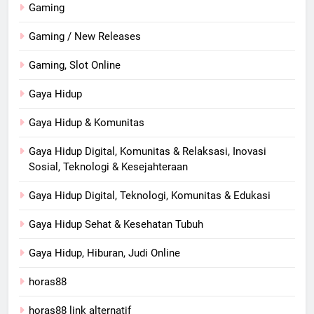
Gaming
Gaming / New Releases
Gaming, Slot Online
Gaya Hidup
Gaya Hidup & Komunitas
Gaya Hidup Digital, Komunitas & Relaksasi, Inovasi
Sosial, Teknologi & Kesejahteraan
Gaya Hidup Digital, Teknologi, Komunitas & Edukasi
Gaya Hidup Sehat & Kesehatan Tubuh
Gaya Hidup, Hiburan, Judi Online
horas88
horas88 link alternatif