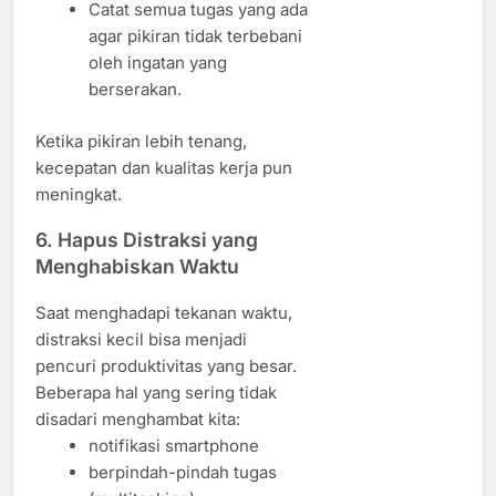
Catat semua tugas yang ada
agar pikiran tidak terbebani
oleh ingatan yang
berserakan.
Ketika pikiran lebih tenang,
kecepatan dan kualitas kerja pun
meningkat.
6. Hapus Distraksi yang
Menghabiskan Waktu
Saat menghadapi tekanan waktu,
distraksi kecil bisa menjadi
pencuri produktivitas yang besar.
Beberapa hal yang sering tidak
disadari menghambat kita:
notifikasi smartphone
berpindah-pindah tugas