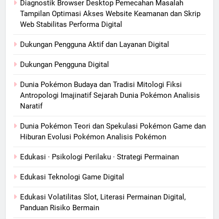
Diagnostik Browser Desktop Pemecahan Masalah
Tampilan Optimasi Akses Website Keamanan dan Skrip
Web Stabilitas Performa Digital
Dukungan Pengguna Aktif dan Layanan Digital
Dukungan Pengguna Digital
Dunia Pokémon Budaya dan Tradisi Mitologi Fiksi
Antropologi Imajinatif Sejarah Dunia Pokémon Analisis
Naratif
Dunia Pokémon Teori dan Spekulasi Pokémon Game dan
Hiburan Evolusi Pokémon Analisis Pokémon
Edukasi · Psikologi Perilaku · Strategi Permainan
Edukasi Teknologi Game Digital
Edukasi Volatilitas Slot, Literasi Permainan Digital,
Panduan Risiko Bermain