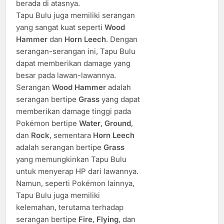
berada di atasnya.
Tapu Bulu juga memiliki serangan
yang sangat kuat seperti
Wood
Hammer
dan
Horn Leech
. Dengan
serangan-serangan ini, Tapu Bulu
dapat memberikan damage yang
besar pada lawan-lawannya.
Serangan
Wood Hammer
adalah
serangan bertipe
Grass
yang dapat
memberikan damage tinggi pada
Pokémon bertipe
Water
,
Ground
,
dan
Rock
, sementara
Horn Leech
adalah serangan bertipe
Grass
yang memungkinkan Tapu Bulu
untuk menyerap HP dari lawannya.
Namun, seperti Pokémon lainnya,
Tapu Bulu juga memiliki
kelemahan, terutama terhadap
serangan bertipe
Fire
,
Flying
, dan