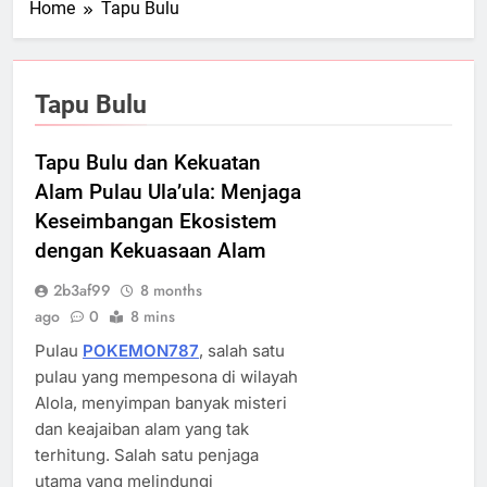
Home
Tapu Bulu
Tapu Bulu
Tapu Bulu dan Kekuatan
Alam Pulau Ula’ula: Menjaga
Keseimbangan Ekosistem
dengan Kekuasaan Alam
2b3af99
8 months
ago
0
8 mins
Pulau
POKEMON787
, salah satu
pulau yang mempesona di wilayah
Alola, menyimpan banyak misteri
dan keajaiban alam yang tak
terhitung. Salah satu penjaga
utama yang melindungi