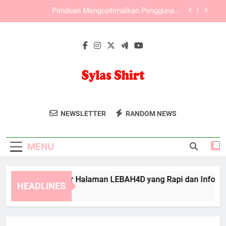
Skip
Panduan Mengoptimalkan Penggunaan LEBAH4D
to
untuk Aktivitas Harian yang Lebih Efisien
content
Memahami Fitur Utama KAYA787 untuk Pengguna
Baru
Mengenal Struktur Halaman LEBAH4D yang Rapi
dan Informatif
Panduan Mengoptimalkan Penggunaan
EDWINSLOT untuk Aktivitas Harian secara Efisien
Sylas Shirt
Panduan Mengoptimalkan Penggunaan LEBAH4D
Tampil Gaya Dengan Koleksi Kaus Dari
untuk Aktivitas Harian yang Lebih Efisien
NEWSLETTER
RANDOM NEWS
Sylas Shirt. Desain Trendi Untuk
Memahami Fitur Utama KAYA787 untuk Pengguna
Baru
Kenyamanan Sehari-Hari.
MENU
ngenal Struktur Halaman LEBAH4D yang Rapi dan Informatif
HEADLINES
Weeks Ago