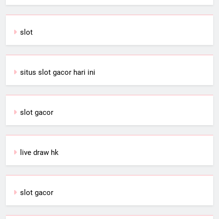
slot
situs slot gacor hari ini
slot gacor
live draw hk
slot gacor