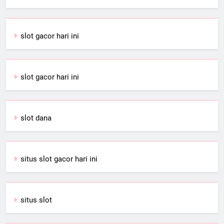
slot gacor hari ini
slot gacor hari ini
slot dana
situs slot gacor hari ini
situs slot