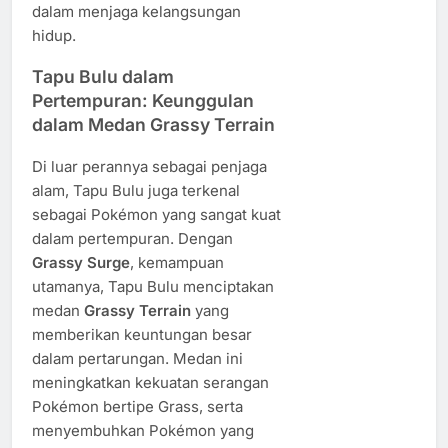
dalam menjaga kelangsungan
hidup.
Tapu Bulu dalam
Pertempuran: Keunggulan
dalam Medan Grassy Terrain
Di luar perannya sebagai penjaga
alam, Tapu Bulu juga terkenal
sebagai Pokémon yang sangat kuat
dalam pertempuran. Dengan
Grassy Surge
, kemampuan
utamanya, Tapu Bulu menciptakan
medan
Grassy Terrain
yang
memberikan keuntungan besar
dalam pertarungan. Medan ini
meningkatkan kekuatan serangan
Pokémon bertipe Grass, serta
menyembuhkan Pokémon yang