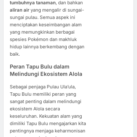
tumbuhnya tanaman
, dan bahkan
aliran air
yang mengalir di sungai-
sungai pulau. Semua aspek ini
menciptakan keseimbangan alam
yang memungkinkan berbagai
spesies Pokémon dan makhluk
hidup lainnya berkembang dengan
baik.
Peran Tapu Bulu dalam
Melindungi Ekosistem Alola
Sebagai penjaga Pulau Ula’ula,
Tapu Bulu memiliki peran yang
sangat penting dalam melindungi
ekosistem Alola secara
keseluruhan. Kekuatan alam yang
dimiliki Tapu Bulu mengajarkan kita
pentingnya menjaga keharmonisan