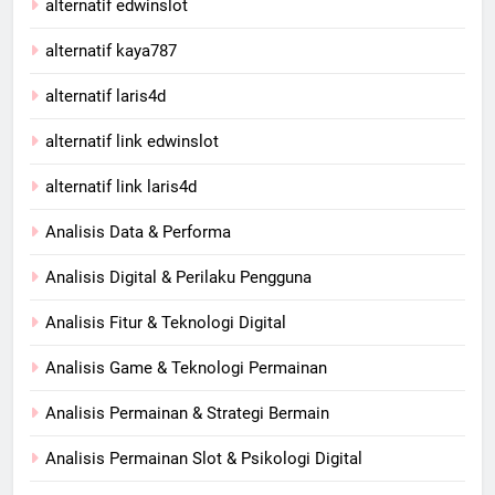
alternatif edwinslot
alternatif kaya787
alternatif laris4d
alternatif link edwinslot
alternatif link laris4d
Analisis Data & Performa
Analisis Digital & Perilaku Pengguna
Analisis Fitur & Teknologi Digital
Analisis Game & Teknologi Permainan
Analisis Permainan & Strategi Bermain
Analisis Permainan Slot & Psikologi Digital