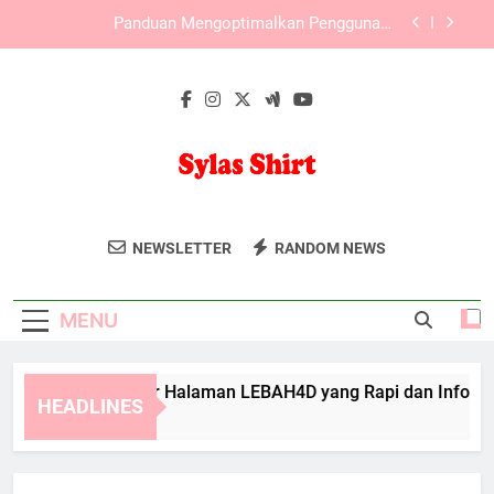
Skip
Panduan Mengoptimalkan Penggunaan LEBAH4D
to
untuk Aktivitas Harian yang Lebih Efisien
content
Memahami Fitur Utama KAYA787 untuk Pengguna
Baru
Mengenal Struktur Halaman LEBAH4D yang Rapi
dan Informatif
Panduan Mengoptimalkan Penggunaan
EDWINSLOT untuk Aktivitas Harian secara Efisien
Sylas Shirt
Panduan Mengoptimalkan Penggunaan LEBAH4D
Tampil Gaya Dengan Koleksi Kaus Dari
untuk Aktivitas Harian yang Lebih Efisien
NEWSLETTER
RANDOM NEWS
Sylas Shirt. Desain Trendi Untuk
Memahami Fitur Utama KAYA787 untuk Pengguna
Baru
Kenyamanan Sehari-Hari.
MENU
ngenal Struktur Halaman LEBAH4D yang Rapi dan Informatif
HEADLINES
Weeks Ago