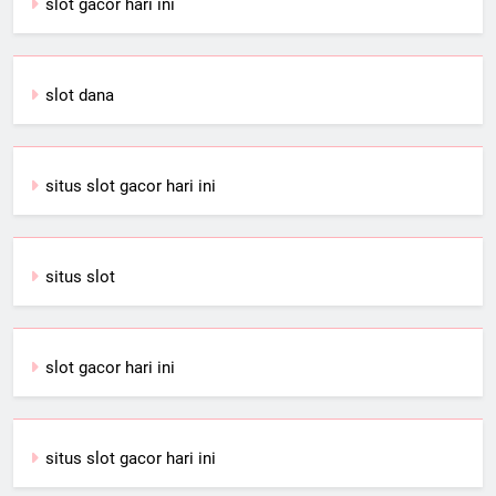
slot gacor hari ini
slot dana
situs slot gacor hari ini
situs slot
slot gacor hari ini
situs slot gacor hari ini