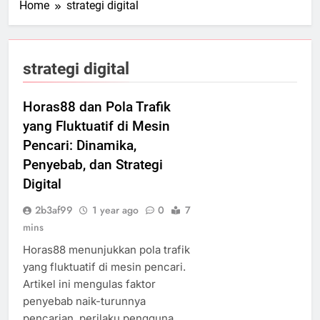
Home
strategi digital
strategi digital
Horas88 dan Pola Trafik
yang Fluktuatif di Mesin
Pencari: Dinamika,
Penyebab, dan Strategi
Digital
2b3af99
1 year ago
0
7
mins
Horas88 menunjukkan pola trafik
yang fluktuatif di mesin pencari.
Artikel ini mengulas faktor
penyebab naik-turunnya
pencarian, perilaku pengguna,