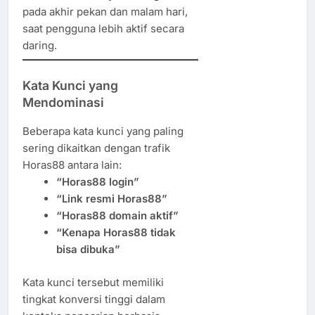
pada akhir pekan dan malam hari,
saat pengguna lebih aktif secara
daring.
Kata Kunci yang
Mendominasi
Beberapa kata kunci yang paling
sering dikaitkan dengan trafik
Horas88 antara lain:
“Horas88 login”
“Link resmi Horas88”
“Horas88 domain aktif”
“Kenapa Horas88 tidak
bisa dibuka”
Kata kunci tersebut memiliki
tingkat konversi tinggi dalam