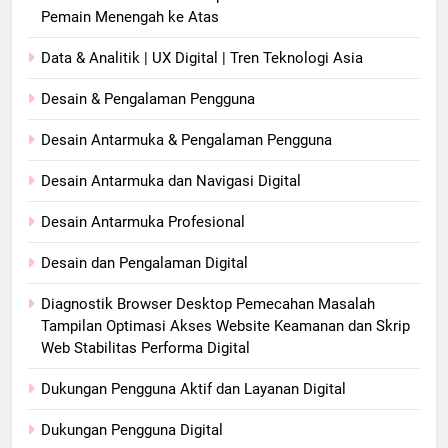
Pemain Menengah ke Atas
Data & Analitik | UX Digital | Tren Teknologi Asia
Desain & Pengalaman Pengguna
Desain Antarmuka & Pengalaman Pengguna
Desain Antarmuka dan Navigasi Digital
Desain Antarmuka Profesional
Desain dan Pengalaman Digital
Diagnostik Browser Desktop Pemecahan Masalah
Tampilan Optimasi Akses Website Keamanan dan Skrip
Web Stabilitas Performa Digital
Dukungan Pengguna Aktif dan Layanan Digital
Dukungan Pengguna Digital