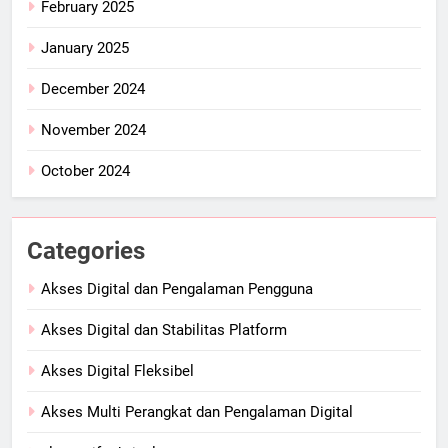
February 2025
January 2025
December 2024
November 2024
October 2024
Categories
Akses Digital dan Pengalaman Pengguna
Akses Digital dan Stabilitas Platform
Akses Digital Fleksibel
Akses Multi Perangkat dan Pengalaman Digital