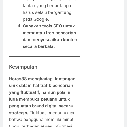
tautan yang benar tanpa
harus selalu bergantung
pada Google.
Gunakan tools SEO untuk
memantau tren pencarian
dan menyesuaikan konten
secara berkala.
Kesimpulan
Horas88 menghadapi tantangan
unik dalam hal trafik pencarian
yang fluktuatif, namun pola ini
juga membuka peluang untuk
penguatan brand digital secara
strategis.
Fluktuasi menunjukkan
bahwa pengguna memiliki minat
tinggi terhadap akses informasi,