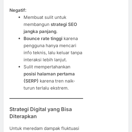
Negatif:
Membuat sulit untuk
membangun
strategi SEO
jangka panjang
.
Bounce rate tinggi
karena
pengguna hanya mencari
info teknis, lalu keluar tanpa
interaksi lebih lanjut.
Sulit mempertahankan
posisi halaman pertama
(SERP)
karena tren naik-
turun terlalu ekstrem.
Strategi Digital yang Bisa
Diterapkan
Untuk meredam dampak fluktuasi