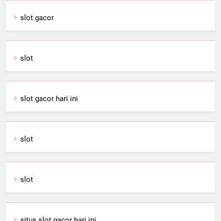
slot gacor
slot
slot gacor hari ini
slot
slot
situs slot gacor hari ini