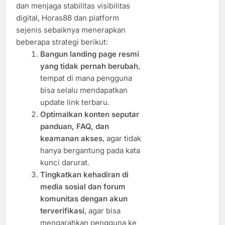
dan menjaga stabilitas visibilitas
digital, Horas88 dan platform
sejenis sebaiknya menerapkan
beberapa strategi berikut:
Bangun landing page resmi
yang tidak pernah berubah
,
tempat di mana pengguna
bisa selalu mendapatkan
update link terbaru.
Optimalkan konten seputar
panduan, FAQ, dan
keamanan akses
, agar tidak
hanya bergantung pada kata
kunci darurat.
Tingkatkan kehadiran di
media sosial dan forum
komunitas dengan akun
terverifikasi
, agar bisa
mengarahkan pengguna ke