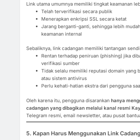
Link utama umumnya memiliki tingkat keamanan lebi
Telah terverifikasi secara publik
Menerapkan enkripsi SSL secara ketat
Jarang berganti-ganti, sehingga lebih mudah
keamanan internal
Sebaliknya, link cadangan memiliki tantangan sendir
Rentan terhadap peniruan (phishing) jika dib
verifikasi sumber
Tidak selalu memiliki reputasi domain yang 
atau sistem antivirus
Perlu kehati-hatian ekstra dari pengguna s
Oleh karena itu, pengguna disarankan
hanya mengg
cadangan yang dibagikan melalui kanal resmi Ka
Telegram resmi, email newsletter, atau pusat bantua
5. Kapan Harus Menggunakan Link Cadan