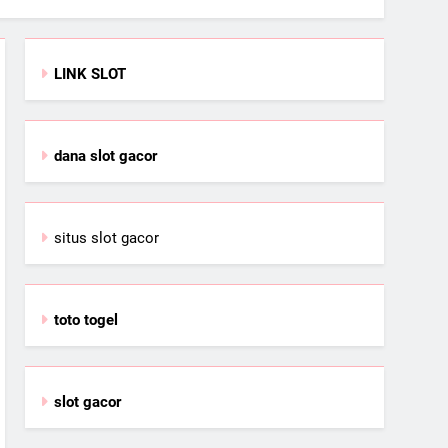
LINK SLOT
dana slot gacor
situs slot gacor
toto togel
slot gacor