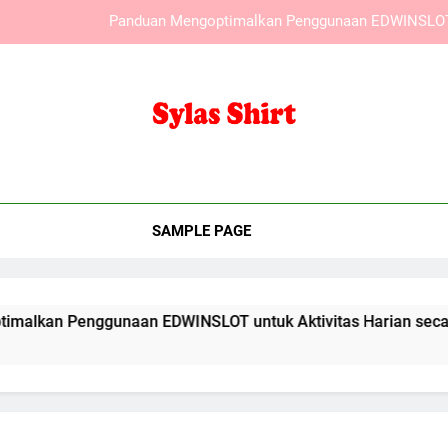
Panduan Mengoptimalkan Penggunaan EDWINSLOT un
Panduan Mengoptimalkan Penggunaan LEBAH4D untuk
Memahami Fitur
Mengenal Struktur Hala
as Shirt
a Dengan Koleksi Kaus Dari Sylas Shirt. Desain Trendi Untuk 
Panduan Mengoptimalkan Penggunaan EDWINSLOT un
SAMPLE PAGE
Panduan Mengoptimalkan Penggunaan LEBAH4D untuk
Memahami Fitur
ggunaan EDWINSLOT untuk Aktivitas Harian secara Efisien