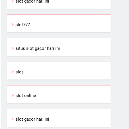
slot gacor hari ini
slot777
situs slot gacor hari ini
slot
slot online
slot gacor hari ini