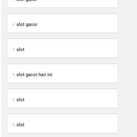
slot gacor
slot
slot gacor hari ini
slot
slot