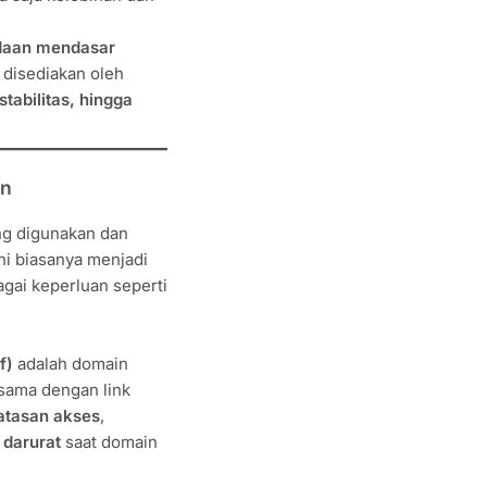
daan mendasar
disediakan oleh
 stabilitas, hingga
an
g digunakan dan
ni biasanya menjadi
agai keperluan seperti
f)
adalah domain
sama dengan link
atasan akses
,
darurat
saat domain