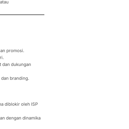
 atau
an promosi.
i.
jut dan dukungan
 dan branding.
a diblokir oleh ISP
kan dengan dinamika