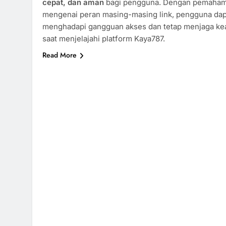
cepat, dan aman
bagi pengguna. Dengan pemaham
mengenai peran masing-masing link, pengguna dapa
menghadapi gangguan akses dan tetap menjaga kea
saat menjelajahi platform Kaya787.
Read More