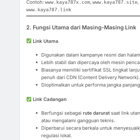
Contoh:
,
,
www.kaya787x.com
www.kaya787.site
www.kaya787.link
2. Fungsi Utama dari Masing-Masing Link
Link Utama
Digunakan dalam kampanye resmi dan halam
Lebih stabil dan dipercaya oleh mesin pencar
Biasanya memiliki sertifikat SSL tingkat lan
penuh dari CDN (Content Delivery Network).
Dioptimalkan untuk performa jangka panjang
Link Cadangan
Berfungsi sebagai
rute darurat
saat link utam
atau mengalami gangguan teknis.
Diperbarui secara berkala untuk menyesuai
regulasi lokal.