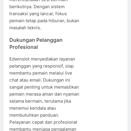
berikutnya. Dengan sistem
transaksi yang lancar, fokus
pemain tetap pada hiburan, bukan
masalah teknis.
Dukungan Pelanggan
Profesional
Edwinslot menyediakan layanan
pelanggan yang responsif, siap
membantu pemain melalui live
chat atau email. Dukungan ini
sangat penting untuk memastikan
pemain merasa aman dan nyaman
selama bermain, terutama jika
menemui kendala atau
membutuhkan panduan.
Pelayanan cepat dan profesional
membantu menjaga pengalaman