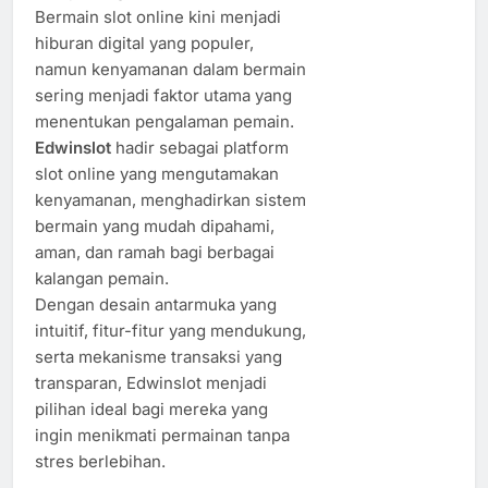
Bermain slot online kini menjadi
hiburan digital yang populer,
namun kenyamanan dalam bermain
sering menjadi faktor utama yang
menentukan pengalaman pemain.
Edwinslot
hadir sebagai platform
slot online yang mengutamakan
kenyamanan, menghadirkan sistem
bermain yang mudah dipahami,
aman, dan ramah bagi berbagai
kalangan pemain.
Dengan desain antarmuka yang
intuitif, fitur-fitur yang mendukung,
serta mekanisme transaksi yang
transparan, Edwinslot menjadi
pilihan ideal bagi mereka yang
ingin menikmati permainan tanpa
stres berlebihan.