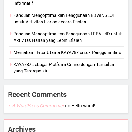
Informatif
Panduan Mengoptimalkan Penggunaan EDWINSLOT
untuk Aktivitas Harian secara Efisien
Panduan Mengoptimalkan Penggunaan LEBAH4D untuk
Aktivitas Harian yang Lebih Efisien
Memahami Fitur Utama KAYA787 untuk Pengguna Baru
KAYA787 sebagai Platform Online dengan Tampilan
yang Terorganisir
Recent Comments
A WordPress Commenter
on
Hello world!
Archives