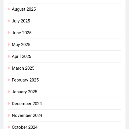
August 2025
July 2025
June 2025
May 2025
April 2025
March 2025
February 2025
January 2025
December 2024
November 2024
October 2024