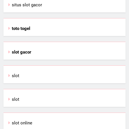
situs slot gacor
toto togel
slot gacor
slot
slot
slot online