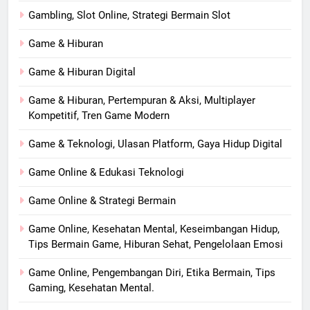
Gambling, Slot Online, Strategi Bermain Slot
Game & Hiburan
Game & Hiburan Digital
Game & Hiburan, Pertempuran & Aksi, Multiplayer
Kompetitif, Tren Game Modern
Game & Teknologi, Ulasan Platform, Gaya Hidup Digital
Game Online & Edukasi Teknologi
Game Online & Strategi Bermain
Game Online, Kesehatan Mental, Keseimbangan Hidup,
Tips Bermain Game, Hiburan Sehat, Pengelolaan Emosi
Game Online, Pengembangan Diri, Etika Bermain, Tips
Gaming, Kesehatan Mental.