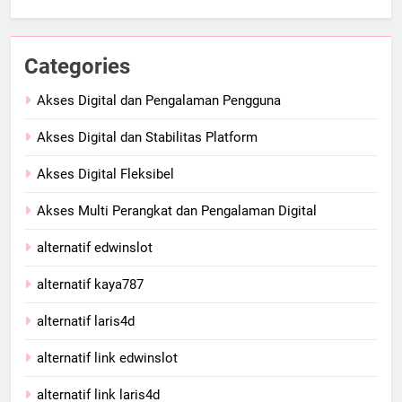
Categories
Akses Digital dan Pengalaman Pengguna
Akses Digital dan Stabilitas Platform
Akses Digital Fleksibel
Akses Multi Perangkat dan Pengalaman Digital
alternatif edwinslot
alternatif kaya787
alternatif laris4d
alternatif link edwinslot
alternatif link laris4d