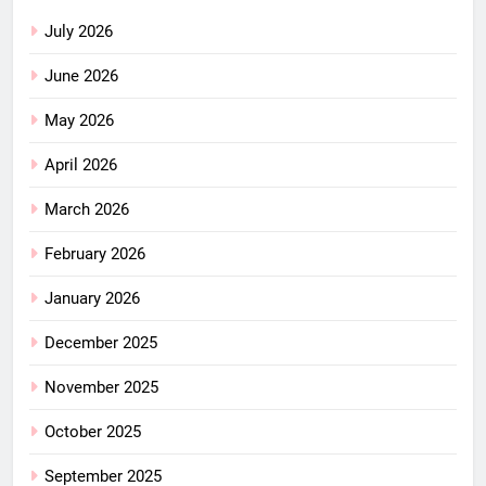
July 2026
June 2026
May 2026
April 2026
March 2026
February 2026
January 2026
December 2025
November 2025
October 2025
September 2025