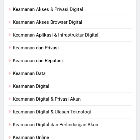
Keamanan Akses & Privasi Digital
Keamanan Akses Browser Digital
Keamanan Aplikasi & Infrastruktur Digital
Keamanan dan Privasi
Keamanan dan Reputasi
Keamanan Data
Keamanan Digital
Keamanan Digital & Privasi Akun
Keamanan Digital & Ulasan Teknologi
Keamanan Digital dan Perlindungan Akun
Keamanan Online