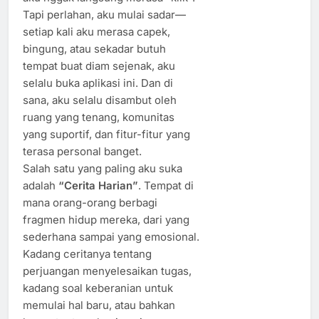
Tapi perlahan, aku mulai sadar—
setiap kali aku merasa capek,
bingung, atau sekadar butuh
tempat buat diam sejenak, aku
selalu buka aplikasi ini. Dan di
sana, aku selalu disambut oleh
ruang yang tenang, komunitas
yang suportif, dan fitur-fitur yang
terasa personal banget.
Salah satu yang paling aku suka
adalah
“Cerita Harian”
. Tempat di
mana orang-orang berbagi
fragmen hidup mereka, dari yang
sederhana sampai yang emosional.
Kadang ceritanya tentang
perjuangan menyelesaikan tugas,
kadang soal keberanian untuk
memulai hal baru, atau bahkan