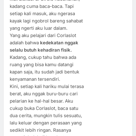
kadang cuma baca-baca. Tapi
setiap kali masuk, aku ngerasa
kayak lagi ngobrol bareng sahabat
yang ngerti aku luar dalam.
Yang aku pelajari dari Corlaslot
adalah bahwa
kedekatan nggak
selalu butuh kehadiran fisik.
Kadang, cukup tahu bahwa ada
ruang yang bisa kamu datangi
kapan saja, itu sudah jadi bentuk
kenyamanan tersendiri.
Kini, setiap kali hariku mulai terasa
berat, aku nggak buru-buru cari
pelarian ke hal-hal besar. Aku
cukup buka Corlaslot, baca satu
dua cerita, mungkin tulis sesuatu,
lalu keluar dengan perasaan yang
sedikit lebih ringan. Rasanya