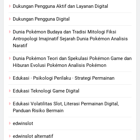
Dukungan Pengguna Aktif dan Layanan Digital
Dukungan Pengguna Digital
Dunia Pokémon Budaya dan Tradisi Mitologi Fiksi
Antropologi Imajinatif Sejarah Dunia Pokémon Analisis
Naratif
Dunia Pokémon Teori dan Spekulasi Pokémon Game dan
Hiburan Evolusi Pokémon Analisis Pokémon
Edukasi · Psikologi Perilaku · Strategi Permainan
Edukasi Teknologi Game Digital
Edukasi Volatilitas Slot, Literasi Permainan Digital,
Panduan Risiko Bermain
edwinslot
edwinslot alternatif