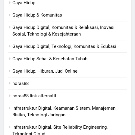
Gaya Hidup
Gaya Hidup & Komunitas
Gaya Hidup Digital, Komunitas & Relaksasi, Inovasi
Sosial, Teknologi & Kesejahteraan
Gaya Hidup Digital, Teknologi, Komunitas & Edukasi
Gaya Hidup Sehat & Kesehatan Tubuh
Gaya Hidup, Hiburan, Judi Online
horas88
horas88 link alternatif
Infrastruktur Digital, Keamanan Sistem, Manajemen
Risiko, Teknologi Jaringan
Infrastruktur Digital, Site Reliability Engineering,
Teknologi Cloud