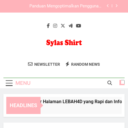
Skip
Panduan Mengoptimalkan Penggunaan LEBAH4D
to
untuk Aktivitas Harian yang Lebih Efisien
content
Memahami Fitur Utama KAYA787 untuk Pengguna
Baru
Mengenal Struktur Halaman LEBAH4D yang Rapi
dan Informatif
Panduan Mengoptimalkan Penggunaan
EDWINSLOT untuk Aktivitas Harian secara Efisien
Sylas Shirt
Panduan Mengoptimalkan Penggunaan LEBAH4D
Tampil Gaya Dengan Koleksi Kaus Dari
untuk Aktivitas Harian yang Lebih Efisien
NEWSLETTER
RANDOM NEWS
Sylas Shirt. Desain Trendi Untuk
Memahami Fitur Utama KAYA787 untuk Pengguna
Baru
Kenyamanan Sehari-Hari.
MENU
ngenal Struktur Halaman LEBAH4D yang Rapi dan Informatif
HEADLINES
Weeks Ago