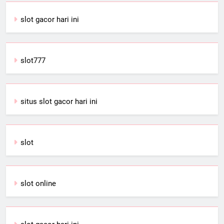
slot gacor hari ini
slot777
situs slot gacor hari ini
slot
slot online