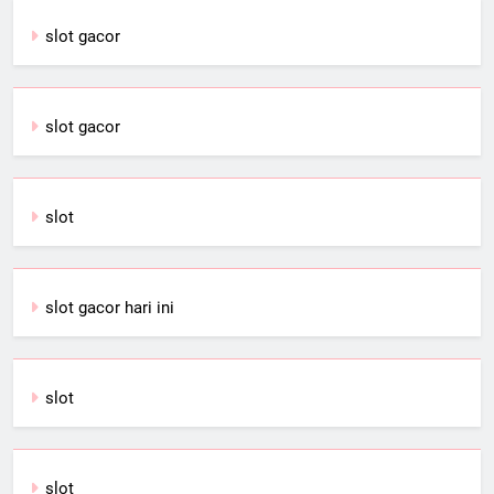
slot gacor
slot gacor
slot
slot gacor hari ini
slot
slot