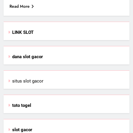
Read More
LINK SLOT
dana slot gacor
situs slot gacor
toto togel
slot gacor