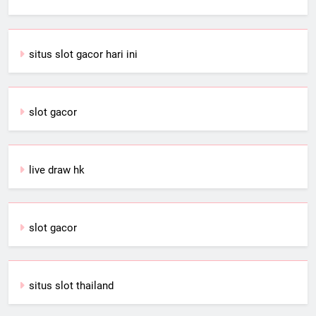
situs slot gacor hari ini
slot gacor
live draw hk
slot gacor
situs slot thailand