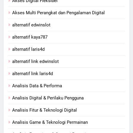
Akses Digital Fleksibel
Akses Multi Perangkat dan Pengalaman Digital
alternatif edwinslot
alternatif kaya787
alternatif laris4d
alternatif link edwinslot
alternatif link laris4d
Analisis Data & Performa
Analisis Digital & Perilaku Pengguna
Analisis Fitur & Teknologi Digital
Analisis Game & Teknologi Permainan