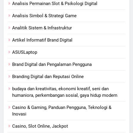
Analisis Permainan Slot & Psikologi Digital
Analisis Simbol & Strategi Game
Analitik Sistem & Infrastruktur
Artikel Informatif Brand Digital
ASUSLaptop
Brand Digital dan Pengalaman Pengguna
Branding Digital dan Reputasi Online
budaya dan kreativitas, ekonomi kreatif, seni dan
humaniora, perkembangan sosial, gaya hidup modern
Casino & Gaming, Panduan Pengguna, Teknologi &
Inovasi
Casino, Slot Online, Jackpot