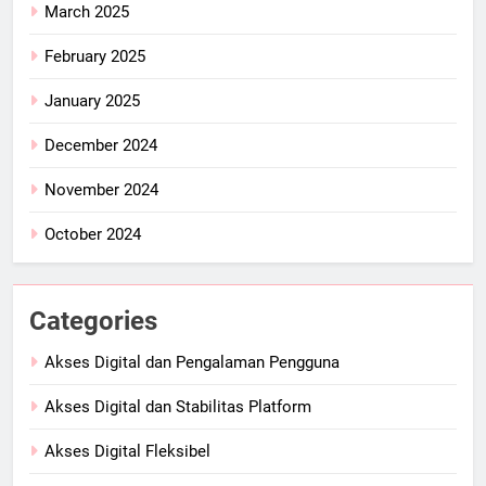
March 2025
February 2025
January 2025
December 2024
November 2024
October 2024
Categories
Akses Digital dan Pengalaman Pengguna
Akses Digital dan Stabilitas Platform
Akses Digital Fleksibel