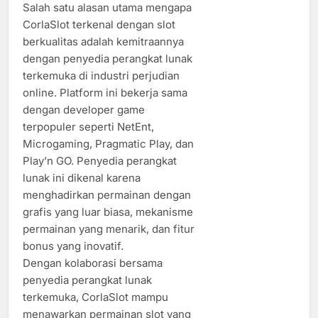
Salah satu alasan utama mengapa
CorlaSlot terkenal dengan slot
berkualitas adalah kemitraannya
dengan penyedia perangkat lunak
terkemuka di industri perjudian
online. Platform ini bekerja sama
dengan developer game
terpopuler seperti NetEnt,
Microgaming, Pragmatic Play, dan
Play’n GO. Penyedia perangkat
lunak ini dikenal karena
menghadirkan permainan dengan
grafis yang luar biasa, mekanisme
permainan yang menarik, dan fitur
bonus yang inovatif.
Dengan kolaborasi bersama
penyedia perangkat lunak
terkemuka, CorlaSlot mampu
menawarkan permainan slot yang