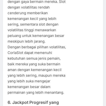
dengan gaya bermain mereka. Slot
dengan volatilitas rendah
cenderung memberikan
kemenangan kecil yang lebih
sering, sementara slot dengan
volatilitas tinggi menawarkan
peluang untuk kemenangan besar
meskipun lebih jarang.
Dengan berbagai pilihan volatilitas,
CorlaSlot dapat memenuhi
kebutuhan semua jenis pemain,
baik mereka yang suka bermain
aman dengan kemenangan kecil
yang lebih sering, maupun mereka
yang lebih suka mengejar
kemenangan besar dalam
permainan yang lebih menantang.
6.
Jackpot Progresif yang