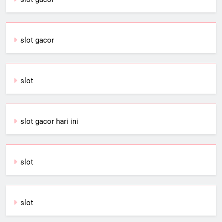
slot gacor
slot
slot gacor hari ini
slot
slot