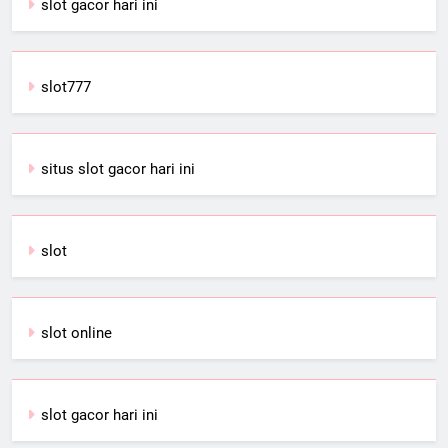
slot gacor hari ini
slot777
situs slot gacor hari ini
slot
slot online
slot gacor hari ini