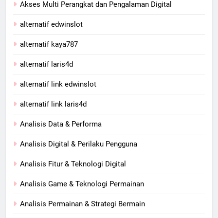
Akses Multi Perangkat dan Pengalaman Digital
alternatif edwinslot
alternatif kaya787
alternatif laris4d
alternatif link edwinslot
alternatif link laris4d
Analisis Data & Performa
Analisis Digital & Perilaku Pengguna
Analisis Fitur & Teknologi Digital
Analisis Game & Teknologi Permainan
Analisis Permainan & Strategi Bermain