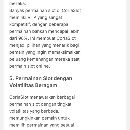
mereka.
Banyak permainan slot di CorlaSlot
memiliki RTP yang sangat
kompetitif, dengan beberapa
permainan bahkan mencapai lebih
dari 96%. Ini membuat CorlaSlot
menjadi pilihan yang menarik bagi
pemain yang ingin memaksimalkan
peluang kemenangan mereka saat
bermain slot online.
5.
Permainan Slot dengan
Volatilitas Beragam
CorlaSlot menawarkan berbagai
permainan slot dengan tingkat
volatilitas yang berbeda,
memungkinkan pemain untuk
memilih permainan yang sesuai