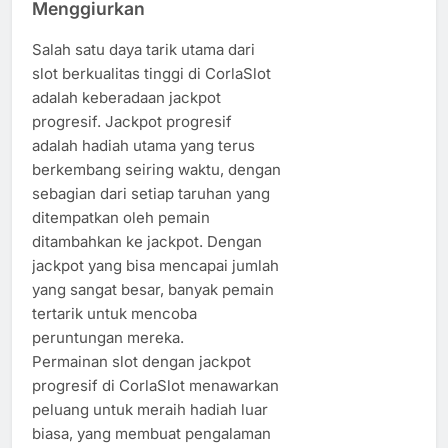
Menggiurkan
Salah satu daya tarik utama dari
slot berkualitas tinggi di CorlaSlot
adalah keberadaan jackpot
progresif. Jackpot progresif
adalah hadiah utama yang terus
berkembang seiring waktu, dengan
sebagian dari setiap taruhan yang
ditempatkan oleh pemain
ditambahkan ke jackpot. Dengan
jackpot yang bisa mencapai jumlah
yang sangat besar, banyak pemain
tertarik untuk mencoba
peruntungan mereka.
Permainan slot dengan jackpot
progresif di CorlaSlot menawarkan
peluang untuk meraih hadiah luar
biasa, yang membuat pengalaman