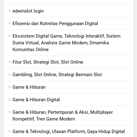
edwinslot login
Efisiensi dan Rutinitas Penggunaan Digital
Ekosistem Digital Game, Teknologi Interaktif, Sistem
Dunia Virtual, Analisis Game Modern, Dinamika
Komunitas Online
Fitur Slot, Strategi Slot, Slot Online
Gambling, Slot Online, Strategi Bermain Slot
Game & Hiburan
Game & Hiburan Digital
Game & Hiburan, Pertempuran & Aksi, Multiplayer
Kompetitif, Tren Game Modern
Game & Teknologi, Ulasan Platform, Gaya Hidup Digital