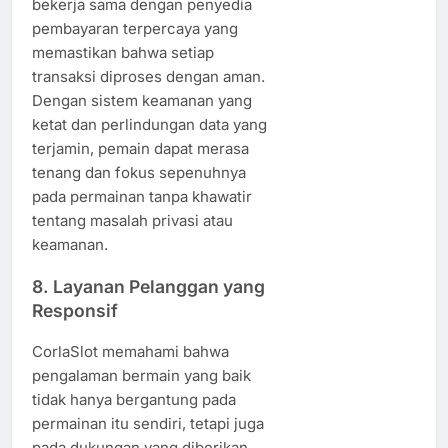
bekerja sama dengan penyedia
pembayaran terpercaya yang
memastikan bahwa setiap
transaksi diproses dengan aman.
Dengan sistem keamanan yang
ketat dan perlindungan data yang
terjamin, pemain dapat merasa
tenang dan fokus sepenuhnya
pada permainan tanpa khawatir
tentang masalah privasi atau
keamanan.
8.
Layanan Pelanggan yang
Responsif
CorlaSlot memahami bahwa
pengalaman bermain yang baik
tidak hanya bergantung pada
permainan itu sendiri, tetapi juga
pada dukungan yang diberikan