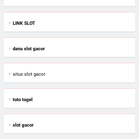
LINK SLOT
dana slot gacor
situs slot gacor
toto togel
slot gacor