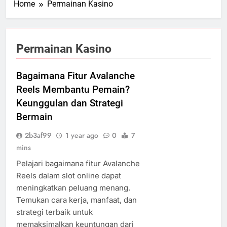
Home
Permainan Kasino
Permainan Kasino
Bagaimana Fitur Avalanche
Reels Membantu Pemain?
Keunggulan dan Strategi
Bermain
2b3af99
1 year ago
0
7
mins
Pelajari bagaimana fitur Avalanche
Reels dalam slot online dapat
meningkatkan peluang menang.
Temukan cara kerja, manfaat, dan
strategi terbaik untuk
memaksimalkan keuntungan dari