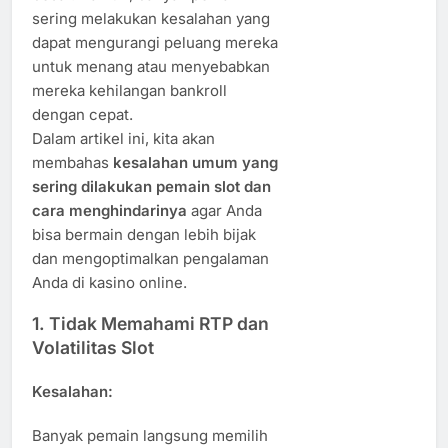
sering melakukan kesalahan yang
dapat mengurangi peluang mereka
untuk menang atau menyebabkan
mereka kehilangan bankroll
dengan cepat.
Dalam artikel ini, kita akan
membahas
kesalahan umum yang
sering dilakukan pemain slot dan
cara menghindarinya
agar Anda
bisa bermain dengan lebih bijak
dan mengoptimalkan pengalaman
Anda di kasino online.
1. Tidak Memahami RTP dan
Volatilitas Slot
Kesalahan:
Banyak pemain langsung memilih