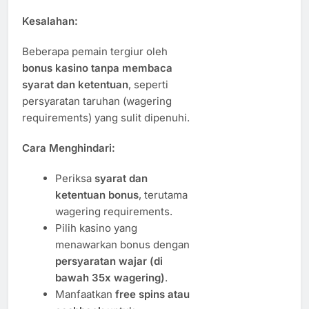
Kesalahan:
Beberapa pemain tergiur oleh
bonus kasino tanpa membaca
syarat dan ketentuan
, seperti
persyaratan taruhan (wagering
requirements) yang sulit dipenuhi.
Cara Menghindari:
Periksa
syarat dan
ketentuan bonus
, terutama
wagering requirements.
Pilih kasino yang
menawarkan bonus dengan
persyaratan wajar (di
bawah 35x wagering)
.
Manfaatkan
free spins atau