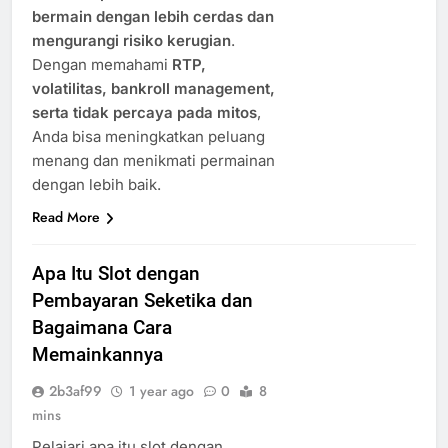
bermain dengan lebih cerdas dan
mengurangi risiko kerugian
.
Dengan memahami
RTP,
volatilitas, bankroll management,
serta tidak percaya pada mitos
,
Anda bisa meningkatkan peluang
menang dan menikmati permainan
dengan lebih baik.
Read More
Apa Itu Slot dengan
Pembayaran Seketika dan
Bagaimana Cara
Memainkannya
2b3af99
1 year ago
0
8
mins
Pelajari apa itu slot dengan