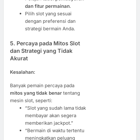
dan fitur permainan
.
Pilih slot yang sesuai
dengan preferensi dan
strategi bermain Anda.
5. Percaya pada Mitos Slot
dan Strategi yang Tidak
Akurat
Kesalahan:
Banyak pemain percaya pada
mitos yang tidak benar
tentang
mesin slot, seperti:
“Slot yang sudah lama tidak
membayar akan segera
memberikan jackpot.”
“Bermain di waktu tertentu
meningkatkan peluang