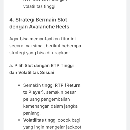
volatilitas tinggi.
4. Strategi Bermain Slot
dengan Avalanche Reels
Agar bisa memanfaatkan fitur ini
secara maksimal, berikut beberapa
strategi yang bisa diterapkan:
a. Pilih Slot dengan RTP Tinggi
dan Volatilitas Sesuai
Semakin tinggi
RTP (Return
to Player)
, semakin besar
peluang pengembalian
kemenangan dalam jangka
panjang.
Volatilitas tinggi
cocok bagi
yang ingin mengejar jackpot