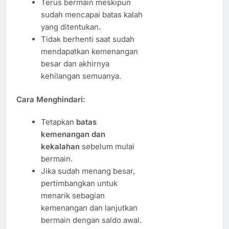
Terus bermain meskipun
sudah mencapai batas kalah
yang ditentukan.
Tidak berhenti saat sudah
mendapatkan kemenangan
besar dan akhirnya
kehilangan semuanya.
Cara Menghindari:
Tetapkan
batas
kemenangan dan
kekalahan
sebelum mulai
bermain.
Jika sudah menang besar,
pertimbangkan untuk
menarik sebagian
kemenangan dan lanjutkan
bermain dengan saldo awal.