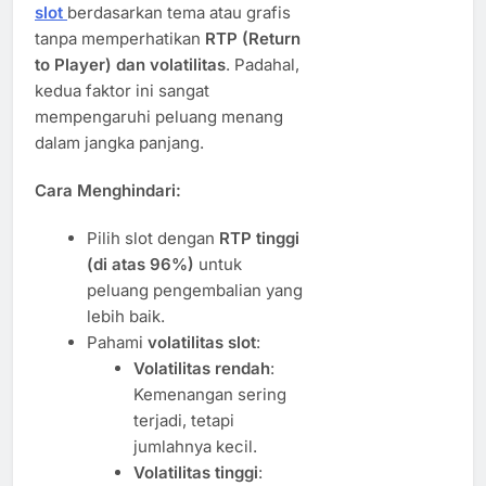
slot
berdasarkan tema atau grafis
tanpa memperhatikan
RTP (Return
to Player) dan volatilitas
. Padahal,
kedua faktor ini sangat
mempengaruhi peluang menang
dalam jangka panjang.
Cara Menghindari:
Pilih slot dengan
RTP tinggi
(di atas 96%)
untuk
peluang pengembalian yang
lebih baik.
Pahami
volatilitas slot
:
Volatilitas rendah
:
Kemenangan sering
terjadi, tetapi
jumlahnya kecil.
Volatilitas tinggi
: