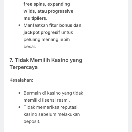
free spins, expanding
wilds, atau progressive
multipliers
.
Manfaatkan
fitur bonus dan
jackpot progresif
untuk
peluang menang lebih
besar.
7. Tidak Memilih Kasino yang
Terpercaya
Kesalahan:
Bermain di kasino yang tidak
memiliki lisensi resmi.
Tidak memeriksa reputasi
kasino sebelum melakukan
deposit.