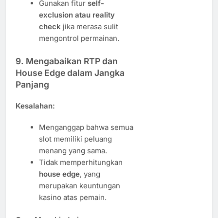
Gunakan fitur
self-
exclusion atau reality
check
jika merasa sulit
mengontrol permainan.
9. Mengabaikan RTP dan
House Edge dalam Jangka
Panjang
Kesalahan:
Menganggap bahwa semua
slot memiliki peluang
menang yang sama.
Tidak memperhitungkan
house edge
, yang
merupakan keuntungan
kasino atas pemain.