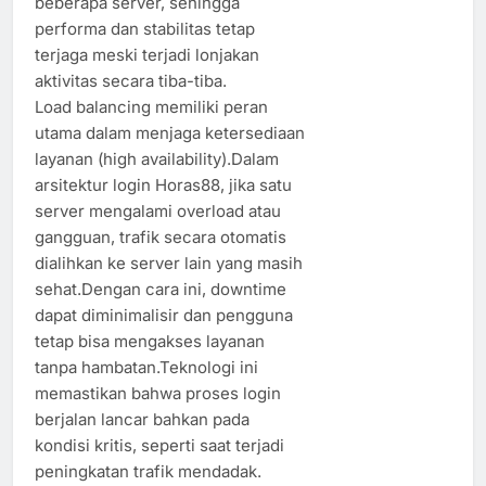
beberapa server, sehingga
performa dan stabilitas tetap
terjaga meski terjadi lonjakan
aktivitas secara tiba-tiba.
Load balancing memiliki peran
utama dalam menjaga ketersediaan
layanan (high availability).Dalam
arsitektur login Horas88, jika satu
server mengalami overload atau
gangguan, trafik secara otomatis
dialihkan ke server lain yang masih
sehat.Dengan cara ini, downtime
dapat diminimalisir dan pengguna
tetap bisa mengakses layanan
tanpa hambatan.Teknologi ini
memastikan bahwa proses login
berjalan lancar bahkan pada
kondisi kritis, seperti saat terjadi
peningkatan trafik mendadak.