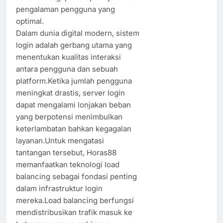
pengalaman pengguna yang
optimal.
Dalam dunia digital modern, sistem
login adalah gerbang utama yang
menentukan kualitas interaksi
antara pengguna dan sebuah
platform.Ketika jumlah pengguna
meningkat drastis, server login
dapat mengalami lonjakan beban
yang berpotensi menimbulkan
keterlambatan bahkan kegagalan
layanan.Untuk mengatasi
tantangan tersebut, Horas88
memanfaatkan teknologi load
balancing sebagai fondasi penting
dalam infrastruktur login
mereka.Load balancing berfungsi
mendistribusikan trafik masuk ke