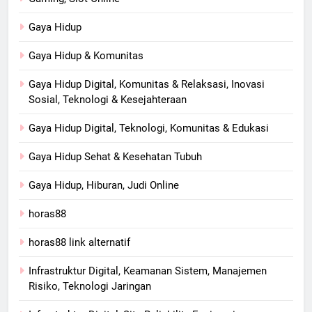
Gaya Hidup
Gaya Hidup & Komunitas
Gaya Hidup Digital, Komunitas & Relaksasi, Inovasi
Sosial, Teknologi & Kesejahteraan
Gaya Hidup Digital, Teknologi, Komunitas & Edukasi
Gaya Hidup Sehat & Kesehatan Tubuh
Gaya Hidup, Hiburan, Judi Online
horas88
horas88 link alternatif
Infrastruktur Digital, Keamanan Sistem, Manajemen
Risiko, Teknologi Jaringan