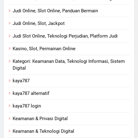
Judi Online, Slot Online, Panduan Bermain
Judi Online, Slot, Jackpot
Judi Slot Online, Teknologi Perjudian, Platform Judi
Kasino, Slot, Permainan Online
Kategori: Keamanan Data, Teknologi Informasi, Sistem
Digital
kaya787
kaya787 alternatif
kaya787 login
Keamanan & Privasi Digital
Keamanan & Teknologi Digital