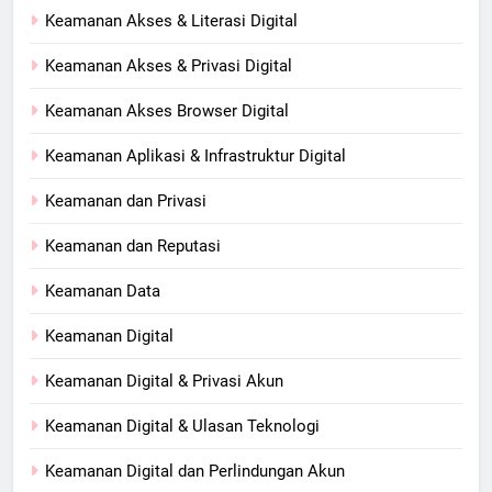
Keamanan Akses & Literasi Digital
Keamanan Akses & Privasi Digital
Keamanan Akses Browser Digital
Keamanan Aplikasi & Infrastruktur Digital
Keamanan dan Privasi
Keamanan dan Reputasi
Keamanan Data
Keamanan Digital
Keamanan Digital & Privasi Akun
Keamanan Digital & Ulasan Teknologi
Keamanan Digital dan Perlindungan Akun