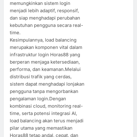
memungkinkan sistem login
menjadi lebih adaptif, responsif,
dan siap menghadapi perubahan
kebutuhan pengguna secara real-
time.
Kesimpulannya, load balancing
merupakan komponen vital dalam
infrastruktur login Horas88 yang
berperan menjaga ketersediaan,
performa, dan keamanan.Melalui
distribusi trafik yang cerdas,
sistem dapat menghadapi lonjakan
pengguna tanpa mengorbankan
pengalaman login.Dengan
kombinasi cloud, monitoring real-
time, serta potensi integrasi AI,
load balancing akan terus menjadi
pilar utama yang memastikan
Horas88 tetap andal, cepat, dan