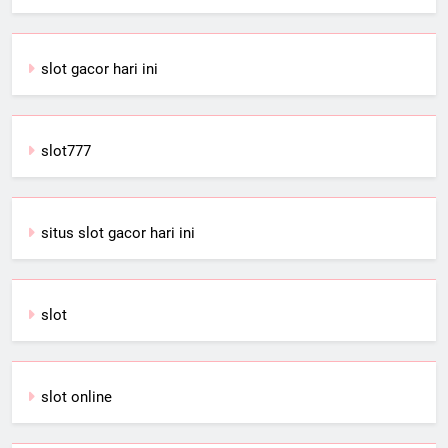
slot gacor hari ini
slot777
situs slot gacor hari ini
slot
slot online