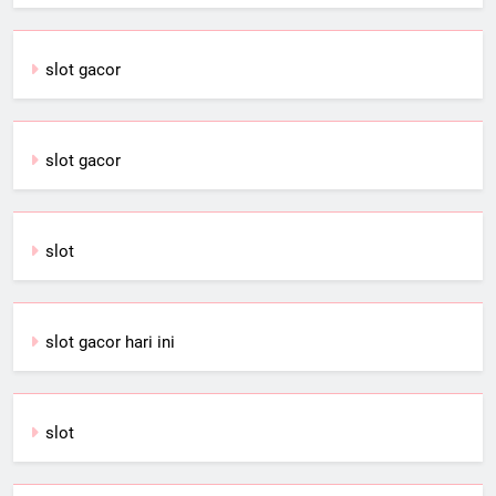
slot gacor
slot gacor
slot
slot gacor hari ini
slot