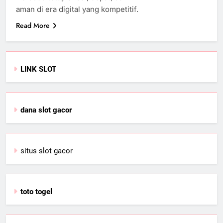
aman di era digital yang kompetitif.
Read More
LINK SLOT
dana slot gacor
situs slot gacor
toto togel