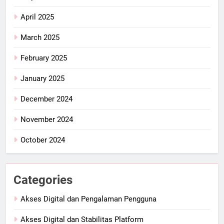
April 2025
March 2025
February 2025
January 2025
December 2024
November 2024
October 2024
Categories
Akses Digital dan Pengalaman Pengguna
Akses Digital dan Stabilitas Platform