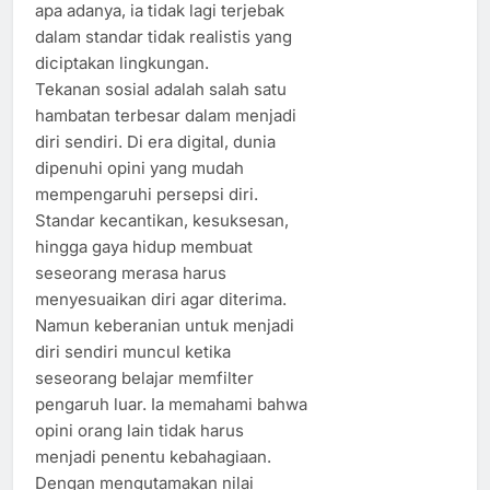
apa adanya, ia tidak lagi terjebak
dalam standar tidak realistis yang
diciptakan lingkungan.
Tekanan sosial adalah salah satu
hambatan terbesar dalam menjadi
diri sendiri. Di era digital, dunia
dipenuhi opini yang mudah
mempengaruhi persepsi diri.
Standar kecantikan, kesuksesan,
hingga gaya hidup membuat
seseorang merasa harus
menyesuaikan diri agar diterima.
Namun keberanian untuk menjadi
diri sendiri muncul ketika
seseorang belajar memfilter
pengaruh luar. Ia memahami bahwa
opini orang lain tidak harus
menjadi penentu kebahagiaan.
Dengan mengutamakan nilai