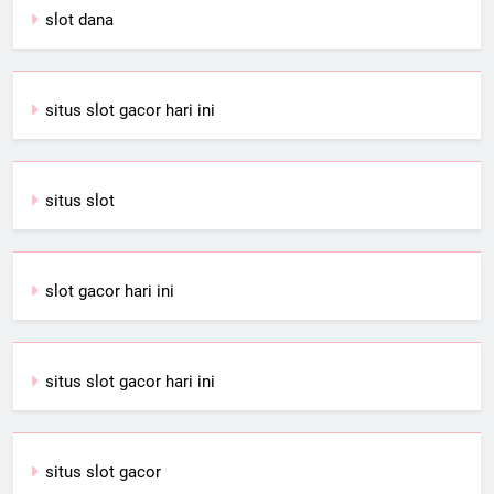
slot dana
situs slot gacor hari ini
situs slot
slot gacor hari ini
situs slot gacor hari ini
situs slot gacor