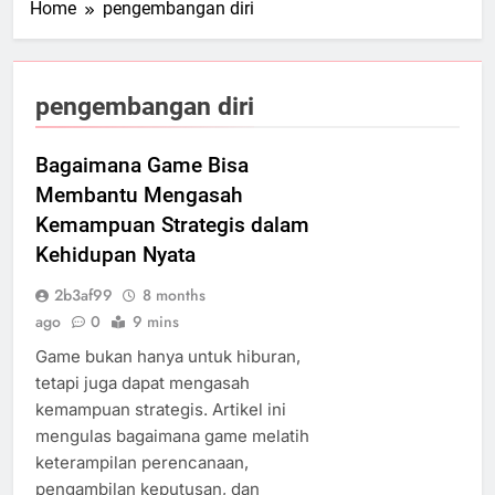
Home
pengembangan diri
pengembangan diri
Bagaimana Game Bisa
Membantu Mengasah
Kemampuan Strategis dalam
Kehidupan Nyata
2b3af99
8 months
ago
0
9 mins
Game bukan hanya untuk hiburan,
tetapi juga dapat mengasah
kemampuan strategis. Artikel ini
mengulas bagaimana game melatih
keterampilan perencanaan,
pengambilan keputusan, dan