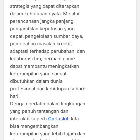
strategis yang dapat diterapkan
dalam kehidupan nyata. Melalui
perencanaan jangka panjang,
pengambilan keputusan yang
cepat, pengelolaan sumber daya,
pemecahan masalah kreatif,
adaptasi terhadap perubahan, dan
kolaborasi tim, bermain game
dapat membantu meningkatkan
keterampilan yang sangat
dibutuhkan dalam dunia
profesional dan kehidupan sehari-
hari.
Dengan berlatih dalam lingkungan
yang penuh tantangan dan
interaktif seperti
Corlaslot
, kita
bisa mengembangkan
keterampilan yang lebih tajam dan