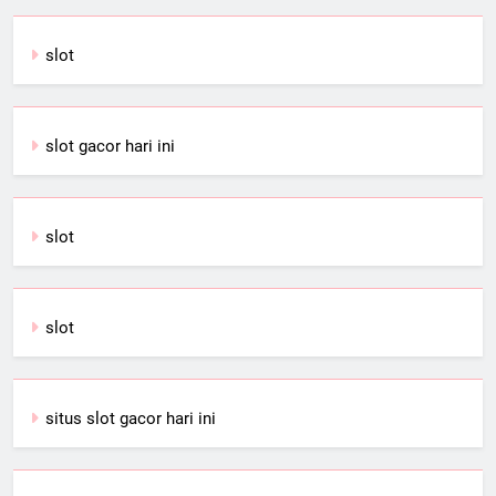
slot
slot gacor hari ini
slot
slot
situs slot gacor hari ini