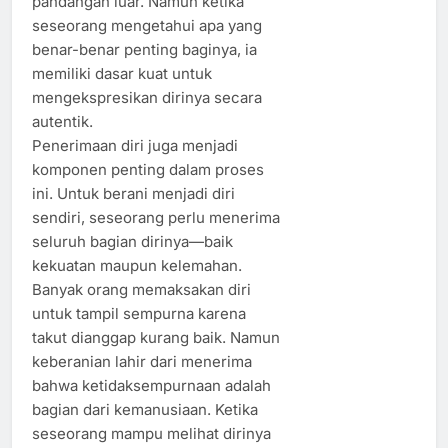
pandangan luar. Namun ketika
seseorang mengetahui apa yang
benar-benar penting baginya, ia
memiliki dasar kuat untuk
mengekspresikan dirinya secara
autentik.
Penerimaan diri juga menjadi
komponen penting dalam proses
ini. Untuk berani menjadi diri
sendiri, seseorang perlu menerima
seluruh bagian dirinya—baik
kekuatan maupun kelemahan.
Banyak orang memaksakan diri
untuk tampil sempurna karena
takut dianggap kurang baik. Namun
keberanian lahir dari menerima
bahwa ketidaksempurnaan adalah
bagian dari kemanusiaan. Ketika
seseorang mampu melihat dirinya