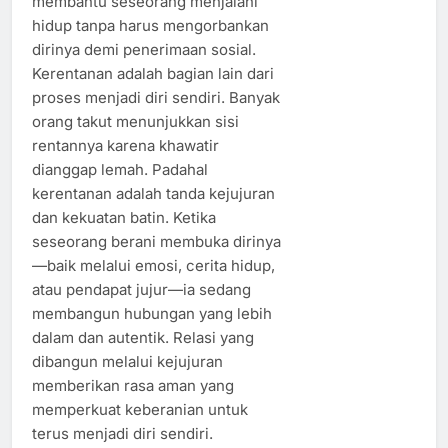
membantu seseorang menjalani
hidup tanpa harus mengorbankan
dirinya demi penerimaan sosial.
Kerentanan adalah bagian lain dari
proses menjadi diri sendiri. Banyak
orang takut menunjukkan sisi
rentannya karena khawatir
dianggap lemah. Padahal
kerentanan adalah tanda kejujuran
dan kekuatan batin. Ketika
seseorang berani membuka dirinya
—baik melalui emosi, cerita hidup,
atau pendapat jujur—ia sedang
membangun hubungan yang lebih
dalam dan autentik. Relasi yang
dibangun melalui kejujuran
memberikan rasa aman yang
memperkuat keberanian untuk
terus menjadi diri sendiri.