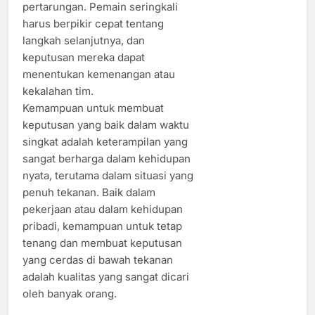
pertarungan. Pemain seringkali
harus berpikir cepat tentang
langkah selanjutnya, dan
keputusan mereka dapat
menentukan kemenangan atau
kekalahan tim.
Kemampuan untuk membuat
keputusan yang baik dalam waktu
singkat adalah keterampilan yang
sangat berharga dalam kehidupan
nyata, terutama dalam situasi yang
penuh tekanan. Baik dalam
pekerjaan atau dalam kehidupan
pribadi, kemampuan untuk tetap
tenang dan membuat keputusan
yang cerdas di bawah tekanan
adalah kualitas yang sangat dicari
oleh banyak orang.