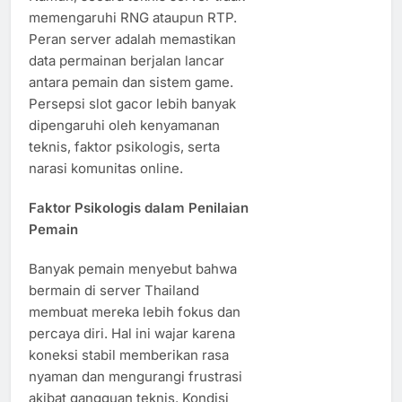
memengaruhi RNG ataupun RTP.
Peran server adalah memastikan
data permainan berjalan lancar
antara pemain dan sistem game.
Persepsi slot gacor lebih banyak
dipengaruhi oleh kenyamanan
teknis, faktor psikologis, serta
narasi komunitas online.
Faktor Psikologis dalam Penilaian
Pemain
Banyak pemain menyebut bahwa
bermain di server Thailand
membuat mereka lebih fokus dan
percaya diri. Hal ini wajar karena
koneksi stabil memberikan rasa
nyaman dan mengurangi frustrasi
akibat gangguan teknis. Kondisi