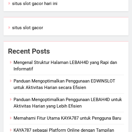
situs slot gacor hari ini
situs slot gacor
Recent Posts
Mengenal Struktur Halaman LEBAH4D yang Rapi dan
Informatif
Panduan Mengoptimalkan Penggunaan EDWINSLOT
untuk Aktivitas Harian secara Efisien
Panduan Mengoptimalkan Penggunaan LEBAH4D untuk
Aktivitas Harian yang Lebih Efisien
Memahami Fitur Utama KAYA787 untuk Pengguna Baru
KAYA787 sebagai Platform Online dengan Tampilan