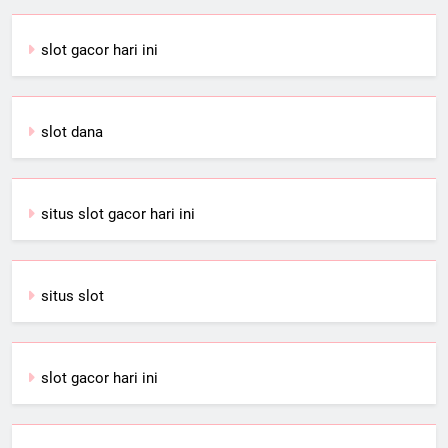
slot gacor hari ini
slot dana
situs slot gacor hari ini
situs slot
slot gacor hari ini