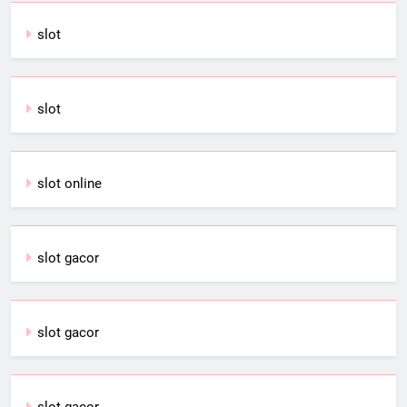
slot
slot
slot online
slot gacor
slot gacor
slot gacor