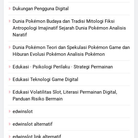
Dukungan Pengguna Digital
Dunia Pokémon Budaya dan Tradisi Mitologi Fiksi
Antropologi Imajinatif Sejarah Dunia Pokémon Analisis
Naratif
Dunia Pokémon Teori dan Spekulasi Pokémon Game dan
Hiburan Evolusi Pokémon Analisis Pokémon
Edukasi · Psikologi Perilaku · Strategi Permainan
Edukasi Teknologi Game Digital
Edukasi Volatilitas Slot, Literasi Permainan Digital,
Panduan Risiko Bermain
edwinslot
edwinslot alternatif
edwinslot link alternatif