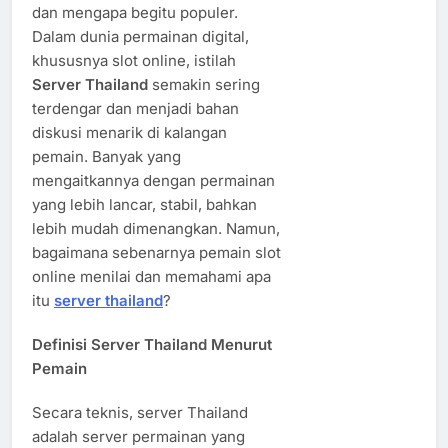
dan mengapa begitu populer.
Dalam dunia permainan digital,
khususnya slot online, istilah
Server Thailand
semakin sering
terdengar dan menjadi bahan
diskusi menarik di kalangan
pemain. Banyak yang
mengaitkannya dengan permainan
yang lebih lancar, stabil, bahkan
lebih mudah dimenangkan. Namun,
bagaimana sebenarnya pemain slot
online menilai dan memahami apa
itu
server thailand
?
Definisi Server Thailand Menurut
Pemain
Secara teknis, server Thailand
adalah server permainan yang