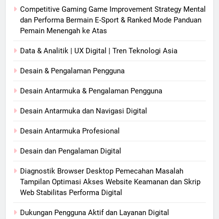
Competitive Gaming Game Improvement Strategy Mental
dan Performa Bermain E-Sport & Ranked Mode Panduan
Pemain Menengah ke Atas
Data & Analitik | UX Digital | Tren Teknologi Asia
Desain & Pengalaman Pengguna
Desain Antarmuka & Pengalaman Pengguna
Desain Antarmuka dan Navigasi Digital
Desain Antarmuka Profesional
Desain dan Pengalaman Digital
Diagnostik Browser Desktop Pemecahan Masalah
Tampilan Optimasi Akses Website Keamanan dan Skrip
Web Stabilitas Performa Digital
Dukungan Pengguna Aktif dan Layanan Digital