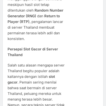
meskipun hasil slot tetap
ditentukan oleh
Random Number
Generator (RNG)
dan
Return to
Player (RTP)
, pengalaman lancar
di server Thailand membuat
permainan terasa lebih adil dan
konsisten.
Persepsi Slot Gacor di Server
Thailand
Salah satu alasan mengapa server
Thailand begitu populer adalah
kaitannya dengan istilah
slot
gacor
. Pemain sering menilai
bahwa saat bermain di server
Thailand, peluang mereka untuk
menang terasa lebih besar.
Namun, secara teknis server tidak