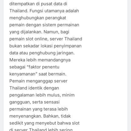
ditempatkan di pusat data di
Thailand. Fungsi utamanya adalah
menghubungkan perangkat
pemain dengan sistem permainan
yang dijalankan. Namun, bagi
pemain slot online, server Thailand
bukan sekadar lokasi penyimpanan
data atau penghubung jaringan.
Mereka lebih memandangnya
sebagai “faktor penentu
kenyamanan” saat bermain.
Pemain menganggap server
Thailand identik dengan
pengalaman lebih mulus, minim
gangguan, serta sensasi
permainan yang terasa lebih
menyenangkan. Bahkan, tidak
sedikit yang menyebut bahwa slot
di server Thailand lebih sering