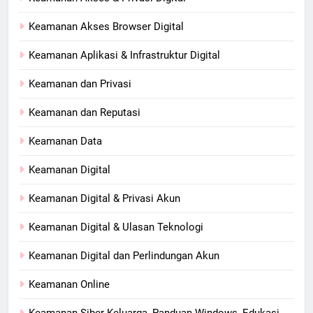
Keamanan Akses Browser Digital
Keamanan Aplikasi & Infrastruktur Digital
Keamanan dan Privasi
Keamanan dan Reputasi
Keamanan Data
Keamanan Digital
Keamanan Digital & Privasi Akun
Keamanan Digital & Ulasan Teknologi
Keamanan Digital dan Perlindungan Akun
Keamanan Online
Keamanan Siber Keluarga, Panduan Windows, Edukasi