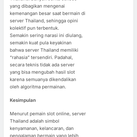
yang dibagikan mengenai
kemenangan besar saat bermain di
server Thailand, sehingga opini
kolektif pun terbentuk.
Semakin sering narasi ini diulang,
semakin kuat pula keyakinan
bahwa server Thailand memiliki
“rahasia” tersendiri. Padahal,
secara teknis tidak ada server
yang bisa mengubah hasil slot
karena semuanya dikendalikan
oleh algoritma permainan.
Kesimpulan
Menurut pemain slot online, server
Thailand adalah simbol
kenyamanan, kelancaran, dan
pengalaman bermain yang lebih