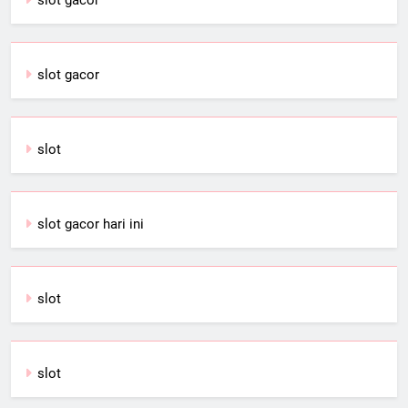
slot gacor
slot
slot gacor hari ini
slot
slot