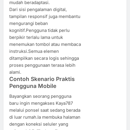
mudah beradaptasi.
Dari sisi pengalaman digital,
tampilan responsif juga membantu
mengurangi beban
kognitif.Pengguna tidak perlu
berpikir terlalu lama untuk
menemukan tombol atau membaca
instruksi.Semua elemen
ditampilkan secara logis sehingga
proses penggunaan terasa lebih
alami.
Contoh Skenario Praktis
Pengguna Mobile
Bayangkan seorang pengguna
baru ingin mengakses Kaya787
melalui ponsel saat sedang berada
di luar rumah.Ia membuka halaman
dengan koneksi seluler yang