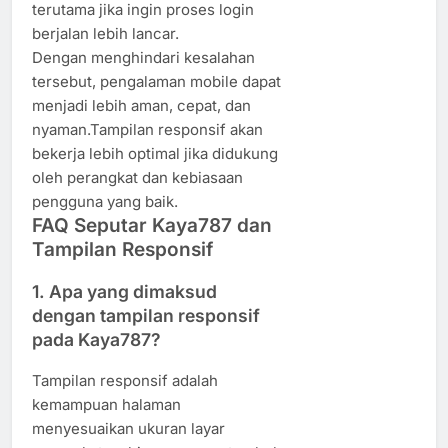
terutama jika ingin proses login
berjalan lebih lancar.
Dengan menghindari kesalahan
tersebut, pengalaman mobile dapat
menjadi lebih aman, cepat, dan
nyaman.Tampilan responsif akan
bekerja lebih optimal jika didukung
oleh perangkat dan kebiasaan
pengguna yang baik.
FAQ Seputar Kaya787 dan
Tampilan Responsif
1. Apa yang dimaksud
dengan tampilan responsif
pada Kaya787?
Tampilan responsif adalah
kemampuan halaman
menyesuaikan ukuran layar