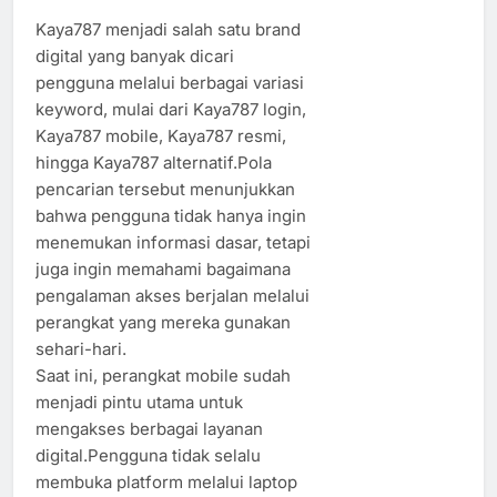
Kaya787 menjadi salah satu brand
digital yang banyak dicari
pengguna melalui berbagai variasi
keyword, mulai dari Kaya787 login,
Kaya787 mobile, Kaya787 resmi,
hingga Kaya787 alternatif.Pola
pencarian tersebut menunjukkan
bahwa pengguna tidak hanya ingin
menemukan informasi dasar, tetapi
juga ingin memahami bagaimana
pengalaman akses berjalan melalui
perangkat yang mereka gunakan
sehari-hari.
Saat ini, perangkat mobile sudah
menjadi pintu utama untuk
mengakses berbagai layanan
digital.Pengguna tidak selalu
membuka platform melalui laptop