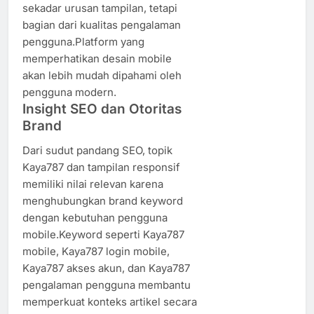
sekadar urusan tampilan, tetapi
bagian dari kualitas pengalaman
pengguna.Platform yang
memperhatikan desain mobile
akan lebih mudah dipahami oleh
pengguna modern.
Insight SEO dan Otoritas
Brand
Dari sudut pandang SEO, topik
Kaya787 dan tampilan responsif
memiliki nilai relevan karena
menghubungkan brand keyword
dengan kebutuhan pengguna
mobile.Keyword seperti Kaya787
mobile, Kaya787 login mobile,
Kaya787 akses akun, dan Kaya787
pengalaman pengguna membantu
memperkuat konteks artikel secara