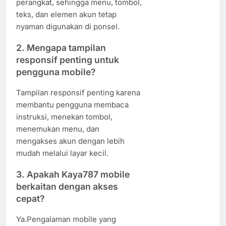
perangkat, sehingga menu, tombol,
teks, dan elemen akun tetap
nyaman digunakan di ponsel.
2. Mengapa tampilan
responsif penting untuk
pengguna mobile?
Tampilan responsif penting karena
membantu pengguna membaca
instruksi, menekan tombol,
menemukan menu, dan
mengakses akun dengan lebih
mudah melalui layar kecil.
3. Apakah Kaya787 mobile
berkaitan dengan akses
cepat?
Ya.Pengalaman mobile yang