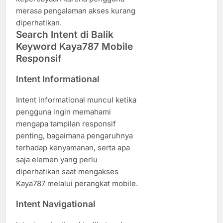
merasa pengalaman akses kurang
diperhatikan.
Search Intent di Balik
Keyword Kaya787 Mobile
Responsif
Intent Informational
Intent informational muncul ketika
pengguna ingin memahami
mengapa tampilan responsif
penting, bagaimana pengaruhnya
terhadap kenyamanan, serta apa
saja elemen yang perlu
diperhatikan saat mengakses
Kaya787 melalui perangkat mobile.
Intent Navigational