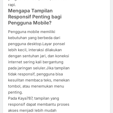
rapi.
Mengapa Tampilan
Responsif Penting bagi
Pengguna Mobile?
Pengguna mobile memiliki
kebutuhan yang berbeda dari
pengguna desktop.Layar ponsel
lebih kecil, interaksi dilakukan
dengan sentuhan jari, dan koneksi
internet sering kali bergantung
pada jaringan seluler.Jika tampilan
tidak responsif, pengguna bisa
kesulitan membaca teks, menekan
tombol, atau menemukan menu
penting.
Pada Kaya787, tampilan yang
responsif dapat membantu proses
akses menjadi lebih mudah