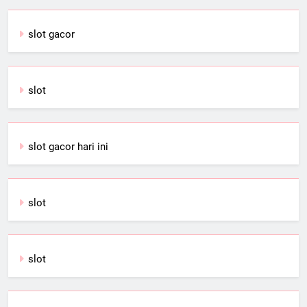
slot gacor
slot
slot gacor hari ini
slot
slot