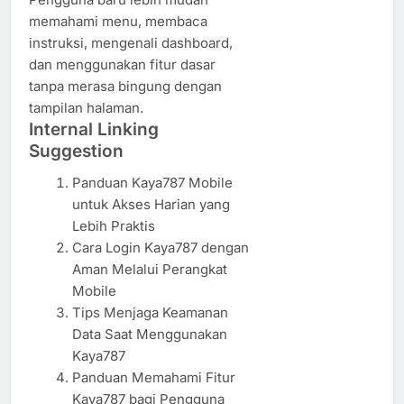
memahami menu, membaca
instruksi, mengenali dashboard,
dan menggunakan fitur dasar
tanpa merasa bingung dengan
tampilan halaman.
Internal Linking
Suggestion
Panduan Kaya787 Mobile
untuk Akses Harian yang
Lebih Praktis
Cara Login Kaya787 dengan
Aman Melalui Perangkat
Mobile
Tips Menjaga Keamanan
Data Saat Menggunakan
Kaya787
Panduan Memahami Fitur
Kaya787 bagi Pengguna