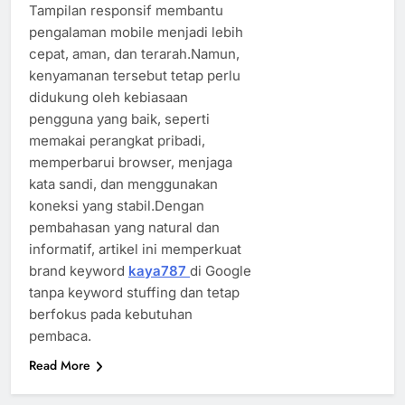
Tampilan responsif membantu
pengalaman mobile menjadi lebih
cepat, aman, dan terarah.Namun,
kenyamanan tersebut tetap perlu
didukung oleh kebiasaan
pengguna yang baik, seperti
memakai perangkat pribadi,
memperbarui browser, menjaga
kata sandi, dan menggunakan
koneksi yang stabil.Dengan
pembahasan yang natural dan
informatif, artikel ini memperkuat
brand keyword
kaya787
di Google
tanpa keyword stuffing dan tetap
berfokus pada kebutuhan
pembaca.
Read More