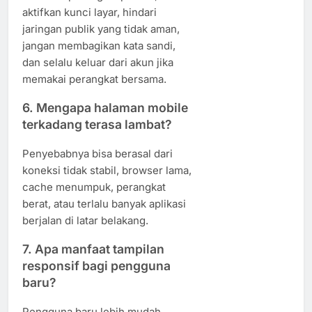
aktifkan kunci layar, hindari
jaringan publik yang tidak aman,
jangan membagikan kata sandi,
dan selalu keluar dari akun jika
memakai perangkat bersama.
6. Mengapa halaman mobile
terkadang terasa lambat?
Penyebabnya bisa berasal dari
koneksi tidak stabil, browser lama,
cache menumpuk, perangkat
berat, atau terlalu banyak aplikasi
berjalan di latar belakang.
7. Apa manfaat tampilan
responsif bagi pengguna
baru?
Pengguna baru lebih mudah