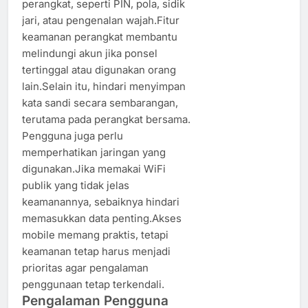
perangkat, seperti PIN, pola, sidik
jari, atau pengenalan wajah.Fitur
keamanan perangkat membantu
melindungi akun jika ponsel
tertinggal atau digunakan orang
lain.Selain itu, hindari menyimpan
kata sandi secara sembarangan,
terutama pada perangkat bersama.
Pengguna juga perlu
memperhatikan jaringan yang
digunakan.Jika memakai WiFi
publik yang tidak jelas
keamanannya, sebaiknya hindari
memasukkan data penting.Akses
mobile memang praktis, tetapi
keamanan tetap harus menjadi
prioritas agar pengalaman
penggunaan tetap terkendali.
Pengalaman Pengguna