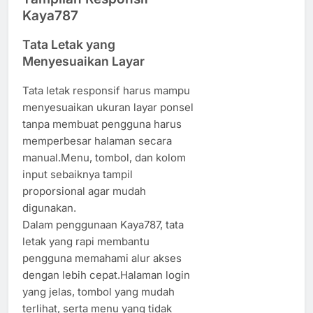
Kaya787
Tata Letak yang
Menyesuaikan Layar
Tata letak responsif harus mampu
menyesuaikan ukuran layar ponsel
tanpa membuat pengguna harus
memperbesar halaman secara
manual.Menu, tombol, dan kolom
input sebaiknya tampil
proporsional agar mudah
digunakan.
Dalam penggunaan Kaya787, tata
letak yang rapi membantu
pengguna memahami alur akses
dengan lebih cepat.Halaman login
yang jelas, tombol yang mudah
terlihat, serta menu yang tidak