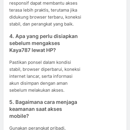
responsif dapat membantu akses
terasa lebih praktis, terutama jika
didukung browser terbaru, koneksi
stabil, dan perangkat yang baik.
4. Apa yang perlu disiapkan
sebelum mengakses
Kaya787 lewat HP?
Pastikan ponsel dalam kondisi
stabil, browser diperbarui, koneksi
internet lancar, serta informasi
akun disimpan dengan aman
sebelum melakukan akses.
5. Bagaimana cara menjaga
keamanan saat akses
mobile?
Gunakan perangkat pribadi,