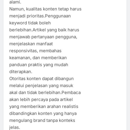
alami.
Namun, kualitas konten tetap harus
menjadi prioritas.Penggunaan
keyword tidak boleh
berlebihan.Artikel yang baik harus
menjawab pertanyaan pengguna,
menjelaskan manfaat
responsivitas, membahas
keamanan, dan memberikan
panduan praktis yang mudah
diterapkan.
Otoritas konten dapat dibangun
melalui penjelasan yang masuk
akal dan tidak berlebihan.Pembaca
akan lebih percaya pada artikel
yang memberikan arahan realistis
dibandingkan konten yang hanya
mengulang brand tanpa konteks
jelas.