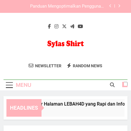
Skip
Panduan Mengoptimalkan Penggunaan LEBAH4D
to
untuk Aktivitas Harian yang Lebih Efisien
content
Memahami Fitur Utama KAYA787 untuk Pengguna
Baru
Mengenal Struktur Halaman LEBAH4D yang Rapi
dan Informatif
Panduan Mengoptimalkan Penggunaan
EDWINSLOT untuk Aktivitas Harian secara Efisien
Sylas Shirt
Panduan Mengoptimalkan Penggunaan LEBAH4D
Tampil Gaya Dengan Koleksi Kaus Dari
untuk Aktivitas Harian yang Lebih Efisien
NEWSLETTER
RANDOM NEWS
Sylas Shirt. Desain Trendi Untuk
Memahami Fitur Utama KAYA787 untuk Pengguna
Baru
Kenyamanan Sehari-Hari.
MENU
ngenal Struktur Halaman LEBAH4D yang Rapi dan Informatif
HEADLINES
Weeks Ago