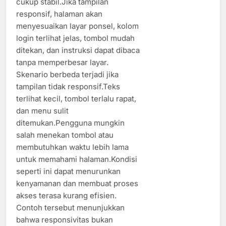
cukup stabil.Jika tampilan
responsif, halaman akan
menyesuaikan layar ponsel, kolom
login terlihat jelas, tombol mudah
ditekan, dan instruksi dapat dibaca
tanpa memperbesar layar.
Skenario berbeda terjadi jika
tampilan tidak responsif.Teks
terlihat kecil, tombol terlalu rapat,
dan menu sulit
ditemukan.Pengguna mungkin
salah menekan tombol atau
membutuhkan waktu lebih lama
untuk memahami halaman.Kondisi
seperti ini dapat menurunkan
kenyamanan dan membuat proses
akses terasa kurang efisien.
Contoh tersebut menunjukkan
bahwa responsivitas bukan