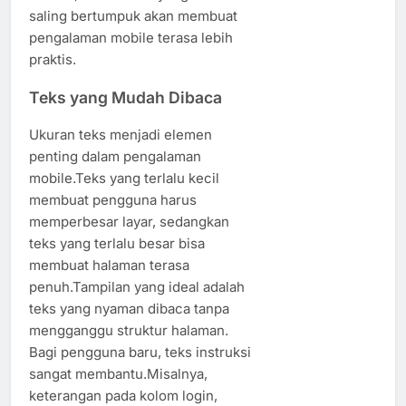
saling bertumpuk akan membuat
pengalaman mobile terasa lebih
praktis.
Teks yang Mudah Dibaca
Ukuran teks menjadi elemen
penting dalam pengalaman
mobile.Teks yang terlalu kecil
membuat pengguna harus
memperbesar layar, sedangkan
teks yang terlalu besar bisa
membuat halaman terasa
penuh.Tampilan yang ideal adalah
teks yang nyaman dibaca tanpa
mengganggu struktur halaman.
Bagi pengguna baru, teks instruksi
sangat membantu.Misalnya,
keterangan pada kolom login,