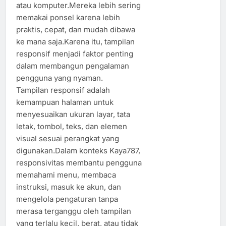
atau komputer.Mereka lebih sering
memakai ponsel karena lebih
praktis, cepat, dan mudah dibawa
ke mana saja.Karena itu, tampilan
responsif menjadi faktor penting
dalam membangun pengalaman
pengguna yang nyaman.
Tampilan responsif adalah
kemampuan halaman untuk
menyesuaikan ukuran layar, tata
letak, tombol, teks, dan elemen
visual sesuai perangkat yang
digunakan.Dalam konteks Kaya787,
responsivitas membantu pengguna
memahami menu, membaca
instruksi, masuk ke akun, dan
mengelola pengaturan tanpa
merasa terganggu oleh tampilan
yang terlalu kecil, berat, atau tidak