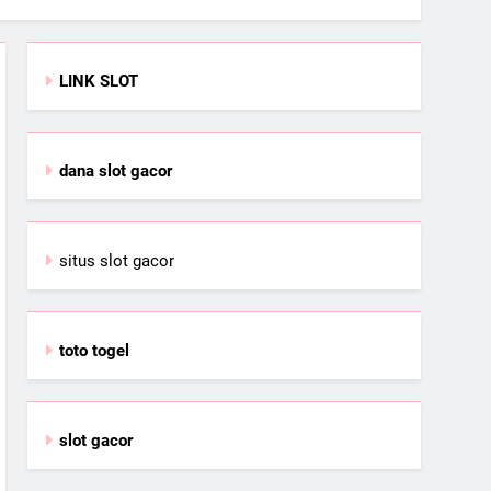
LINK SLOT
dana slot gacor
situs slot gacor
toto togel
slot gacor