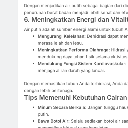
Dengan menjadikan air putih sebagai bagian dari di
penurunan berat badan menjadi lebih sehat dan efek
6. Meningkatkan Energi dan Vitali
Air putih adalah sumber energi alami untuk tubuh A
Mengurangi Kelelahan:
Dehidrasi dapat me
merasa lelah dan lesu.
Meningkatkan Performa Olahraga:
Hidrasi 
mendukung daya tahan fisik selama aktivitas
Mendukung Fungsi Sistem Kardiovaskular:
menjaga aliran darah yang lancar.
Dengan memastikan tubuh Anda terhidrasi, Anda da
dengan lebih bertenaga.
Tips Memenuhi Kebutuhan Cairan
Minum Secara Berkala:
Jangan tunggu haus
putih.
Bawa Botol Air:
Selalu sediakan botol air sa
memastikan hidrasi yang konsisten.