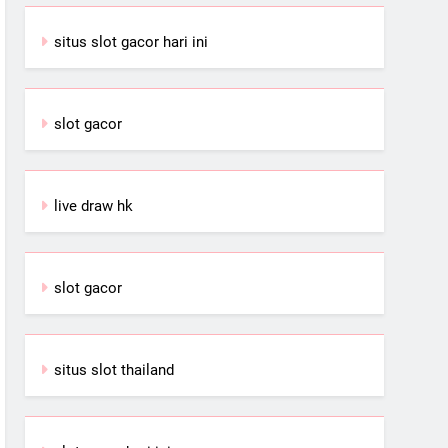
situs slot gacor hari ini
slot gacor
live draw hk
slot gacor
situs slot thailand