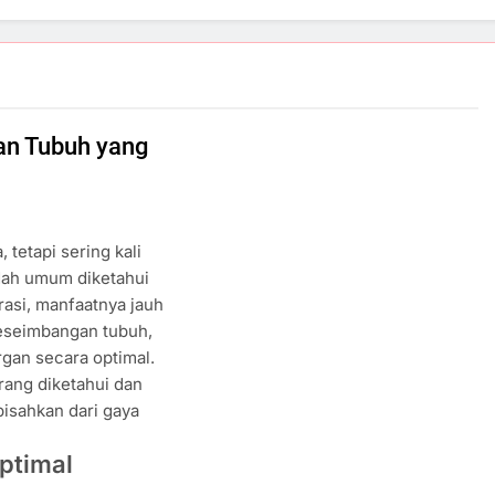
an Tubuh yang
 tetapi sering kali
udah umum diketahui
asi, manfaatnya jauh
keseimbangan tubuh,
gan secara optimal.
arang diketahui dan
isahkan dari gaya
ptimal