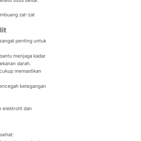
alui usus besar.
embuang zat-zat
it
sangat penting untuk
antu menjaga kadar
tekanan darah.
 cukup memastikan
mencegah ketegangan
elektrolit dan
 sehat: