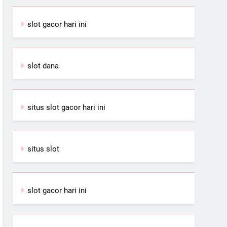
slot gacor hari ini
slot dana
situs slot gacor hari ini
situs slot
slot gacor hari ini