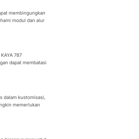
 dapat membingungkan
hami modul dan alur
r KAYA 787
ingan dapat membatasi
as dalam kustomisasi,
ungkin memerlukan