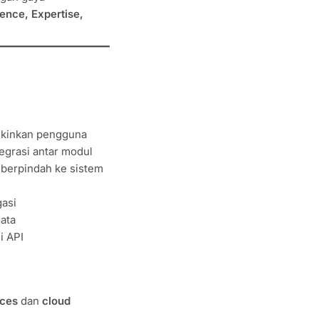
ence, Expertise,
gkinkan pengguna
tegrasi antar modul
berpindah ke sistem
asi
ata
i API
ices
dan
cloud