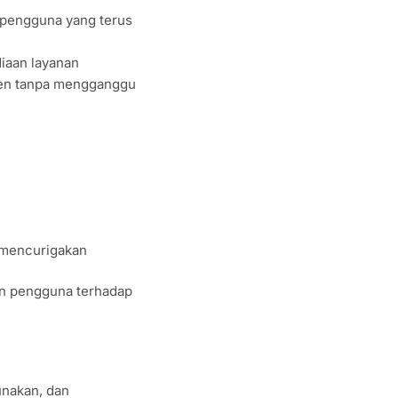
 pengguna yang terus
iaan layanan
en tanpa mengganggu
s mencurigakan
n pengguna terhadap
unakan, dan