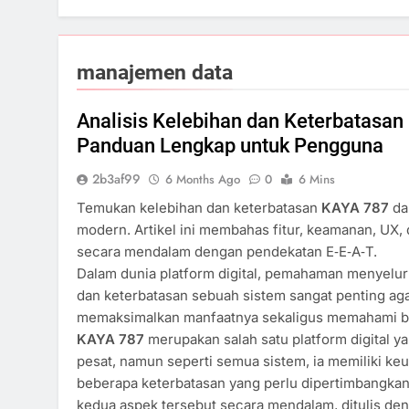
manajemen data
Analisis Kelebihan dan Keterbatasan
Panduan Lengkap untuk Pengguna
2b3af99
6 Months Ago
0
6 Mins
Temukan kelebihan dan keterbatasan
KAYA 787
dal
modern. Artikel ini membahas fitur, keamanan, UX, 
secara mendalam dengan pendekatan E‑E‑A‑T.
Dalam dunia platform digital, pemahaman menyelur
dan keterbatasan sebuah sistem sangat penting ag
memaksimalkan manfaatnya sekaligus memahami ba
KAYA 787
merupakan salah satu platform digital 
pesat, namun seperti semua sistem, ia memiliki ke
beberapa keterbatasan yang perlu dipertimbangkan.
kedua aspek tersebut secara mendalam, ditulis de