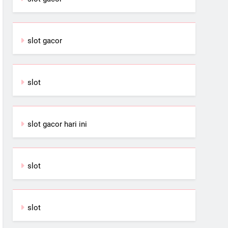
slot gacor
slot
slot gacor hari ini
slot
slot