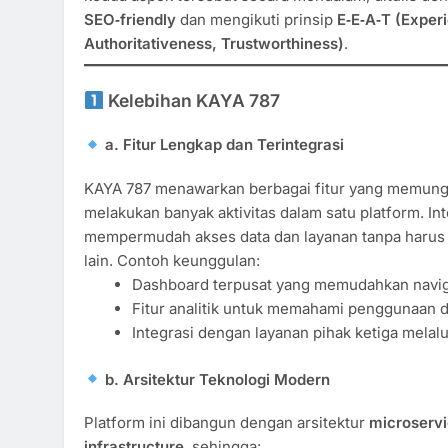
SEO‑friendly
dan mengikuti prinsip
E‑E‑A‑T (Experi
Authoritativeness, Trustworthiness)
.
Kelebihan KAYA 787
a. Fitur Lengkap dan Terintegrasi
KAYA 787 menawarkan berbagai fitur yang memun
melakukan banyak aktivitas dalam satu platform. In
mempermudah akses data dan layanan tanpa harus 
lain. Contoh keunggulan:
Dashboard terpusat yang memudahkan navig
Fitur analitik untuk memahami penggunaan d
Integrasi dengan layanan pihak ketiga melalu
b. Arsitektur Teknologi Modern
Platform ini dibangun dengan arsitektur
microserv
infrastructure
, sehingga: