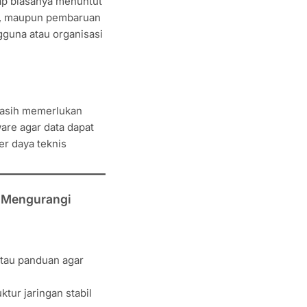
kap biasanya menuntut
an, maupun pembaruan
gguna atau organisasi
masih memerlukan
re agar data dapat
er daya teknis
n Mengurangi
atau panduan agar
tur jaringan stabil