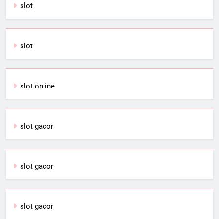
slot
slot
slot online
slot gacor
slot gacor
slot gacor