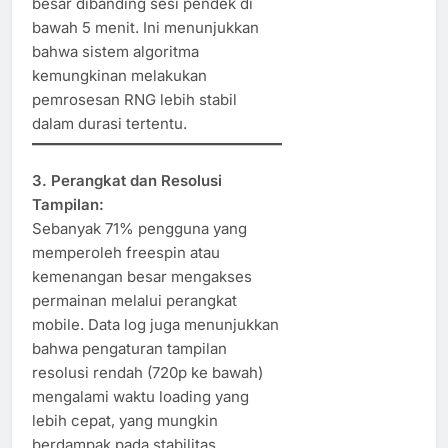
besar dibanding sesi pendek di
bawah 5 menit. Ini menunjukkan
bahwa sistem algoritma
kemungkinan melakukan
pemrosesan RNG lebih stabil
dalam durasi tertentu.
3. Perangkat dan Resolusi
Tampilan:
Sebanyak 71% pengguna yang
memperoleh freespin atau
kemenangan besar mengakses
permainan melalui perangkat
mobile. Data log juga menunjukkan
bahwa pengaturan tampilan
resolusi rendah (720p ke bawah)
mengalami waktu loading yang
lebih cepat, yang mungkin
berdampak pada stabilitas