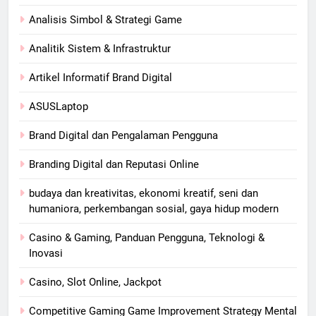
Analisis Simbol & Strategi Game
Analitik Sistem & Infrastruktur
Artikel Informatif Brand Digital
ASUSLaptop
Brand Digital dan Pengalaman Pengguna
Branding Digital dan Reputasi Online
budaya dan kreativitas, ekonomi kreatif, seni dan
humaniora, perkembangan sosial, gaya hidup modern
Casino & Gaming, Panduan Pengguna, Teknologi &
Inovasi
Casino, Slot Online, Jackpot
Competitive Gaming Game Improvement Strategy Mental