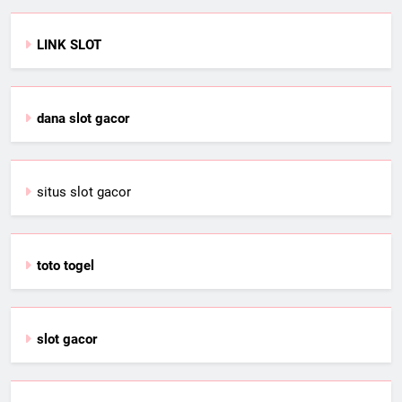
LINK SLOT
dana slot gacor
situs slot gacor
toto togel
slot gacor