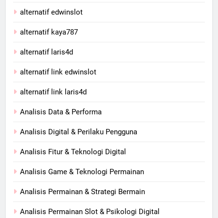
alternatif edwinslot
alternatif kaya787
alternatif laris4d
alternatif link edwinslot
alternatif link laris4d
Analisis Data & Performa
Analisis Digital & Perilaku Pengguna
Analisis Fitur & Teknologi Digital
Analisis Game & Teknologi Permainan
Analisis Permainan & Strategi Bermain
Analisis Permainan Slot & Psikologi Digital