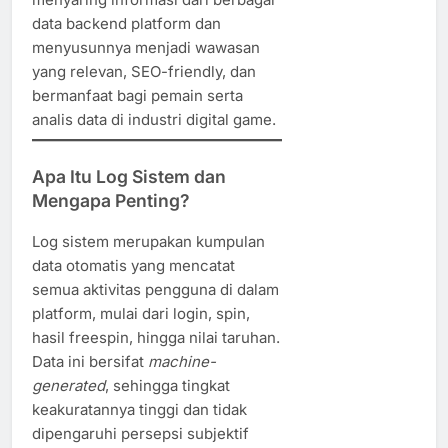
data backend platform dan
menyusunnya menjadi wawasan
yang relevan, SEO-friendly, dan
bermanfaat bagi pemain serta
analis data di industri digital game.
Apa Itu Log Sistem dan
Mengapa Penting?
Log sistem merupakan kumpulan
data otomatis yang mencatat
semua aktivitas pengguna di dalam
platform, mulai dari login, spin,
hasil freespin, hingga nilai taruhan.
Data ini bersifat
machine-
generated
, sehingga tingkat
keakuratannya tinggi dan tidak
dipengaruhi persepsi subjektif