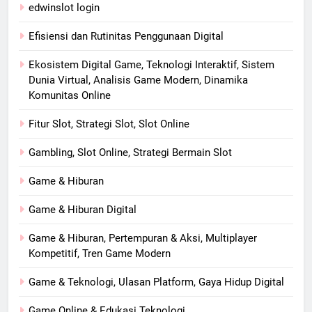
edwinslot login
Efisiensi dan Rutinitas Penggunaan Digital
Ekosistem Digital Game, Teknologi Interaktif, Sistem
Dunia Virtual, Analisis Game Modern, Dinamika
Komunitas Online
Fitur Slot, Strategi Slot, Slot Online
Gambling, Slot Online, Strategi Bermain Slot
Game & Hiburan
Game & Hiburan Digital
Game & Hiburan, Pertempuran & Aksi, Multiplayer
Kompetitif, Tren Game Modern
Game & Teknologi, Ulasan Platform, Gaya Hidup Digital
Game Online & Edukasi Teknologi