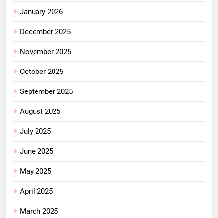
January 2026
December 2025
November 2025
October 2025
September 2025
August 2025
July 2025
June 2025
May 2025
April 2025
March 2025