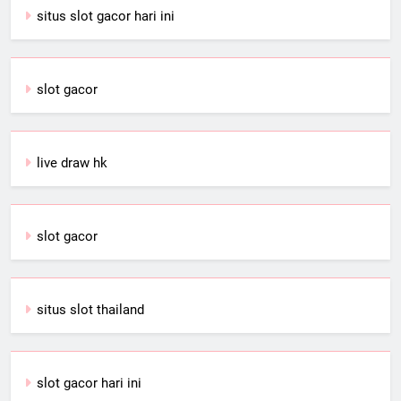
situs slot gacor hari ini
slot gacor
live draw hk
slot gacor
situs slot thailand
slot gacor hari ini