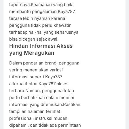
tepercaya.Keamanan yang baik
membantu pengalaman Kaya787
terasa lebih nyaman karena
pengguna tidak perlu khawatir
terhadap hal-hal yang seharusnya
bisa dicegah sejak awal.
Hindari Informasi Akses
yang Meragukan
Dalam pencarian brand, pengguna
sering menemukan variasi
informasi seperti Kaya787
alternatif atau Kaya787 akses
terbaru.Namun, pengguna tetap
perlu berhati-hati dalam menilai
informasi yang ditemukan.Pastikan
tampilan halaman terlihat
profesional, instruksi mudah
dipahami, dan tidak ada permintaan