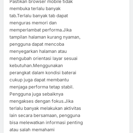
Pastikan browser mobile tidak
membuka terlalu banyak
tab.Terlalu banyak tab dapat
menguras memori dan
memperlambat performa.Jika
tampilan halaman kurang nyaman,
pengguna dapat mencoba
menyegarkan halaman atau
mengubah orientasi layar sesuai
kebutuhan.Menggunakan
perangkat dalam kondisi baterai
cukup juga dapat membantu
menjaga performa tetap stabil.
Pengguna juga sebaiknya
mengakses dengan fokus.Jika
terlalu banyak melakukan aktivitas
lain secara bersamaan, pengguna
bisa melewatkan informasi penting
atau salah memahami