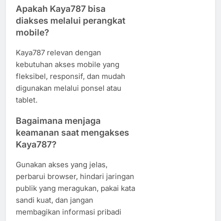
Apakah Kaya787 bisa
diakses melalui perangkat
mobile?
Kaya787 relevan dengan
kebutuhan akses mobile yang
fleksibel, responsif, dan mudah
digunakan melalui ponsel atau
tablet.
Bagaimana menjaga
keamanan saat mengakses
Kaya787?
Gunakan akses yang jelas,
perbarui browser, hindari jaringan
publik yang meragukan, pakai kata
sandi kuat, dan jangan
membagikan informasi pribadi