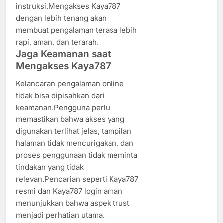
instruksi.Mengakses Kaya787
dengan lebih tenang akan
membuat pengalaman terasa lebih
rapi, aman, dan terarah.
Jaga Keamanan saat
Mengakses Kaya787
Kelancaran pengalaman online
tidak bisa dipisahkan dari
keamanan.Pengguna perlu
memastikan bahwa akses yang
digunakan terlihat jelas, tampilan
halaman tidak mencurigakan, dan
proses penggunaan tidak meminta
tindakan yang tidak
relevan.Pencarian seperti Kaya787
resmi dan Kaya787 login aman
menunjukkan bahwa aspek trust
menjadi perhatian utama.