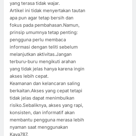
yang terasa tidak wajar.
Artikel ini tidak menyertakan tautan
apa pun agar tetap bersih dan
fokus pada pembahasan.Namun,
prinsip umumnya tetap penting:
pengguna perlu membaca
informasi dengan teliti sebelum
melanjutkan aktivitas.Jangan
terburu-buru mengikuti arahan
yang tidak jelas hanya karena ingin
akses lebih cepat.
Keamanan dan kelancaran saling
berkaitan.Akses yang cepat tetapi
tidak jelas dapat menimbulkan
risiko.Sebaliknya, akses yang rapi,
konsisten, dan informatif akan
membantu pengguna merasa lebih
nyaman saat menggunakan
Kaya787.