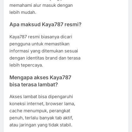
memahami alur masuk dengan
lebih mudah.
Apa maksud Kaya787 resmi?
Kaya787 resmi biasanya dicari
pengguna untuk memastikan
informasi yang ditemukan sesuai
dengan identitas brand dan terasa
lebih tepercaya.
Mengapa akses Kaya787
bisa terasa lambat?
Akses lambat bisa dipengaruhi
koneksi internet, browser lama,
cache menumpuk, perangkat
penuh, terlalu banyak tab aktif,
atau jaringan yang tidak stabil.