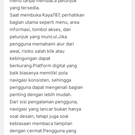
menu tanpa membaca petunjuk
yang tersedia.
Saat membuka Kaya787, perhatikan
bagian utama seperti menu, area
informasi, tombol akses, dan
petunjuk yang muncul.Jika
pengguna memahami alur dari
awal, risiko salah klik atau
kebingungan dapat
berkurang.Platform digital yang
baik biasanya memiliki pola
navigasi konsisten, sehingga
pengguna dapat mengenali bagian
penting dengan lebih mudah.
Dari sisi pengalaman pengguna,
navigasi yang lancar bukan hanya
soal desain, tetapi juga soal
kebiasaan membaca tampilan
dengan cermat.Pengguna yang