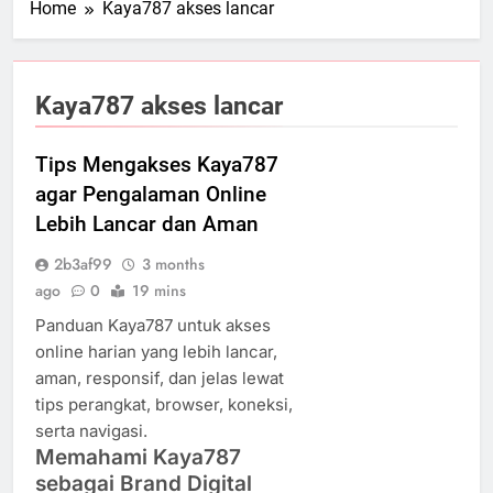
Home
Kaya787 akses lancar
Kaya787 akses lancar
Tips Mengakses Kaya787
agar Pengalaman Online
Lebih Lancar dan Aman
2b3af99
3 months
ago
0
19 mins
Panduan Kaya787 untuk akses
online harian yang lebih lancar,
aman, responsif, dan jelas lewat
tips perangkat, browser, koneksi,
serta navigasi.
Memahami Kaya787
sebagai Brand Digital