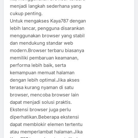
menjadi langkah sederhana yang
cukup penting.
Untuk mengakses Kaya787 dengan
lebih lancar, pengguna disarankan
menggunakan browser yang stabil
dan mendukung standar web
modern.Browser terbaru biasanya
memiliki pembaruan keamanan,
performa lebih baik, serta
kemampuan memuat halaman
dengan lebih optimal.Jika akses
terasa kurang nyaman di satu
browser, mencoba browser lain
dapat menjadi solusi praktis.
Ekstensi browser juga perlu
diperhatikan.Beberapa ekstensi
dapat memblokir elemen tertentu
atau memperlambat halaman.Jika