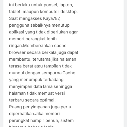
ini berlaku untuk ponsel, laptop,
tablet, maupun komputer desktop.
Saat mengakses Kaya787,
pengguna sebaiknya menutup
aplikasi yang tidak diperlukan agar
memori perangkat lebih
ringan.Membersihkan cache
browser secara berkala juga dapat
membantu, terutama jika halaman
terasa berat atau tampilan tidak
muncul dengan sempurna.Cache
yang menumpuk terkadang
menyimpan data lama sehingga
halaman tidak memuat versi
terbaru secara optimal.
Ruang penyimpanan juga perlu
diperhatikan.Jika memori
perangkat hampir penuh, sistem