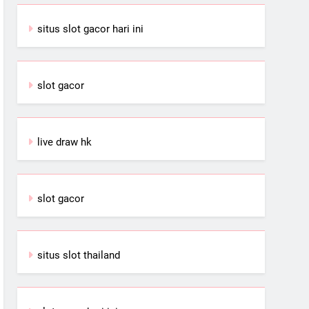
situs slot gacor hari ini
slot gacor
live draw hk
slot gacor
situs slot thailand