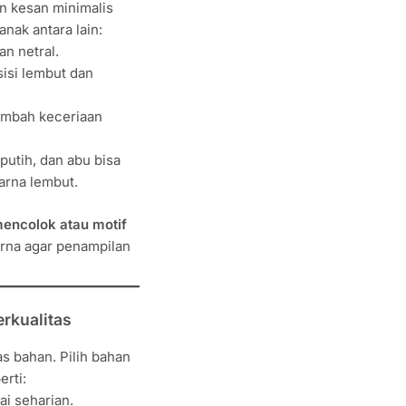
 kesan minimalis
nak antara lain:
n netral.
isi lembut dan
bah keceriaan
putih, dan abu bisa
arna lembut.
mencolok atau motif
rna agar penampilan
rkualitas
as bahan. Pilih bahan
erti:
i seharian.