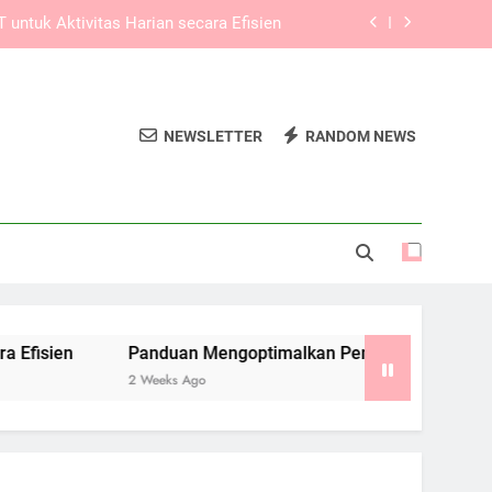
tuk Aktivitas Harian secara Efisien
 Aktivitas Harian yang Lebih Efisien
 Utama KAYA787 untuk Pengguna Baru
NEWSLETTER
RANDOM NEWS
man LEBAH4D yang Rapi dan Informatif
Kenyamanan Sehari-Hari.
tuk Aktivitas Harian secara Efisien
 Aktivitas Harian yang Lebih Efisien
 Utama KAYA787 untuk Pengguna Baru
Panduan Mengoptimalkan Penggunaan LEBAH4D untuk Aktiv
2 Weeks Ago