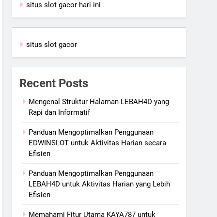
situs slot gacor hari ini
situs slot gacor
Recent Posts
Mengenal Struktur Halaman LEBAH4D yang
Rapi dan Informatif
Panduan Mengoptimalkan Penggunaan
EDWINSLOT untuk Aktivitas Harian secara
Efisien
Panduan Mengoptimalkan Penggunaan
LEBAH4D untuk Aktivitas Harian yang Lebih
Efisien
Memahami Fitur Utama KAYA787 untuk