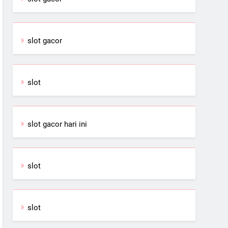
slot gacor
slot
slot gacor hari ini
slot
slot